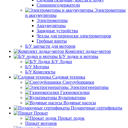
Спиннингодержатели
Электромоторы
и аккумуляторы
Электромоторы
Аккумуляторы
Зарядные устройства
Чехлы для переноски электромоторов
Гребные винты
Б/У запчасти для моторов
Комплект лодка+мотор
Б/У лодки и моторы
Б/У Лодки
Б/У Моторы
Б/У Комплекты
Садовая техника
Снегоуборщики
Электрогенераторы
Газонокосилки
Культиваторы
Водяные насосы
Подарочные сертификаты
Прокат
Прокат лодок
Прокат моторов