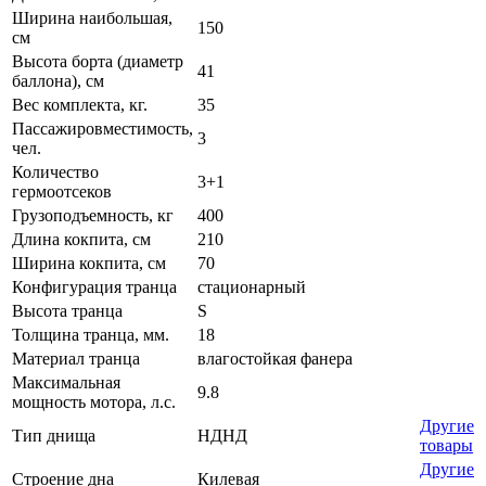
Ширина наибольшая,
150
см
Высота борта (диаметр
41
баллона), см
Вес комплекта, кг.
35
Пассажировместимость,
3
чел.
Количество
3+1
гермоотсеков
Грузоподъемность, кг
400
Длина кокпита, см
210
Ширина кокпита, см
70
Конфигурация транца
стационарный
Высота транца
S
Толщина транца, мм.
18
Материал транца
влагостойкая фанера
Максимальная
9.8
мощность мотора, л.с.
Другие
Тип днища
НДНД
товары
Другие
Строение дна
Килевая