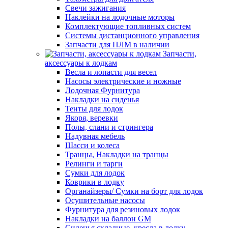
Свечи зажигания
Наклейки на лодочные моторы
Комплектующие топливных систем
Системы дистанционного управления
Запчасти для ПЛМ в наличии
Запчасти,
аксессуары к лодкам
Весла и лопасти для весел
Насосы электрические и ножные
Лодочная Фурнитура
Накладки на сиденья
Тенты для лодок
Якоря, веревки
Полы, слани и стрингера
Надувная мебель
Шасси и колеса
Транцы, Накладки на транцы
Релинги и тарги
Сумки для лодок
Коврики в лодку
Органайзеры/ Сумки на борт для лодок
Осушительные насосы
Фурнитура для резиновых лодок
Накладки на баллон GM
Сиденья складные, кресла в лодку