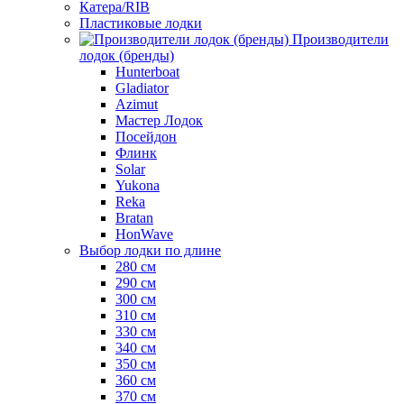
Катера/RIB
Пластиковые лодки
Производители
лодок (бренды)
Hunterboat
Gladiator
Azimut
Мастер Лодок
Посейдон
Флинк
Solar
Yukona
Reka
Bratan
HonWave
Выбор лодки по длине
280 см
290 см
300 см
310 см
330 см
340 см
350 см
360 см
370 см