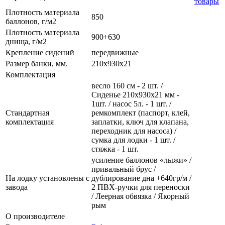
товары
Плотность материала
850
баллонов, г/м2
Плотность материала
900+630
днища, г/м2
Крепление сидений
передвижные
Размер банки, мм.
210х930х21
Комплектация
весло 160 см - 2 шт. /
Сиденье 210х930х21 мм -
1шт. / насос 5л. - 1 шт. /
Стандартная
ремкомплект (паспорт, клей,
комплектация
заплатки, ключ для клапана,
переходник для насоса) /
сумка для лодки - 1 шт. /
стяжка - 1 шт.
усиление баллонов «лыжи» /
привальный брус /
На лодку установлены с
дублирование дна +640гр/м /
завода
2 ПВХ-ручки для переноски
/ Леерная обвязка / Якорный
рым
О производителе