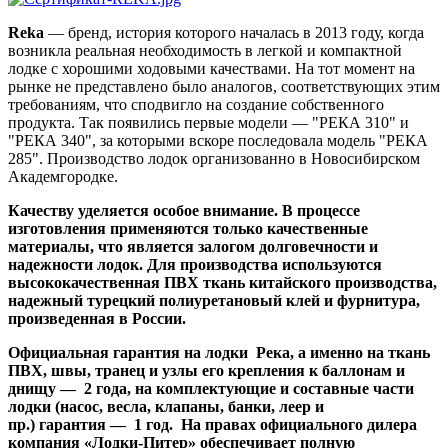
Reka
— бренд, история которого началась в 2013 году, когда
возникла реальная необходимость в легкой и компактной
лодке с хорошими ходовыми качествами. На тот момент на
рынке не представлено было аналогов, соответствующих этим
требованиям, что сподвигло на создание собственного
продукта. Так появились первые модели — "РЕКА 310" и
"РЕКА 340", за которыми вскоре последовала модель "РЕКА
285". Производство лодок организованно в Новосибирском
Академгородке.
Качеству уделяется особое внимание.
В процессе
изготовления применяются только качественные
материалы, что является залогом долговечности и
надежности лодок. Для производства используются
высококачественная ПВХ ткань китайского производства,
надежный турецкий полиуретановый клей и фурнитура,
произведенная в России.
Официальная гарантия
на лодки Река, а именно на ткань
ПВХ, швы, транец и узлы его крепления к баллонам и
днищу — 2 года, на комплектующие и составные части
лодки (насос, весла, клапаны, банки, леер и
пр.) гарантия — 1 год. На правах официального дилера
компания «Лодки-Питер» обеспечивает полную