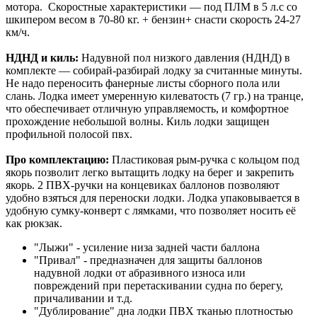
мотора. Скоростные характеристики — под ПЛМ в 5 л.с со
шкипером весом в 70-80 кг. + бензин+ снасти скорость 24-27
км/ч.
НДНД и киль:
Надувной пол низкого давления (НДНД) в
комплекте — собирай-разбирай лодку за считанные минуты.
Не надо переносить фанерные листы сборного пола или
слань. Лодка имеет умеренную килеватость (7 гр.) на транце,
что обеспечивает отличную управляемость, и комфортное
прохождение небольшой волны. Киль лодки защищен
профильной полосой пвх.
Про комплектацию:
Пластиковая рым-ручка с кольцом под
якорь позволит легко вытащить лодку на берег и закрепить
якорь. 2 ПВХ-ручки на концевиках баллонов позволяют
удобно взяться для переноски лодки. Лодка упаковывается в
удобную сумку-конверт с лямками, что позволяет носить её
как рюкзак.
"Лыжи" - усиление низа задней части баллона
"Привал" - предназначен для защиты баллонов
надувной лодки от абразивного износа или
повреждений при перетаскивании судна по берегу,
причаливании и т.д.
"Дублирование" дна лодки ПВХ тканью плотностью