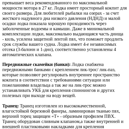
превышает веса рекомендованного по максимальной
мощности мотора в 27 кг. Лодка имеет просторный кокпит для
своего размера. Для любителей рыбалки на озерах - за счет
жесткого надувного дна низкого давления (НДНД) и малой
осадки лодка показала хорошую проходимость через
заболоченные водоемы и камыши. Даже в минимальной
комплектации лодки, максимально выдающаяся часть днища
- киль, усилена защитной лентой пвх, что поможет продлить
срок службы вашего судна. Лодка имеет 4-е независимых
отсека (3-балонн и 1-дно), соответственно установлены 4
автоматических клапана.
Передвижные скамейки (банки):
Лодка снабжена
передвижными банками с креплением лик-трос/ лик-паз,
которые позволяют регулировать внутреннее пространство
кокпита в соответствии с требованиями ситуации или
пожеланиями владельца а так же на лик-трос можно
устанавливать УКБ для крепления спиннингов и других
полезных при выходе на воду вещей.
Транец:
Транец изготовлен из высококачественной,
влагостойкой березовой фанеры, ламинирован тканью пвх,
верхний торец защищен «Т» - образным профилем ПВХ.
Транец оборудован сливным клапаном,а также внутренней и
внешней пластиковыми накладками для крепления