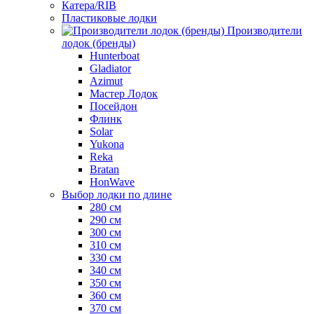
Катера/RIB
Пластиковые лодки
Производители
лодок (бренды)
Hunterboat
Gladiator
Azimut
Мастер Лодок
Посейдон
Флинк
Solar
Yukona
Reka
Bratan
HonWave
Выбор лодки по длине
280 см
290 см
300 см
310 см
330 см
340 см
350 см
360 см
370 см