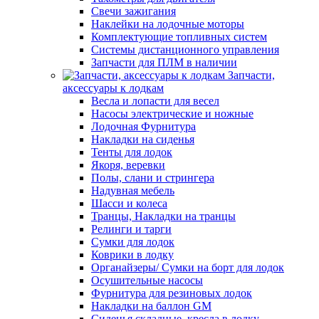
Свечи зажигания
Наклейки на лодочные моторы
Комплектующие топливных систем
Системы дистанционного управления
Запчасти для ПЛМ в наличии
Запчасти,
аксессуары к лодкам
Весла и лопасти для весел
Насосы электрические и ножные
Лодочная Фурнитура
Накладки на сиденья
Тенты для лодок
Якоря, веревки
Полы, слани и стрингера
Надувная мебель
Шасси и колеса
Транцы, Накладки на транцы
Релинги и тарги
Сумки для лодок
Коврики в лодку
Органайзеры/ Сумки на борт для лодок
Осушительные насосы
Фурнитура для резиновых лодок
Накладки на баллон GM
Сиденья складные, кресла в лодку