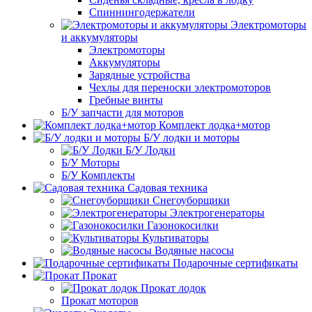
Спиннингодержатели
Электромоторы
и аккумуляторы
Электромоторы
Аккумуляторы
Зарядные устройства
Чехлы для переноски электромоторов
Гребные винты
Б/У запчасти для моторов
Комплект лодка+мотор
Б/У лодки и моторы
Б/У Лодки
Б/У Моторы
Б/У Комплекты
Садовая техника
Снегоуборщики
Электрогенераторы
Газонокосилки
Культиваторы
Водяные насосы
Подарочные сертификаты
Прокат
Прокат лодок
Прокат моторов