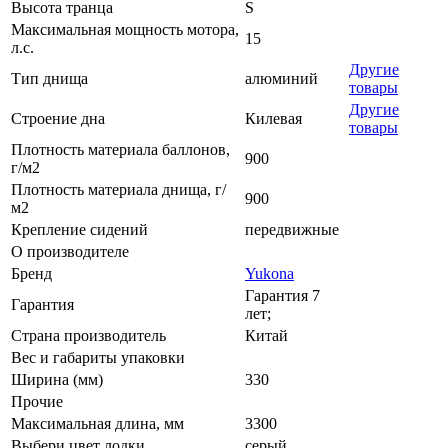
Высота транца
S
Максимальная мощность мотора,
15
л.с.
Другие
Тип днища
алюминий
товары
Другие
Строение дна
Килевая
товары
Плотность материала баллонов,
900
г/м2
Плотность материала днища, г/
900
м2
Крепление сидений
передвижные
О производителе
Бренд
Yukona
Гарантия 7
Гарантия
лет;
Страна производитель
Китай
Вес и габариты упаковки
Ширина (мм)
330
Прочие
Максимальная длина, мм
3300
Выбери цвет лодки
серый