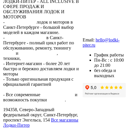
ЛОДКИ-ПИТЕР - ALL INCLUSIVE В
СФЕРЕ ПРОДАЖ И
ОБСЛУЖИВАНИЯ ЛОДОК И
МОТОРОВ
-
сеть магазинов
лодок и моторов в
Санкт-Петербурге - большой выбор
моделей в каждом магазине.
+7 (812) 317-22-93
-
2 сервисных центра
в Санкт-
Email:
hello@lodki-
Петербурге - полный цикл работ по
piter.ru
обслуживанию, ремонту, тюнингу
лодок
и
лодочных моторов
,
прокат
График работы
техники,
trade-in.
Пн-Вс : с 10:00
- Интернет-магазин - более 20 лет
до 21:00
быстро и бережно доставляем лодки и
без обеда и
моторы
по всей России.
выходных
- Только оригинальная продукция с
официальной гарантией
от
производителя.
- Все современные
способы оплаты
и
возможность покупки
в кредит
.
194358, Северо-Западный
федеральный округ, Санкт-Петербург,
проспект Энгельса, 154
Все магазины
Лодки-Питер