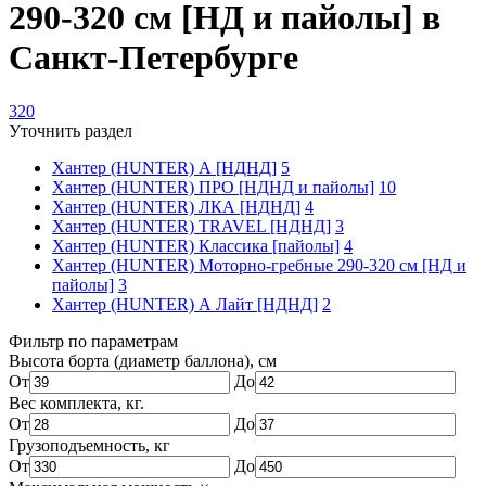
290-320 см [НД и пайолы] в
Санкт-Петербурге
320
Уточнить раздел
Хантер (HUNTER) А [НДНД]
5
Хантер (HUNTER) ПРО [НДНД и пайолы]
10
Хантер (HUNTER) ЛКА [НДНД]
4
Хантер (HUNTER) TRAVEL [НДНД]
3
Хантер (HUNTER) Классика [пайолы]
4
Хантер (HUNTER) Моторно-гребные 290-320 см [НД и
пайолы]
3
Хантер (HUNTER) А Лайт [НДНД]
2
Фильтр по параметрам
Высота борта (диаметр баллона), см
От
До
Вес комплекта, кг.
От
До
Грузоподъемность, кг
От
До