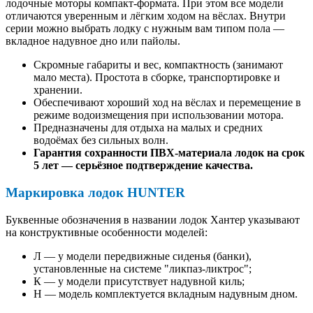
лодочные моторы компакт-формата. При этом все модели
отличаются уверенным и лёгким ходом на вёслах. Внутри
серии можно выбрать лодку с нужным вам типом пола —
вкладное надувное дно или пайолы.
Скромные габариты и вес, компактность (занимают
мало места). Простота в сборке, транспортировке и
хранении.
Обеспечивают хороший ход на вёслах и перемещение в
режиме водоизмещения при использовании мотора.
Предназначены для отдыха на малых и средних
водоёмах без сильных волн.
Гарантия сохранности ПВХ-материала лодок на срок
5 лет — серьёзное подтверждение качества.
Маркировка лодок HUNTER
Буквенные обозначения в названии лодок Хантер указывают
на конструктивные особенности моделей:
Л — у модели передвижные сиденья (банки),
установленные на системе "ликпаз-ликтрос";
К — у модели присутствует надувной киль;
Н — модель комплектуется вкладным надувным дном.