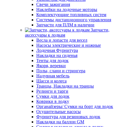
Свечи зажигания
Наклейки на лодочные моторы
Комплектующие топливных систем
Системы дистанционного управления
Запчасти для ПЛМ в наличии
Запчасти,
аксессуары к лодкам
Весла и лопасти для весел
Насосы электрические и ножные
Лодочная Фурнитура
Накладки на сиденья
Тенты для лодок
Якоря, веревки
Полы, слани и стрингера
Надувная мебель
Шасси и колеса
Транцы, Накладки на транцы
Релинги и тарги
Сумки для лодок
Коврики в лодку
Органайзеры/ Сумки на борт для лодок
Осушительные насосы
Фурнитура для резиновых лодок
Накладки на баллон GM
Сиденья складные, кресла в лодку