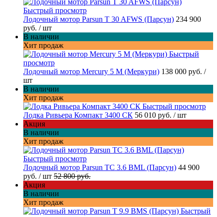
Быстрый просмотр
Лодочный мотор Parsun T 30 AFWS (Парсун)
234 900
руб.
/ шт
В наличии
Хит продаж
Быстрый
просмотр
Лодочный мотор Mercury 5 M (Меркури)
138 000 руб.
/
шт
В наличии
Хит продаж
Быстрый просмотр
Лодка Ривьера Компакт 3400 СК
56 010 руб.
/ шт
Акция
В наличии
Хит продаж
Быстрый просмотр
Лодочный мотор Parsun TC 3.6 BML (Парсун)
44 900
руб.
/ шт
52 800 руб.
Акция
В наличии
Хит продаж
Быстрый