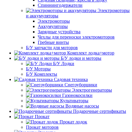
Спиннингодержатели
Электромоторы
и аккумуляторы
Электромоторы
Аккумуляторы
Зарядные устройства
Чехлы для переноски электромоторов
Гребные винты
Б/У запчасти для моторов
Комплект лодка+мотор
Б/У лодки и моторы
Б/У Лодки
Б/У Моторы
Б/У Комплекты
Садовая техника
Снегоуборщики
Электрогенераторы
Газонокосилки
Культиваторы
Водяные насосы
Подарочные сертификаты
Прокат
Прокат лодок
Прокат моторов