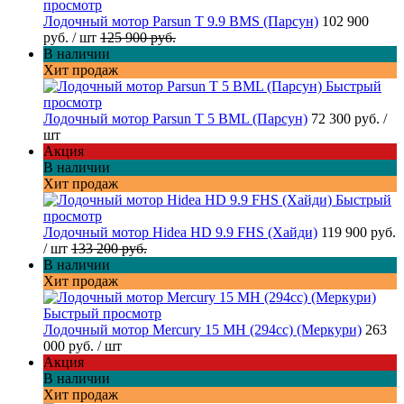
просмотр
Лодочный мотор Parsun T 9.9 BMS (Парсун)
102 900
руб.
/ шт
125 900 руб.
В наличии
Хит продаж
Быстрый
просмотр
Лодочный мотор Parsun T 5 BML (Парсун)
72 300 руб.
/
шт
Акция
В наличии
Хит продаж
Быстрый
просмотр
Лодочный мотор Hidea HD 9.9 FHS (Хайди)
119 900 руб.
/ шт
133 200 руб.
В наличии
Хит продаж
Быстрый просмотр
Лодочный мотор Mercury 15 MH (294cc) (Меркури)
263
000 руб.
/ шт
Акция
В наличии
Хит продаж