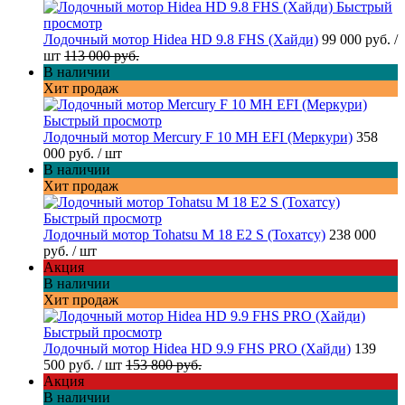
Быстрый
просмотр
Лодочный мотор Hidea HD 9.8 FHS (Хайди)
99 000 руб.
/
шт
113 000 руб.
В наличии
Хит продаж
Быстрый просмотр
Лодочный мотор Mercury F 10 MH EFI (Меркури)
358
000 руб.
/ шт
В наличии
Хит продаж
Быстрый просмотр
Лодочный мотор Tohatsu M 18 E2 S (Тохатсу)
238 000
руб.
/ шт
Акция
В наличии
Хит продаж
Быстрый просмотр
Лодочный мотор Hidea HD 9.9 FHS PRO (Хайди)
139
500 руб.
/ шт
153 800 руб.
Акция
В наличии