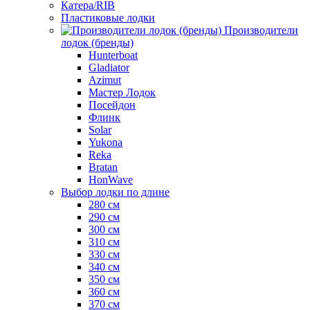
Катера/RIB
Пластиковые лодки
Производители
лодок (бренды)
Hunterboat
Gladiator
Azimut
Мастер Лодок
Посейдон
Флинк
Solar
Yukona
Reka
Bratan
HonWave
Выбор лодки по длине
280 см
290 см
300 см
310 см
330 см
340 см
350 см
360 см
370 см