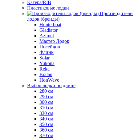
Катера/RIB
Пластиковые лодки
Производители
лодок (бренды)
Hunterboat
Gladiator
Azimut
Мастер Лодок
Посейдон
Флинк
Solar
Yukona
Reka
Bratan
HonWave
Выбор лодки по длине
280 см
290 см
300 см
310 см
330 см
340 см
350 см
360 см
370 см