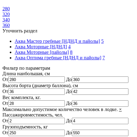
280
320
340
360
Уточнить раздел
Аква Мастер гребные [НДНД и пайолы]
5
Аква Моторные [НДНД]
4
Аква Моторные [пайолы]
8
Аква Оптима гребные [НДНД и пайолы]
7
Фильтр по параметрам
Длина наибольшая, см
От
До
Высота борта (диаметр баллона), см
От
До
Вес комплекта, кг.
От
До
Максимально допустимое количество человек в лодке.
×
Пассажировместимость, чел.
От
До
Грузоподъемность, кг
От
До