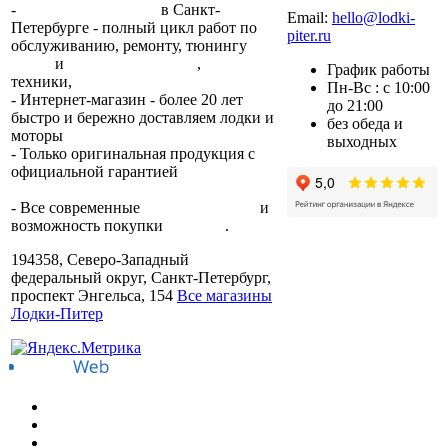
-
2 сервисных центра
в Санкт-
Email:
hello@lodki-
Петербурге - полный цикл работ по
piter.ru
обслуживанию, ремонту, тюнингу
лодок
и
лодочных моторов
,
прокат
График работы
техники,
trade-in.
Пн-Вс : с 10:00
- Интернет-магазин - более 20 лет
до 21:00
быстро и бережно доставляем лодки и
без обеда и
моторы
по всей России.
выходных
- Только оригинальная продукция с
официальной гарантией
от
производителя.
- Все современные
способы оплаты
и
возможность покупки
в кредит
.
194358, Северо-Западный
федеральный округ, Санкт-Петербург,
проспект Энгельса, 154
Все магазины
Лодки-Питер