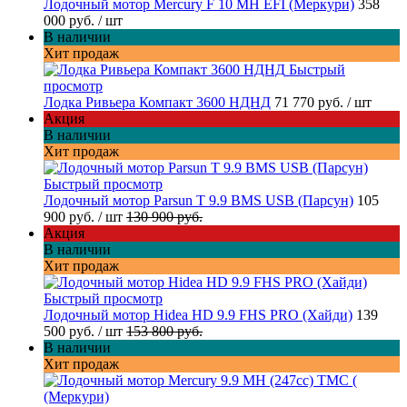
Лодочный мотор Mercury F 10 MH EFI (Меркури)
358
000 руб.
/ шт
В наличии
Хит продаж
Быстрый
просмотр
Лодка Ривьера Компакт 3600 НДНД
71 770 руб.
/ шт
Акция
В наличии
Хит продаж
Быстрый просмотр
Лодочный мотор Parsun T 9.9 BMS USB (Парсун)
105
900 руб.
/ шт
130 900 руб.
Акция
В наличии
Хит продаж
Быстрый просмотр
Лодочный мотор Hidea HD 9.9 FHS PRO (Хайди)
139
500 руб.
/ шт
153 800 руб.
В наличии
Хит продаж