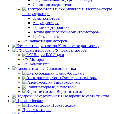
Спиннингодержатели
Электромоторы
и аккумуляторы
Электромоторы
Аккумуляторы
Зарядные устройства
Чехлы для переноски электромоторов
Гребные винты
Б/У запчасти для моторов
Комплект лодка+мотор
Б/У лодки и моторы
Б/У Лодки
Б/У Моторы
Б/У Комплекты
Садовая техника
Снегоуборщики
Электрогенераторы
Газонокосилки
Культиваторы
Водяные насосы
Подарочные сертификаты
Прокат
Прокат лодок
Прокат моторов