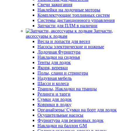
Свечи зажигания
Наклейки на лодочные моторы
Комплектующие топливных систем
Системы дистанционного управления
Запчасти для ПЛМ в наличии
Запчасти,
аксессуары к лодкам
Весла и лопасти для весел
Насосы электрические и ножные
Лодочная Фурнитура
Накладки на сиденья
Тенты для лодок
Якоря, веревки
Полы, слани и стрингера
Надувная мебель
Шасси и колеса
Транцы, Накладки на транцы
Релинги и тарги
Сумки для лодок
Коврики в лодку
Органайзеры/ Сумки на борт для лодок
Осушительные насосы
Фурнитура для резиновых лодок
Накладки на баллон GM
Сиденья складные, кресла в лодку