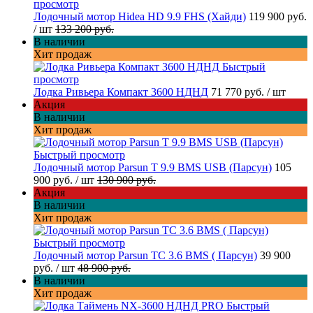
просмотр
Лодочный мотор Hidea HD 9.9 FHS (Хайди)
119 900 руб.
/ шт
133 200 руб.
В наличии
Хит продаж
Быстрый
просмотр
Лодка Ривьера Компакт 3600 НДНД
71 770 руб.
/ шт
Акция
В наличии
Хит продаж
Быстрый просмотр
Лодочный мотор Parsun T 9.9 BMS USB (Парсун)
105
900 руб.
/ шт
130 900 руб.
Акция
В наличии
Хит продаж
Быстрый просмотр
Лодочный мотор Parsun TC 3.6 BMS ( Парсун)
39 900
руб.
/ шт
48 900 руб.
В наличии
Хит продаж
Быстрый