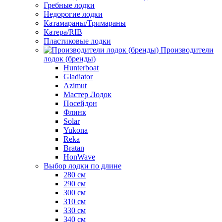
Гребные лодки
Недорогие лодки
Катамараны/Тримараны
Катера/RIB
Пластиковые лодки
Производители
лодок (бренды)
Hunterboat
Gladiator
Azimut
Мастер Лодок
Посейдон
Флинк
Solar
Yukona
Reka
Bratan
HonWave
Выбор лодки по длине
280 см
290 см
300 см
310 см
330 см
340 см