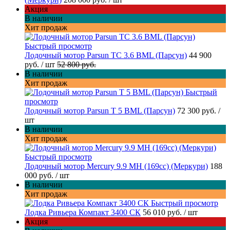
Акция
В наличии
Хит продаж
Быстрый просмотр
Лодочный мотор Parsun TC 3.6 BML (Парсун)
44 900
руб.
/ шт
52 800 руб.
В наличии
Хит продаж
Быстрый
просмотр
Лодочный мотор Parsun T 5 BML (Парсун)
72 300 руб.
/
шт
В наличии
Хит продаж
Быстрый просмотр
Лодочный мотор Mercury 9.9 MH (169cc) (Меркури)
188
000 руб.
/ шт
В наличии
Хит продаж
Быстрый просмотр
Лодка Ривьера Компакт 3400 СК
56 010 руб.
/ шт
Акция