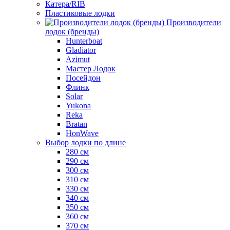
Катера/RIB
Пластиковые лодки
Производители
лодок (бренды)
Hunterboat
Gladiator
Azimut
Мастер Лодок
Посейдон
Флинк
Solar
Yukona
Reka
Bratan
HonWave
Выбор лодки по длине
280 см
290 см
300 см
310 см
330 см
340 см
350 см
360 см
370 см