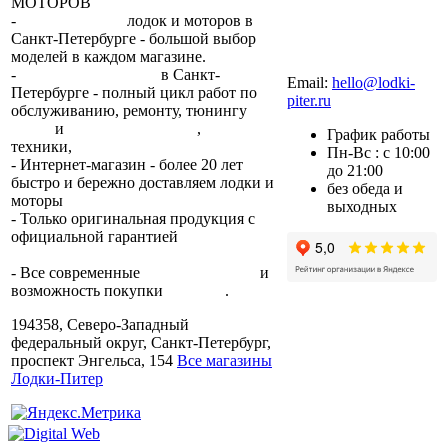
МОТОРОВ
-
сеть магазинов
лодок и моторов в
Санкт-Петербурге - большой выбор
моделей в каждом магазине.
+7 (812) 317-22-93
-
2 сервисных центра
в Санкт-
Email:
hello@lodki-
Петербурге - полный цикл работ по
piter.ru
обслуживанию, ремонту, тюнингу
лодок
и
лодочных моторов
,
прокат
График работы
техники,
trade-in.
Пн-Вс : с 10:00
- Интернет-магазин - более 20 лет
до 21:00
быстро и бережно доставляем лодки и
без обеда и
моторы
по всей России.
выходных
- Только оригинальная продукция с
официальной гарантией
от
производителя.
- Все современные
способы оплаты
и
возможность покупки
в кредит
.
194358, Северо-Западный
федеральный округ, Санкт-Петербург,
проспект Энгельса, 154
Все магазины
Лодки-Питер