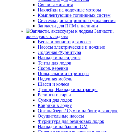
Свечи зажигания
Наклейки на лодочные моторы
Комплектующие топливных систем
Системы дистанционного управления
Запчасти для ПЛМ в наличии
Запчасти,
аксессуары к лодкам
Весла и лопасти для весел
Насосы электрические и ножные
Лодочная Фурнитура
Накладки на сиденья
Тенты для лодок
Якоря, веревки
Полы, слани и стрингера
Надувная мебель
Шасси и колеса
Транцы, Накладки на транцы
Релинги и тарги
Сумки для лодок
Коврики в лодку
Органайзеры/ Сумки на борт для лодок
Осушительные насосы
Фурнитура для резиновых лодок
Накладки на баллон GM
Сиденья складные, кресла в лодку