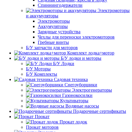
Спиннингодержатели
Электромоторы
и аккумуляторы
Электромоторы
Аккумуляторы
Зарядные устройства
Чехлы для переноски электромоторов
Гребные винты
Б/У запчасти для моторов
Комплект лодка+мотор
Б/У лодки и моторы
Б/У Лодки
Б/У Моторы
Б/У Комплекты
Садовая техника
Снегоуборщики
Электрогенераторы
Газонокосилки
Культиваторы
Водяные насосы
Подарочные сертификаты
Прокат
Прокат лодок
Прокат моторов