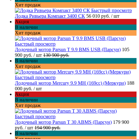
Хит продаж
Быстрый просмотр
Лодка Ривьера Компакт 3400 СК
56 010 руб.
/ шт
Акция
В наличии
Хит продаж
Быстрый просмотр
Лодочный мотор Parsun T 9.9 BMS USB (Парсун)
105
900 руб.
/ шт
130 900 руб.
В наличии
Хит продаж
Быстрый просмотр
Лодочный мотор Mercury 9.9 MH (169cc) (Меркури)
188
000 руб.
/ шт
Акция
В наличии
Хит продаж
Быстрый просмотр
Лодочный мотор Parsun T 30 ABMS (Парсун)
179 900
руб.
/ шт
194 900 руб.
В наличии
Хит продаж