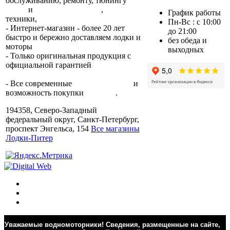
обслуживанию, ремонту, тюнингу
лодок
и
лодочных моторов
,
прокат
График работы
техники,
trade-in.
Пн-Вс : с 10:00
- Интернет-магазин - более 20 лет
до 21:00
быстро и бережно доставляем лодки и
без обеда и
моторы
по всей России.
выходных
- Только оригинальная продукция с
официальной гарантией
от
производителя.
- Все современные
способы оплаты
и
возможность покупки
в кредит
.
194358, Северо-Западный
федеральный округ, Санкт-Петербург,
проспект Энгельса, 154
Все магазины
Лодки-Питер
Уважаемые водномоторники! Сведения, размещенные на сайте,