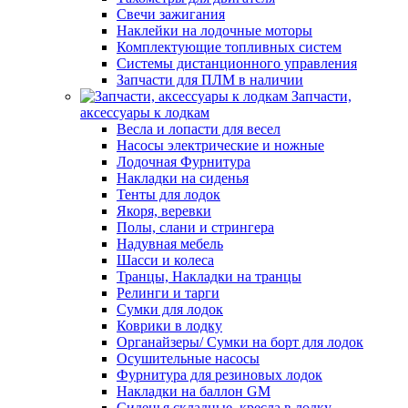
Свечи зажигания
Наклейки на лодочные моторы
Комплектующие топливных систем
Системы дистанционного управления
Запчасти для ПЛМ в наличии
Запчасти,
аксессуары к лодкам
Весла и лопасти для весел
Насосы электрические и ножные
Лодочная Фурнитура
Накладки на сиденья
Тенты для лодок
Якоря, веревки
Полы, слани и стрингера
Надувная мебель
Шасси и колеса
Транцы, Накладки на транцы
Релинги и тарги
Сумки для лодок
Коврики в лодку
Органайзеры/ Сумки на борт для лодок
Осушительные насосы
Фурнитура для резиновых лодок
Накладки на баллон GM
Сиденья складные, кресла в лодку