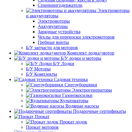
Спиннингодержатели
Электромоторы
и аккумуляторы
Электромоторы
Аккумуляторы
Зарядные устройства
Чехлы для переноски электромоторов
Гребные винты
Б/У запчасти для моторов
Комплект лодка+мотор
Б/У лодки и моторы
Б/У Лодки
Б/У Моторы
Б/У Комплекты
Садовая техника
Снегоуборщики
Электрогенераторы
Газонокосилки
Культиваторы
Водяные насосы
Подарочные сертификаты
Прокат
Прокат лодок
Прокат моторов