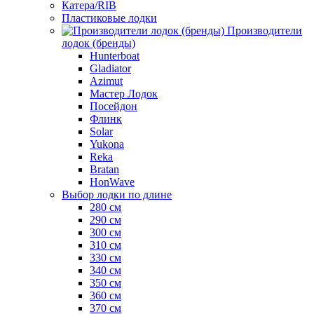
Катера/RIB
Пластиковые лодки
Производители
лодок (бренды)
Hunterboat
Gladiator
Azimut
Мастер Лодок
Посейдон
Флинк
Solar
Yukona
Reka
Bratan
HonWave
Выбор лодки по длине
280 см
290 см
300 см
310 см
330 см
340 см
350 см
360 см
370 см