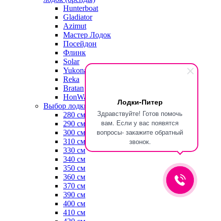
Hunterboat
Gladiator
Azimut
Мастер Лодок
Посейдон
Флинк
Solar
Yukona
Reka
Bratan
HonWave
Лодки-Питер
Выбор лодки по длине
Здравствуйте! Готов помочь
280 см
вам. Если у вас появятся
290 см
вопросы- закажите обратный
300 см
звонок.
310 см
330 см
340 см
350 см
360 см
370 см
390 см
400 см
410 см