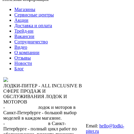
Магазины
Сервисные центры
Акции
Доставка и оплата
Трейд-ин
Вакансии
Сотрудничество
Видео
О компании
Отзывы
Новости
Блог
ЛОДКИ-ПИТЕР - ALL INCLUSIVE В
СФЕРЕ ПРОДАЖ И
ОБСЛУЖИВАНИЯ ЛОДОК И
МОТОРОВ
-
сеть магазинов
лодок и моторов в
Санкт-Петербурге - большой выбор
моделей в каждом магазине.
+7 (812) 317-22-93
-
2 сервисных центра
в Санкт-
Email:
hello@lodki-
Петербурге - полный цикл работ по
piter.ru