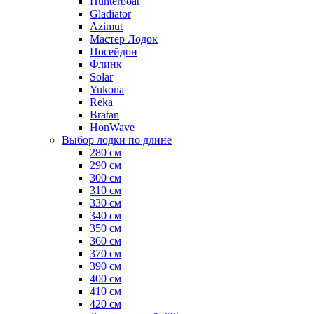
Hunterboat
Gladiator
Azimut
Мастер Лодок
Посейдон
Флинк
Solar
Yukona
Reka
Bratan
HonWave
Выбор лодки по длине
280 см
290 см
300 см
310 см
330 см
340 см
350 см
360 см
370 см
390 см
400 см
410 см
420 см