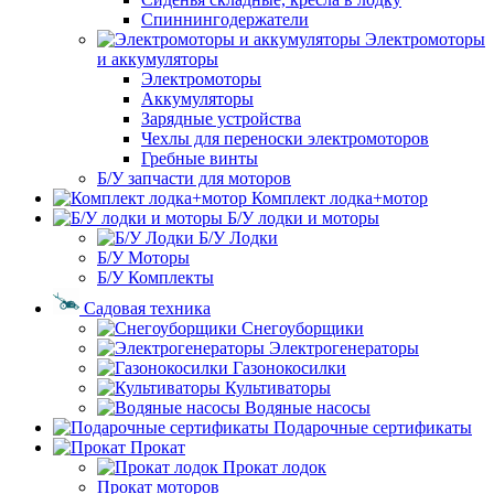
Спиннингодержатели
Электромоторы
и аккумуляторы
Электромоторы
Аккумуляторы
Зарядные устройства
Чехлы для переноски электромоторов
Гребные винты
Б/У запчасти для моторов
Комплект лодка+мотор
Б/У лодки и моторы
Б/У Лодки
Б/У Моторы
Б/У Комплекты
Садовая техника
Снегоуборщики
Электрогенераторы
Газонокосилки
Культиваторы
Водяные насосы
Подарочные сертификаты
Прокат
Прокат лодок
Прокат моторов