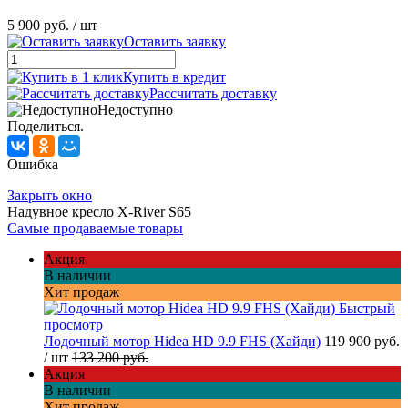
5 900 руб.
/ шт
Оставить заявку
Купить в кредит
Рассчитать доставку
Недоступно
Поделиться.
Ошибка
Закрыть окно
Надувное кресло X-River S65
Самые продаваемые товары
Акция
В наличии
Хит продаж
Быстрый
просмотр
Лодочный мотор Hidea HD 9.9 FHS (Хайди)
119 900 руб.
/ шт
133 200 руб.
Акция
В наличии
Хит продаж