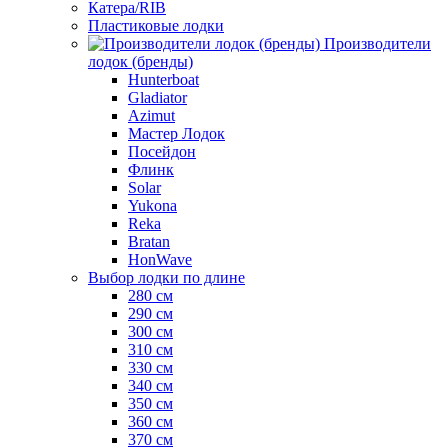
Катера/RIB
Пластиковые лодки
Производители
лодок (бренды)
Hunterboat
Gladiator
Azimut
Мастер Лодок
Посейдон
Флинк
Solar
Yukona
Reka
Bratan
HonWave
Выбор лодки по длине
280 см
290 см
300 см
310 см
330 см
340 см
350 см
360 см
370 см