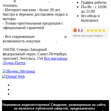
лодок
и
лодочных моторов
,
прокат
График работы
техники,
trade-in.
Пн-Вс : с 10:00
- Интернет-магазин - более 20 лет
до 21:00
быстро и бережно доставляем лодки и
без обеда и
моторы
по всей России.
выходных
- Только оригинальная продукция с
официальной гарантией
от
производителя.
- Все современные
способы оплаты
и
возможность покупки
в кредит
.
194358, Северо-Западный
федеральный округ, Санкт-Петербург,
проспект Энгельса, 154
Все магазины
Лодки-Питер
Уважаемые водномоторники! Сведения, размещенные на сайте,
не являются публичной офертой, предназначены