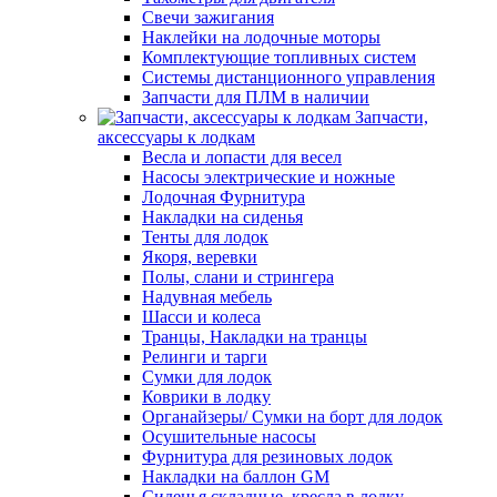
Свечи зажигания
Наклейки на лодочные моторы
Комплектующие топливных систем
Системы дистанционного управления
Запчасти для ПЛМ в наличии
Запчасти,
аксессуары к лодкам
Весла и лопасти для весел
Насосы электрические и ножные
Лодочная Фурнитура
Накладки на сиденья
Тенты для лодок
Якоря, веревки
Полы, слани и стрингера
Надувная мебель
Шасси и колеса
Транцы, Накладки на транцы
Релинги и тарги
Сумки для лодок
Коврики в лодку
Органайзеры/ Сумки на борт для лодок
Осушительные насосы
Фурнитура для резиновых лодок
Накладки на баллон GM
Сиденья складные, кресла в лодку