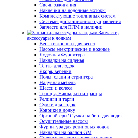
Свечи зажигания
Наклейки на лодочные моторы
Комплектующие топливных систем
Системы дистанционного управления
Запчасти для ПЛМ в наличии
Запчасти,
аксессуары к лодкам
Весла и лопасти для весел
Насосы электрические и ножные
Лодочная Фурнитура
Накладки на сиденья
Тенты для лодок
Якоря, веревки
Полы, слани и стрингера
Надувная мебель
Шасси и колеса
Транцы, Накладки на транцы
Релинги и тарги
Сумки для лодок
Коврики в лодку
Органайзеры/ Сумки на борт для лодок
Осушительные насосы
Фурнитура для резиновых лодок
Накладки на баллон GM
Сиденья складные, кресла в лодку