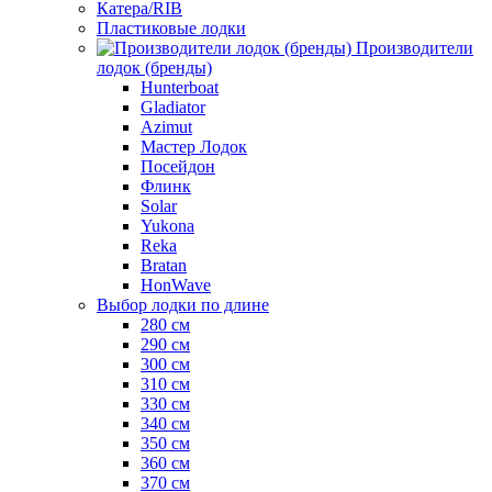
Катера/RIB
Пластиковые лодки
Производители
лодок (бренды)
Hunterboat
Gladiator
Azimut
Мастер Лодок
Посейдон
Флинк
Solar
Yukona
Reka
Bratan
HonWave
Выбор лодки по длине
280 см
290 см
300 см
310 см
330 см
340 см
350 см
360 см
370 см