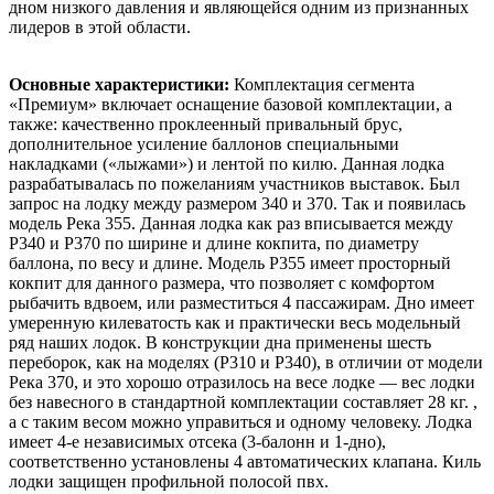
дном низкого давления и являющейся одним из признанных
лидеров в этой области.
Основные характеристики:
Комплектация сегмента
«Премиум» включает оснащение базовой комплектации, а
также: качественно проклеенный привальный брус,
дополнительное усиление баллонов специальными
накладками («лыжами») и лентой по килю. Данная лодка
разрабатывалась по пожеланиям участников выставок. Был
запрос на лодку между размером 340 и 370. Так и появилась
модель Река 355. Данная лодка как раз вписывается между
Р340 и Р370 по ширине и длине кокпита, по диаметру
баллона, по весу и длине. Модель Р355 имеет просторный
кокпит для данного размера, что позволяет с комфортом
рыбачить вдвоем, или разместиться 4 пассажирам. Дно имеет
умеренную килеватость как и практически весь модельный
ряд наших лодок. В конструкции дна применены шесть
переборок, как на моделях (Р310 и Р340), в отличии от модели
Река 370, и это хорошо отразилось на весе лодке — вес лодки
без навесного в стандартной комплектации составляет 28 кг. ,
а с таким весом можно управиться и одному человеку. Лодка
имеет 4-е независимых отсека (3-балонн и 1-дно),
соответственно установлены 4 автоматических клапана. Киль
лодки защищен профильной полосой пвх.