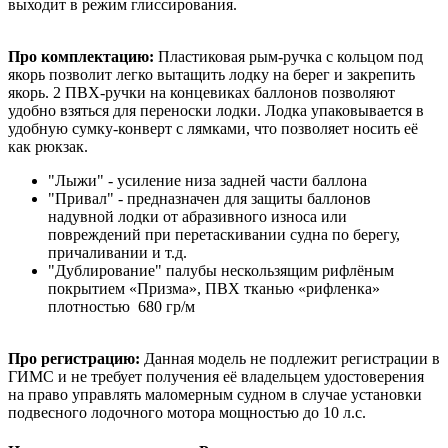
выходит в режим глиссирования.
Про комплектацию:
Пластиковая рым-ручка с кольцом под
якорь позволит легко вытащить лодку на берег и закрепить
якорь. 2 ПВХ-ручки на концевиках баллонов позволяют
удобно взяться для переноски лодки. Лодка упаковывается в
удобную сумку-конверт с лямками, что позволяет носить её
как рюкзак.
"Лыжи" - усиление низа задней части баллона
"Привал" - предназначен для защиты баллонов
надувной лодки от абразивного износа или
повреждений при перетаскивании судна по берегу,
причаливании и т.д.
"Дублирование" палубы нескользящим рифлёным
покрытием «Призма», ПВХ тканью «рифленка»
плотностью 680 гр/м
Про регистрацию:
Данная модель не подлежит регистрации в
ГИМС и не требует получения её владельцем удостоверения
на право управлять маломерным судном в случае установки
подвесного лодочного мотора мощностью до 10 л.с.