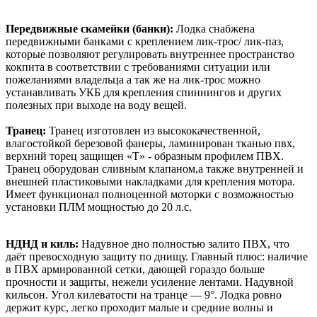
Передвижные скамейки (банки):
Лодка снабжена
передвижными банками с креплением лик-трос/ лик-паз,
которые позволяют регулировать внутреннее пространство
кокпита в соответствии с требованиями ситуации или
пожеланиями владельца а так же на лик-трос можно
устанавливать УКБ для крепления спиннингов и других
полезных при выходе на воду вещей.
Транец:
Транец изготовлен из высококачественной,
влагостойкой березовой фанеры, ламинирован тканью пвх,
верхний торец защищен «Т» - образным профилем ПВХ.
Транец оборудован сливным клапаном,а также внутренней и
внешней пластиковыми накладками для крепления мотора.
Имеет функционал полноценной моторки с возможностью
установки ПЛМ мощностью до 20 л.с.
НДНД и киль:
Надувное дно полностью залито ПВХ, что
даёт превосходную защиту по днищу. Главный плюс: наличие
в ПВХ армированной сетки, дающей гораздо больше
прочности и защиты, нежели усиление лентами. Надувной
кильсон. Угол килеватости на транце — 9°. Лодка ровно
держит курс, легко проходит малые и средние волны и