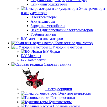
Спиннингодержатели
Электромоторы
и аккумуляторы
Электромоторы
Аккумуляторы
Зарядные устройства
Чехлы для переноски электромоторов
Гребные винты
Б/У запчасти для моторов
Комплект лодка+мотор
Б/У лодки и моторы
Б/У Лодки
Б/У Моторы
Б/У Комплекты
Садовая техника
Снегоуборщики
Электрогенераторы
Газонокосилки
Культиваторы
Водяные насосы