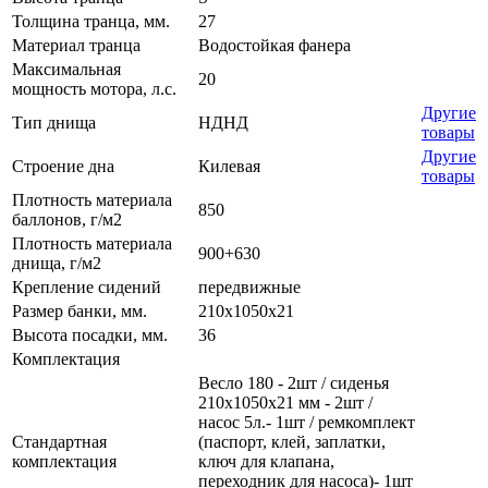
Толщина транца, мм.
27
Материал транца
Водостойкая фанера
Максимальная
20
мощность мотора, л.с.
Другие
Тип днища
НДНД
товары
Другие
Строение дна
Килевая
товары
Плотность материала
850
баллонов, г/м2
Плотность материала
900+630
днища, г/м2
Крепление сидений
передвижные
Размер банки, мм.
210х1050х21
Высота посадки, мм.
36
Комплектация
Весло 180 - 2шт / сиденья
210х1050х21 мм - 2шт /
насос 5л.- 1шт / ремкомплект
Стандартная
(паспорт, клей, заплатки,
комплектация
ключ для клапана,
переходник для насоса)- 1шт