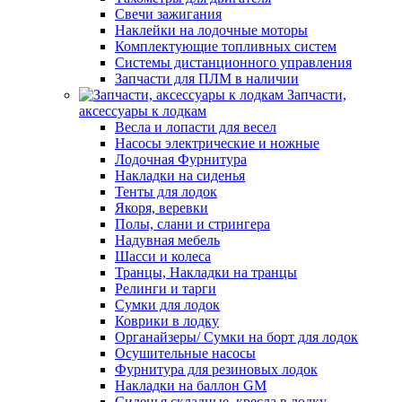
Свечи зажигания
Наклейки на лодочные моторы
Комплектующие топливных систем
Системы дистанционного управления
Запчасти для ПЛМ в наличии
Запчасти,
аксессуары к лодкам
Весла и лопасти для весел
Насосы электрические и ножные
Лодочная Фурнитура
Накладки на сиденья
Тенты для лодок
Якоря, веревки
Полы, слани и стрингера
Надувная мебель
Шасси и колеса
Транцы, Накладки на транцы
Релинги и тарги
Сумки для лодок
Коврики в лодку
Органайзеры/ Сумки на борт для лодок
Осушительные насосы
Фурнитура для резиновых лодок
Накладки на баллон GM
Сиденья складные, кресла в лодку