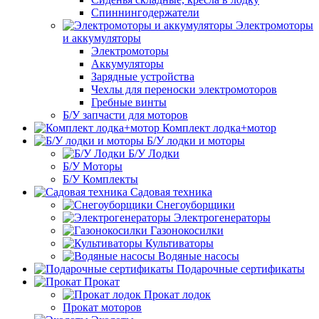
Спиннингодержатели
Электромоторы
и аккумуляторы
Электромоторы
Аккумуляторы
Зарядные устройства
Чехлы для переноски электромоторов
Гребные винты
Б/У запчасти для моторов
Комплект лодка+мотор
Б/У лодки и моторы
Б/У Лодки
Б/У Моторы
Б/У Комплекты
Садовая техника
Снегоуборщики
Электрогенераторы
Газонокосилки
Культиваторы
Водяные насосы
Подарочные сертификаты
Прокат
Прокат лодок
Прокат моторов