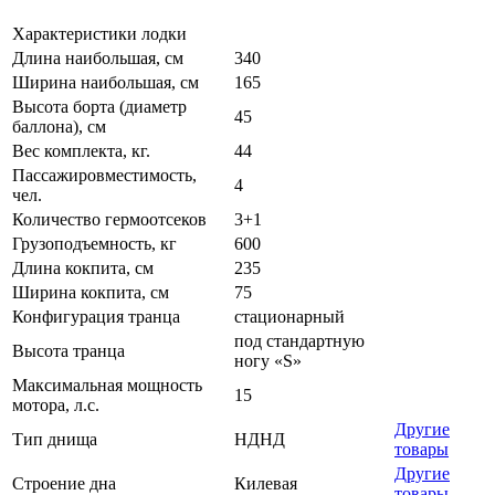
Характеристики лодки
Длина наибольшая, см
340
Ширина наибольшая, см
165
Высота борта (диаметр
45
баллона), см
Вес комплекта, кг.
44
Пассажировместимость,
4
чел.
Количество гермоотсеков
3+1
Грузоподъемность, кг
600
Длина кокпита, см
235
Ширина кокпита, см
75
Конфигурация транца
стационарный
под стандартную
Высота транца
ногу «S»
Максимальная мощность
15
мотора, л.с.
Другие
Тип днища
НДНД
товары
Другие
Строение дна
Килевая
товары