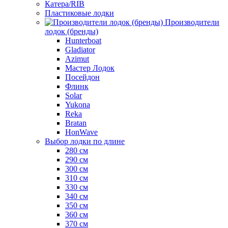
Катера/RIB
Пластиковые лодки
Производители
лодок (бренды)
Hunterboat
Gladiator
Azimut
Мастер Лодок
Посейдон
Флинк
Solar
Yukona
Reka
Bratan
HonWave
Выбор лодки по длине
280 см
290 см
300 см
310 см
330 см
340 см
350 см
360 см
370 см