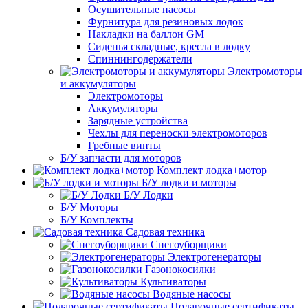
Осушительные насосы
Фурнитура для резиновых лодок
Накладки на баллон GM
Сиденья складные, кресла в лодку
Спиннингодержатели
Электромоторы
и аккумуляторы
Электромоторы
Аккумуляторы
Зарядные устройства
Чехлы для переноски электромоторов
Гребные винты
Б/У запчасти для моторов
Комплект лодка+мотор
Б/У лодки и моторы
Б/У Лодки
Б/У Моторы
Б/У Комплекты
Садовая техника
Снегоуборщики
Электрогенераторы
Газонокосилки
Культиваторы
Водяные насосы
Подарочные сертификаты