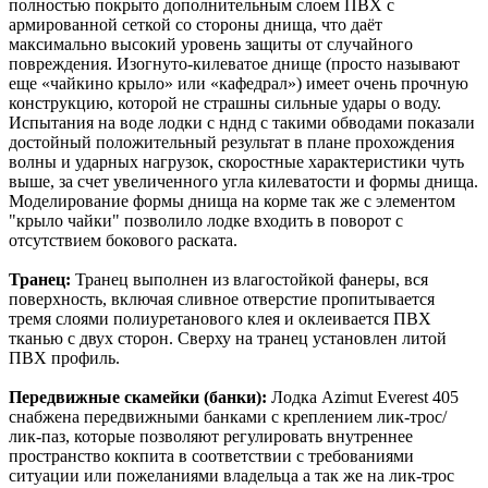
полностью покрыто дополнительным слоем ПВХ с
армированной сеткой со стороны днища, что даёт
максимально высокий уровень защиты от случайного
повреждения. Изогнуто-килеватое днище (просто называют
еще «чайкино крыло» или «кафедрал») имеет очень прочную
конструкцию, которой не страшны сильные удары о воду.
Испытания на воде лодки с нднд с такими обводами показали
достойный положительный результат в плане прохождения
волны и ударных нагрузок, скоростные характеристики чуть
выше, за счет увеличенного угла килеватости и формы днища.
Моделирование формы днища на корме так же с элементом
"крыло чайки" позволило лодке входить в поворот с
отсутствием бокового раската.
Транец:
Транец выполнен из влагостойкой фанеры, вся
поверхность, включая сливное отверстие пропитывается
тремя слоями полиуретанового клея и оклеивается ПВХ
тканью с двух сторон. Сверху на транец установлен литой
ПВХ профиль.
Передвижные скамейки (банки):
Лодка Azimut Everest 405
снабжена передвижными банками с креплением лик-трос/
лик-паз, которые позволяют регулировать внутреннее
пространство кокпита в соответствии с требованиями
ситуации или пожеланиями владельца а так же на лик-трос