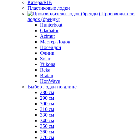
Катера/RIB
Пластиковые лодки
Производители
лодок (бренды)
Hunterboat
Gladiator
Azimut
Мастер Лодок
Посейдон
Флинк
Solar
Yukona
Reka
Bratan
HonWave
Выбор лодки по длине
280 см
290 см
300 см
310 см
330 см
340 см
350 см
360 см
370 см