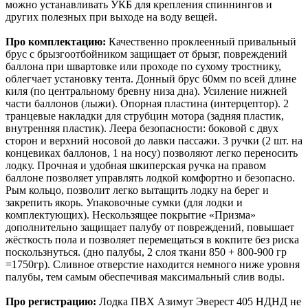
можно устанавливать УКБ для крепления спиннингов и
других полезных при выходе на воду вещей.
Про комплектацию:
Качественно проклеенный привальный
брус с брызгоотбойником защищает от брызг, повреждений
баллона при швартовке или проходе по сухому тростнику,
облегчает установку тента. Донный брус 60мм по всей длине
киля (по центральному бревну низа дна). Усиление нижней
части баллонов (лыжи). Опорная пластина (интерцептор). 2
транцевые накладки для струбцин мотора (задняя пластик,
внутренняя пластик). Леера безопасности: боковой с двух
сторон и верхний носовой до лавки пассажи. 3 ручки (2 шт. на
концевиках баллонов, 1 на носу) позволяют легко переносить
лодку. Прочная и удобная шкиперская ручка на правом
баллоне позволяет управлять лодкой комфортно и безопасно.
Рым кольцо, позволит легко вытащить лодку на берег и
закрепить якорь. Упаковочные сумки (для лодки и
комплектующих). Нескользящее покрытие «Призма»
дополнительно защищает палубу от повреждений, повышает
жёсткость пола и позволяет перемещаться в кокпите без риска
поскользнуться. (дно палубы, 2 слоя ткани 850 + 800-900 гр
=1750гр). Сливное отверстие находится немного ниже уровня
палубы, тем самым обеспечивая максимальный слив воды.
Про регистрацию:
Лодка ПВХ Азимут Эверест 405 НДНД не