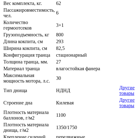
Вес комплекта, кг.
62
Пассажировместимость,
6
чел.
Количество
3+1
гермоотсеков
Грузоподъемность, кг
800
Длина кокпита, см
293
Ширина кокпита, см
82,5
Конфигурация транца
стационарный
Толщина транца, мм.
27
Материал транца
влагостойкая фанера
Максимальная
30
мощность мотора, л.с.
Другие
Тип днища
НДНД
товары
Другие
Строение дна
Килевая
товары
Плотность материала
1100
баллонов, г/м2
Плотность материала
1350/1750
днища, г/м2
Крепление сидений
передвижные