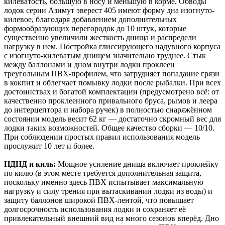
килеватость, большую в носу и меньшую в корме. Обводы
лодок серии Азимут эверест 405 имеют форму дна изогнуто-
килевое, благодаря добавлением дополнительных
формообразующих перегородок до 10 штук, которые
существенно увеличили жесткость днища и распредели
нагрузку в нем. Постройка глиссирующего надувного корпуса
с изогнуто-килеватым днищем значительно труднее. Стык
между баллонами и дном внутри лодки проклеен
треугольным ПВХ-профилем, что затрудняет попадание грязи
в кокпит и облегчает помывку лодки после рыбалки. При всех
достоинствах и богатой комплектации (предусмотрено всё: от
качественно проклеенного привального бруса, рымов и леера
до интерцептора и набора ручек) в полностью снаряжённом
состоянии модель весит 62 кг — достаточно скромный вес для
лодки таких возможностей. Общее качество сборки — 10/10.
При соблюдении простых правил использования модель
прослужит 10 лет и более.
НДНД и киль:
Мощное усиление днища включает проклейку
по килю (в этом месте требуется дополнительная защита,
поскольку именно здесь ПВХ испытывает максимальную
нагрузку и силу трения при вытаскивании лодки из воды) и
защиту баллонов широкой ПВХ-лентой, что повышает
долгосрочность использования лодки и сохраняет её
привлекательный внешний вид на много сезонов вперёд. Дно