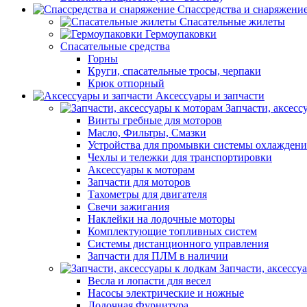
Спассредства и снаряжени
Спасательные жилеты
Гермоупаковки
Спасательные средства
Горны
Круги, спасательные тросы, черпаки
Крюк отпорный
Аксессуары и запчасти
Запчасти, аксесс
Винты гребные для моторов
Масло, Фильтры, Смазки
Устройства для промывки системы охлаждени
Чехлы и тележки для транспортировки
Аксессуары к моторам
Запчасти для моторов
Тахометры для двигателя
Свечи зажигания
Наклейки на лодочные моторы
Комплектующие топливных систем
Системы дистанционного управления
Запчасти для ПЛМ в наличии
Запчасти, аксессу
Весла и лопасти для весел
Насосы электрические и ножные
Лодочная Фурнитура