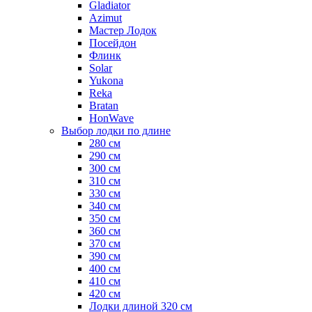
Gladiator
Azimut
Мастер Лодок
Посейдон
Флинк
Solar
Yukona
Reka
Bratan
HonWave
Выбор лодки по длине
280 см
290 см
300 см
310 см
330 см
340 см
350 см
360 см
370 см
390 см
400 см
410 см
420 см
Лодки длиной 320 см