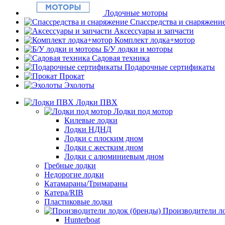
Лодочные моторы
Спассредства и снаряжени
Аксессуары и запчасти
Комплект лодка+мотор
Б/У лодки и моторы
Садовая техника
Подарочные сертификаты
Прокат
Эхолоты
Лодки ПВХ
Лодки под мотор
Килевые лодки
Лодки НДНД
Лодки с плоским дном
Лодки с жестким дном
Лодки с алюминиевым дном
Гребные лодки
Недорогие лодки
Катамараны/Тримараны
Катера/RIB
Пластиковые лодки
Производители ло
Hunterboat