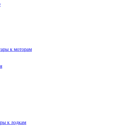
е
уары к моторам
я
ары к лодкам