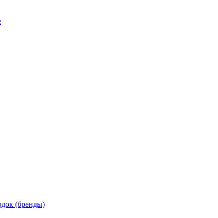
е
док (бренды)