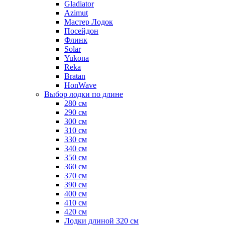
Gladiator
Azimut
Мастер Лодок
Посейдон
Флинк
Solar
Yukona
Reka
Bratan
HonWave
Выбор лодки по длине
280 см
290 см
300 см
310 см
330 см
340 см
350 см
360 см
370 см
390 см
400 см
410 см
420 см
Лодки длиной 320 см