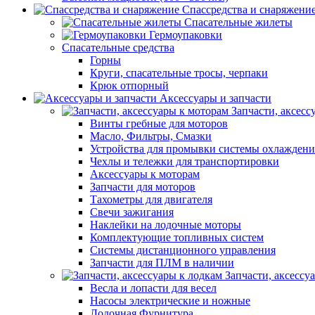
Спассредства и снаряжени
Спасательные жилеты
Гермоупаковки
Спасательные средства
Горны
Круги, спасательные тросы, черпаки
Крюк отпорный
Аксессуары и запчасти
Запчасти, аксесс
Винты гребные для моторов
Масло, Фильтры, Смазки
Устройства для промывки системы охлаждени
Чехлы и тележки для транспортировки
Аксессуары к моторам
Запчасти для моторов
Тахометры для двигателя
Свечи зажигания
Наклейки на лодочные моторы
Комплектующие топливных систем
Системы дистанционного управления
Запчасти для ПЛМ в наличии
Запчасти, аксессу
Весла и лопасти для весел
Насосы электрические и ножные
Лодочная Фурнитура