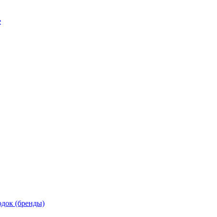
е
док (бренды)