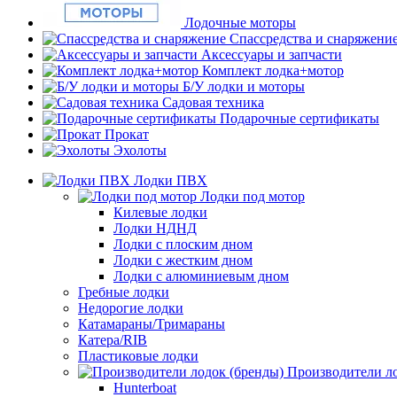
Лодочные моторы
Спассредства и снаряжени
Аксессуары и запчасти
Комплект лодка+мотор
Б/У лодки и моторы
Садовая техника
Подарочные сертификаты
Прокат
Эхолоты
Лодки ПВХ
Лодки под мотор
Килевые лодки
Лодки НДНД
Лодки с плоским дном
Лодки с жестким дном
Лодки с алюминиевым дном
Гребные лодки
Недорогие лодки
Катамараны/Тримараны
Катера/RIB
Пластиковые лодки
Производители ло
Hunterboat