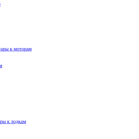
е
уары к моторам
я
ары к лодкам