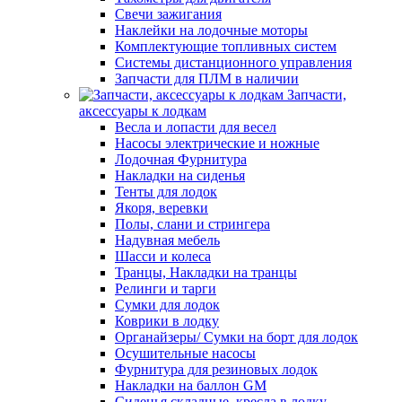
Свечи зажигания
Наклейки на лодочные моторы
Комплектующие топливных систем
Системы дистанционного управления
Запчасти для ПЛМ в наличии
Запчасти,
аксессуары к лодкам
Весла и лопасти для весел
Насосы электрические и ножные
Лодочная Фурнитура
Накладки на сиденья
Тенты для лодок
Якоря, веревки
Полы, слани и стрингера
Надувная мебель
Шасси и колеса
Транцы, Накладки на транцы
Релинги и тарги
Сумки для лодок
Коврики в лодку
Органайзеры/ Сумки на борт для лодок
Осушительные насосы
Фурнитура для резиновых лодок
Накладки на баллон GM
Сиденья складные, кресла в лодку