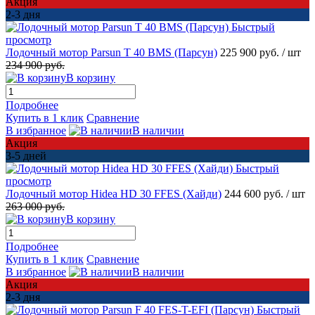
Акция
2-3 дня
Быстрый
просмотр
Лодочный мотор Parsun T 40 BMS (Парсун)
225 900 руб.
/ шт
234 900 руб.
В корзину
Подробнее
Купить в 1 клик
Сравнение
В избранное
В наличии
Акция
3-5 дней
Быстрый
просмотр
Лодочный мотор Hidea HD 30 FFES (Хайди)
244 600 руб.
/ шт
263 000 руб.
В корзину
Подробнее
Купить в 1 клик
Сравнение
В избранное
В наличии
Акция
2-3 дня
Быстрый