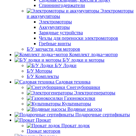
Спиннингодержатели
Электромоторы
и аккумуляторы
Электромоторы
Аккумуляторы
Зарядные устройства
Чехлы для переноски электромоторов
Гребные винты
Б/У запчасти для моторов
Комплект лодка+мотор
Б/У лодки и моторы
Б/У Лодки
Б/У Моторы
Б/У Комплекты
Садовая техника
Снегоуборщики
Электрогенераторы
Газонокосилки
Культиваторы
Водяные насосы
Подарочные сертификаты
Прокат
Прокат лодок
Прокат моторов