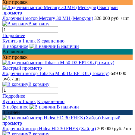
Хит продаж
Быстрый
просмотр
Лодочный мотор Mercury 30 MH (Меркури)
328 000 руб.
/ шт
В корзину
Подробнее
Купить в 1 клик
К сравнению
В избранное
В наличии
В наличии
Хит продаж
Быстрый просмотр
Лодочный мотор Tohatsu M 50 D2 EPTOL (Тохатсу)
649 000
руб.
/ шт
В корзину
Подробнее
Купить в 1 клик
К сравнению
В избранное
В наличии
3-5 дней
Быстрый
просмотр
Лодочный мотор Hidea HD 30 FHES (Хайди)
209 000 руб.
/ шт
В корзину