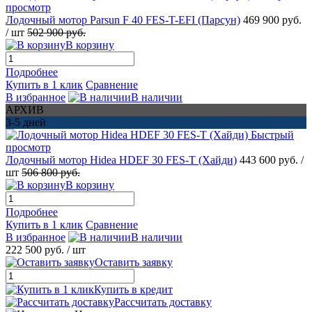
просмотр
Лодочный мотор Parsun F 40 FES-T-EFI (Парсун)
469 900 руб.
/ шт
502 900 руб.
В корзину
Подробнее
Купить в 1 клик
Сравнение
В избранное
В наличии
АРХИВ
3-5 дней
Быстрый
просмотр
Лодочный мотор Hidea HDEF 30 FES-T (Хайди)
443 600 руб.
/
шт
506 800 руб.
В корзину
Подробнее
Купить в 1 клик
Сравнение
В избранное
В наличии
222 500 руб.
/ шт
Оставить заявку
Купить в кредит
Рассчитать доставку