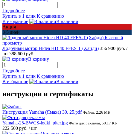
Подробнее
Купить в 1 клик
К сравнению
В избранное
В наличии
Акция
3-5 дней
Быстрый
просмотр
Лодочный мотор Hidea HD 40 FFES-T (Хайди)
356 900 руб.
/
шт
388 600 руб.
В корзину
Подробнее
Купить в 1 клик
К сравнению
В избранное
В наличии
инструкции и сертификаты
Инструкция Yamaha (Ямаха) 30, 25.pdf
Файлы, 2.26 МБ
Yamaha-25-BWCS-lodki_piter.jpg
Фото для рекламы, 60.17 КБ
222 500 руб.
/ шт
Оставить заявку