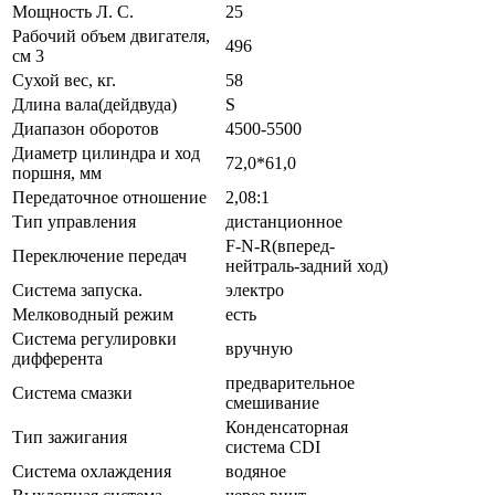
Мощность Л. С.
25
Рабочий объем двигателя,
496
см 3
Сухой вес, кг.
58
Длина вала(дейдвуда)
S
Диапазон оборотов
4500-5500
Диаметр цилиндра и ход
72,0*61,0
поршня, мм
Передаточное отношение
2,08:1
Тип управления
дистанционное
F-N-R(вперед-
Переключение передач
нейтраль-задний ход)
Система запуска.
электро
Мелководный режим
есть
Система регулировки
вручную
дифферента
предварительное
Система смазки
смешивание
Конденсаторная
Тип зажигания
система CDI
Система охлаждения
водяное