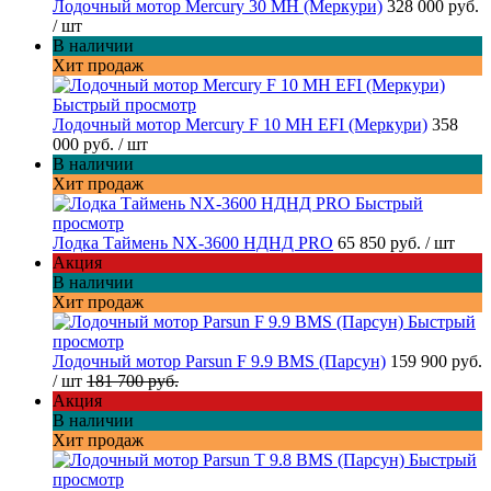
Лодочный мотор Mercury 30 MH (Меркури)
328 000 руб.
/ шт
В наличии
Хит продаж
Быстрый просмотр
Лодочный мотор Mercury F 10 MH EFI (Меркури)
358
000 руб.
/ шт
В наличии
Хит продаж
Быстрый
просмотр
Лодка Таймень NX-3600 НДНД PRO
65 850 руб.
/ шт
Акция
В наличии
Хит продаж
Быстрый
просмотр
Лодочный мотор Parsun F 9.9 BMS (Парсун)
159 900 руб.
/ шт
181 700 руб.
Акция
В наличии
Хит продаж
Быстрый
просмотр