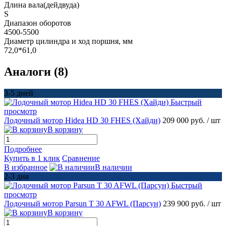
Длина вала(дейдвуда)
S
Диапазон оборотов
4500-5500
Диаметр цилиндра и ход поршня, мм
72,0*61,0
Аналоги (8)
3-5 дней
Быстрый
просмотр
Лодочный мотор Hidea HD 30 FHES (Хайди)
209 000 руб.
/ шт
В корзину
Подробнее
Купить в 1 клик
Сравнение
В избранное
В наличии
2-3 дня
Быстрый
просмотр
Лодочный мотор Parsun T 30 AFWL (Парсун)
239 900 руб.
/ шт
В корзину