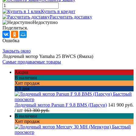
Купить в кредит
Рассчитать доставку
Недоступно
Поделиться.
Ошибка
Закрыть окно
Лодочный мотор Yamaha 25 BWCS (Ямаха)
Самые продаваемые товары
Акция
В наличии
Хит продаж
2-3 дня
Быстрый
просмотр
Лодочный мотор Parsun F 9.8 BMS (Парсун)
141 900 руб.
/ шт
163 300 руб.
В наличии
Хит продаж
Быстрый
просмотр