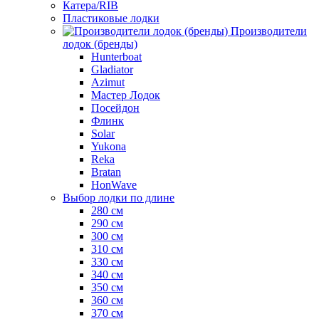
Катера/RIB
Пластиковые лодки
Производители
лодок (бренды)
Hunterboat
Gladiator
Azimut
Мастер Лодок
Посейдон
Флинк
Solar
Yukona
Reka
Bratan
HonWave
Выбор лодки по длине
280 см
290 см
300 см
310 см
330 см
340 см
350 см
360 см
370 см