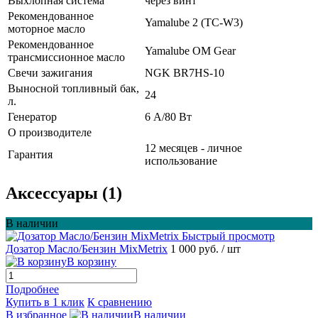
Выхлопная система
через винт
Рекомендованное
Yamalube 2 (TC-W3)
моторное масло
Рекомендованное
Yamalube OM Gear
трансмиссионное масло
Свечи зажигания
NGK BR7HS-10
Выносной топливный бак,
24
л.
Генератор
6 А/80 Вт
О производителе
12 месяцев - личное
Гарантия
использование
Аксессуары (1)
В наличии
Быстрый просмотр
Дозатор Масло/Бензин MixMetrix
1 000 руб.
/ шт
В корзину
Подробнее
Купить в 1 клик
К сравнению
В избранное
В наличии