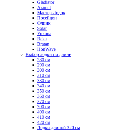
Gladiator
Azimut
Мастер Лодок
Посейдон
Флинк
Solar
Yukona
Reka
Bratan
HonWave
Выбор лодки по длине
280 см
290 см
300 см
310 см
330 см
340 см
350 см
360 см
370 см
390 см
400 см
410 см
420 см
Лодки длиной 320 см