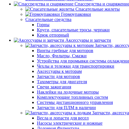
Спассредства и снаряжени
Спасательные жилеты
Гермоупаковки
Спасательные средства
Горны
Круги, спасательные тросы, черпаки
Крюк отпорный
Аксессуары и запчасти
Запчасти, аксесс
Винты гребные для моторов
Масло, Фильтры, Смазки
Устройства для промывки системы охлаждени
Чехлы и тележки для транспортировки
Аксессуары к моторам
Запчасти для моторов
Тахометры для двигателя
Свечи зажигания
Наклейки на лодочные моторы
Комплектующие топливных систем
Системы дистанционного управления
Запчасти для ПЛМ в наличии
Запчасти, аксессу
Весла и лопасти для весел
Насосы электрические и ножные
Лодочная Фурнитура