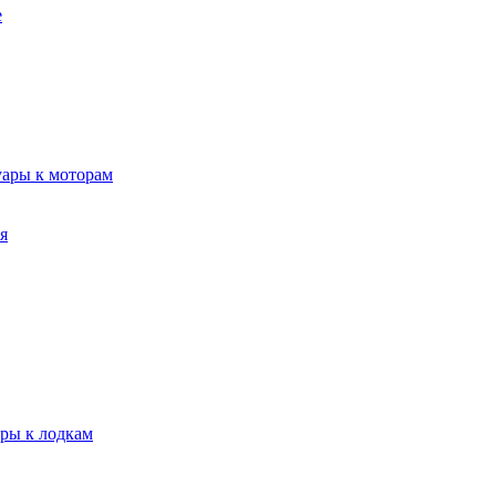
е
уары к моторам
я
ары к лодкам