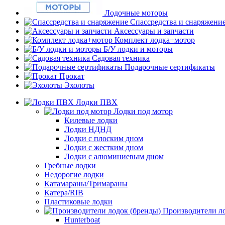
Лодочные моторы
Спассредства и снаряжени
Аксессуары и запчасти
Комплект лодка+мотор
Б/У лодки и моторы
Садовая техника
Подарочные сертификаты
Прокат
Эхолоты
Лодки ПВХ
Лодки под мотор
Килевые лодки
Лодки НДНД
Лодки с плоским дном
Лодки с жестким дном
Лодки с алюминиевым дном
Гребные лодки
Недорогие лодки
Катамараны/Тримараны
Катера/RIB
Пластиковые лодки
Производители ло
Hunterboat