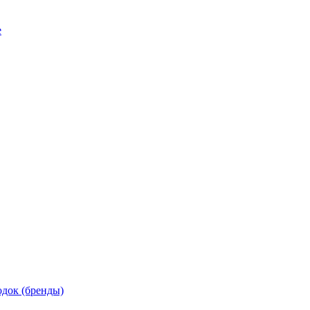
е
док (бренды)