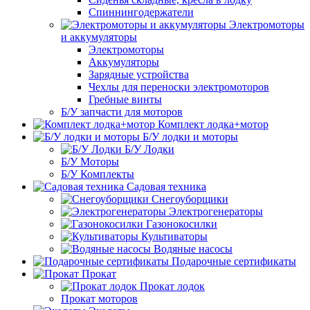
Спиннингодержатели
Электромоторы
и аккумуляторы
Электромоторы
Аккумуляторы
Зарядные устройства
Чехлы для переноски электромоторов
Гребные винты
Б/У запчасти для моторов
Комплект лодка+мотор
Б/У лодки и моторы
Б/У Лодки
Б/У Моторы
Б/У Комплекты
Садовая техника
Снегоуборщики
Электрогенераторы
Газонокосилки
Культиваторы
Водяные насосы
Подарочные сертификаты
Прокат
Прокат лодок
Прокат моторов