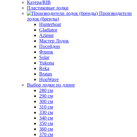
Катера/RIB
Пластиковые лодки
Производители
лодок (бренды)
Hunterboat
Gladiator
Azimut
Мастер Лодок
Посейдон
Флинк
Solar
Yukona
Reka
Bratan
HonWave
Выбор лодки по длине
280 см
290 см
300 см
310 см
330 см
340 см
350 см
360 см
370 см