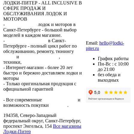
ЛОДКИ-ПИТЕР - ALL INCLUSIVE В
СФЕРЕ ПРОДАЖ И
ОБСЛУЖИВАНИЯ ЛОДОК И
МОТОРОВ
-
сеть магазинов
лодок и моторов в
Санкт-Петербурге - большой выбор
моделей в каждом магазине.
+7 (812) 317-22-93
-
2 сервисных центра
в Санкт-
Email:
hello@lodki-
Петербурге - полный цикл работ по
piter.ru
обслуживанию, ремонту, тюнингу
лодок
и
лодочных моторов
,
прокат
График работы
техники,
trade-in.
Пн-Вс : с 10:00
- Интернет-магазин - более 20 лет
до 21:00
быстро и бережно доставляем лодки и
без обеда и
моторы
по всей России.
выходных
- Только оригинальная продукция с
официальной гарантией
от
производителя.
- Все современные
способы оплаты
и
возможность покупки
в кредит
.
194358, Северо-Западный
федеральный округ, Санкт-Петербург,
проспект Энгельса, 154
Все магазины
Лодки-Питер