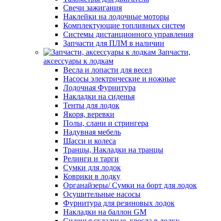
Свечи зажигания
Наклейки на лодочные моторы
Комплектующие топливных систем
Системы дистанционного управления
Запчасти для ПЛМ в наличии
Запчасти,
аксессуары к лодкам
Весла и лопасти для весел
Насосы электрические и ножные
Лодочная Фурнитура
Накладки на сиденья
Тенты для лодок
Якоря, веревки
Полы, слани и стрингера
Надувная мебель
Шасси и колеса
Транцы, Накладки на транцы
Релинги и тарги
Сумки для лодок
Коврики в лодку
Органайзеры/ Сумки на борт для лодок
Осушительные насосы
Фурнитура для резиновых лодок
Накладки на баллон GM
Сиденья складные, кресла в лодку