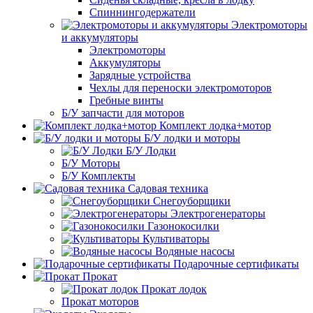
Спиннингодержатели
Электромоторы
и аккумуляторы
Электромоторы
Аккумуляторы
Зарядные устройства
Чехлы для переноски электромоторов
Гребные винты
Б/У запчасти для моторов
Комплект лодка+мотор
Б/У лодки и моторы
Б/У Лодки
Б/У Моторы
Б/У Комплекты
Садовая техника
Снегоуборщики
Электрогенераторы
Газонокосилки
Культиваторы
Водяные насосы
Подарочные сертификаты
Прокат
Прокат лодок
Прокат моторов