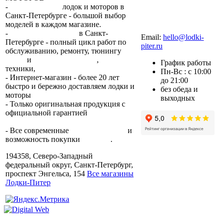
-
сеть магазинов
лодок и моторов в
Санкт-Петербурге - большой выбор
моделей в каждом магазине.
+7 (812) 317-22-93
-
2 сервисных центра
в Санкт-
Email:
hello@lodki-
Петербурге - полный цикл работ по
piter.ru
обслуживанию, ремонту, тюнингу
лодок
и
лодочных моторов
,
прокат
График работы
техники,
trade-in.
Пн-Вс : с 10:00
- Интернет-магазин - более 20 лет
до 21:00
быстро и бережно доставляем лодки и
без обеда и
моторы
по всей России.
выходных
- Только оригинальная продукция с
официальной гарантией
от
производителя.
- Все современные
способы оплаты
и
возможность покупки
в кредит
.
194358, Северо-Западный
федеральный округ, Санкт-Петербург,
проспект Энгельса, 154
Все магазины
Лодки-Питер