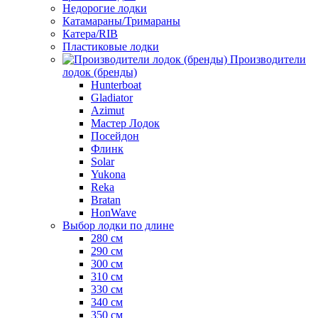
Недорогие лодки
Катамараны/Тримараны
Катера/RIB
Пластиковые лодки
Производители
лодок (бренды)
Hunterboat
Gladiator
Azimut
Мастер Лодок
Посейдон
Флинк
Solar
Yukona
Reka
Bratan
HonWave
Выбор лодки по длине
280 см
290 см
300 см
310 см
330 см
340 см
350 см