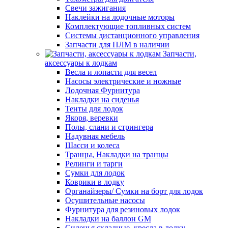
Свечи зажигания
Наклейки на лодочные моторы
Комплектующие топливных систем
Системы дистанционного управления
Запчасти для ПЛМ в наличии
Запчасти,
аксессуары к лодкам
Весла и лопасти для весел
Насосы электрические и ножные
Лодочная Фурнитура
Накладки на сиденья
Тенты для лодок
Якоря, веревки
Полы, слани и стрингера
Надувная мебель
Шасси и колеса
Транцы, Накладки на транцы
Релинги и тарги
Сумки для лодок
Коврики в лодку
Органайзеры/ Сумки на борт для лодок
Осушительные насосы
Фурнитура для резиновых лодок
Накладки на баллон GM
Сиденья складные, кресла в лодку