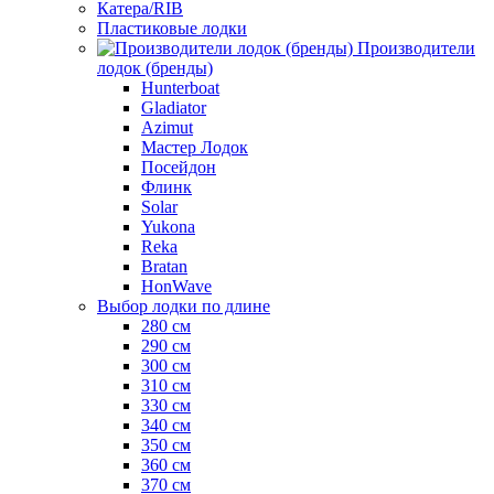
Катера/RIB
Пластиковые лодки
Производители
лодок (бренды)
Hunterboat
Gladiator
Azimut
Мастер Лодок
Посейдон
Флинк
Solar
Yukona
Reka
Bratan
HonWave
Выбор лодки по длине
280 см
290 см
300 см
310 см
330 см
340 см
350 см
360 см
370 см