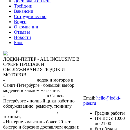
Доставка и оплата
Трейд-ин
Вакансии
Сотрудничество
Видео
О компании
Отзывы
Новости
Блог
ЛОДКИ-ПИТЕР - ALL INCLUSIVE В
СФЕРЕ ПРОДАЖ И
ОБСЛУЖИВАНИЯ ЛОДОК И
МОТОРОВ
-
сеть магазинов
лодок и моторов в
Санкт-Петербурге - большой выбор
моделей в каждом магазине.
+7 (812) 317-22-93
-
2 сервисных центра
в Санкт-
Email:
hello@lodki-
Петербурге - полный цикл работ по
piter.ru
обслуживанию, ремонту, тюнингу
лодок
и
лодочных моторов
,
прокат
График работы
техники,
trade-in.
Пн-Вс : с 10:00
- Интернет-магазин - более 20 лет
до 21:00
быстро и бережно доставляем лодки и
без обеда и