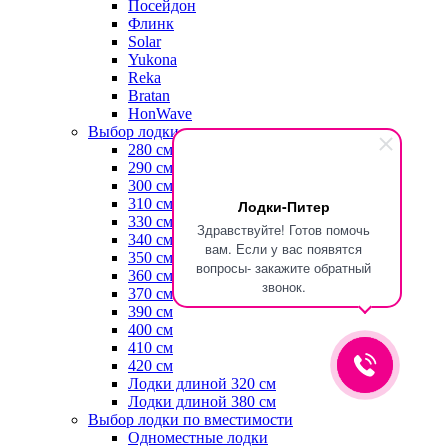
Посейдон
Флинк
Solar
Yukona
Reka
Bratan
HonWave
Выбор лодки по длине
280 см
290 см
300 см
310 см
Лодки-Питер
330 см
Здравствуйте! Готов помочь
340 см
вам. Если у вас появятся
350 см
вопросы- закажите обратный
360 см
звонок.
370 см
390 см
400 см
410 см
420 см
Лодки длиной 320 см
Лодки длиной 380 см
Выбор лодки по вместимости
Одноместные лодки