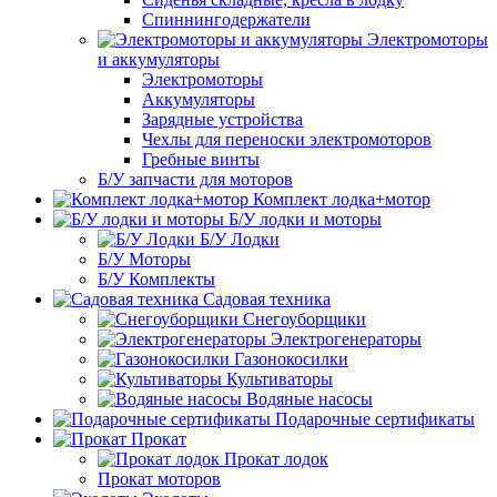
Спиннингодержатели
Электромоторы
и аккумуляторы
Электромоторы
Аккумуляторы
Зарядные устройства
Чехлы для переноски электромоторов
Гребные винты
Б/У запчасти для моторов
Комплект лодка+мотор
Б/У лодки и моторы
Б/У Лодки
Б/У Моторы
Б/У Комплекты
Садовая техника
Снегоуборщики
Электрогенераторы
Газонокосилки
Культиваторы
Водяные насосы
Подарочные сертификаты
Прокат
Прокат лодок
Прокат моторов