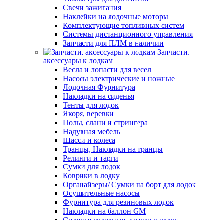
Свечи зажигания
Наклейки на лодочные моторы
Комплектующие топливных систем
Системы дистанционного управления
Запчасти для ПЛМ в наличии
Запчасти,
аксессуары к лодкам
Весла и лопасти для весел
Насосы электрические и ножные
Лодочная Фурнитура
Накладки на сиденья
Тенты для лодок
Якоря, веревки
Полы, слани и стрингера
Надувная мебель
Шасси и колеса
Транцы, Накладки на транцы
Релинги и тарги
Сумки для лодок
Коврики в лодку
Органайзеры/ Сумки на борт для лодок
Осушительные насосы
Фурнитура для резиновых лодок
Накладки на баллон GM
Сиденья складные, кресла в лодку