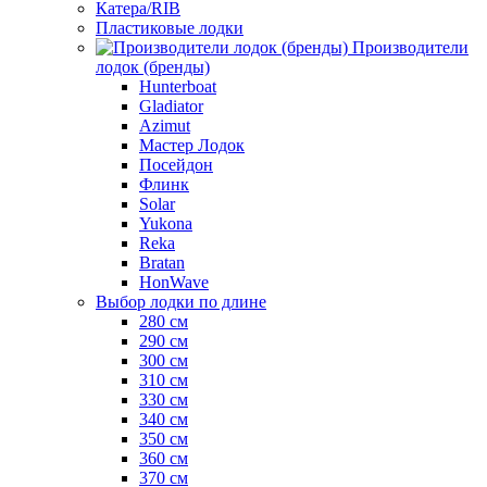
Катера/RIB
Пластиковые лодки
Производители
лодок (бренды)
Hunterboat
Gladiator
Azimut
Мастер Лодок
Посейдон
Флинк
Solar
Yukona
Reka
Bratan
HonWave
Выбор лодки по длине
280 см
290 см
300 см
310 см
330 см
340 см
350 см
360 см
370 см