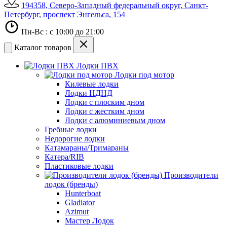
194358, Северо-Западный федеральный округ, Санкт-
Петербург, проспект Энгельса, 154
Пн-Вс : с 10:00 до 21:00
Каталог товаров
Лодки ПВХ
Лодки под мотор
Килевые лодки
Лодки НДНД
Лодки с плоским дном
Лодки с жестким дном
Лодки с алюминиевым дном
Гребные лодки
Недорогие лодки
Катамараны/Тримараны
Катера/RIB
Пластиковые лодки
Производители
лодок (бренды)
Hunterboat
Gladiator
Azimut
Мастер Лодок