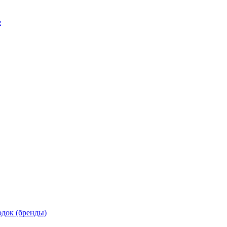
е
док (бренды)