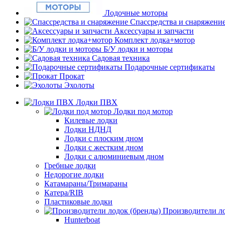
Лодочные моторы
Спассредства и снаряжени
Аксессуары и запчасти
Комплект лодка+мотор
Б/У лодки и моторы
Садовая техника
Подарочные сертификаты
Прокат
Эхолоты
Лодки ПВХ
Лодки под мотор
Килевые лодки
Лодки НДНД
Лодки с плоским дном
Лодки с жестким дном
Лодки с алюминиевым дном
Гребные лодки
Недорогие лодки
Катамараны/Тримараны
Катера/RIB
Пластиковые лодки
Производители ло
Hunterboat