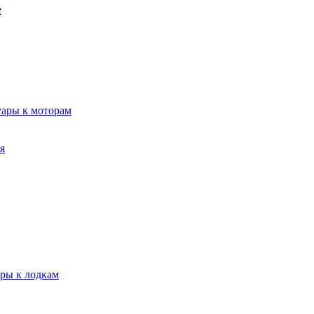
е
уары к моторам
я
ары к лодкам