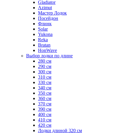
Gladiator
Azimut
Мастер Лодок
Посейдон
Флинк
Solar
Yukona
Reka
Bratan
HonWave
Выбор лодки по длине
280 см
290 см
300 см
310 см
330 см
340 см
350 см
360 см
370 см
390 см
400 см
410 см
420 см
Лодки длиной 320 см