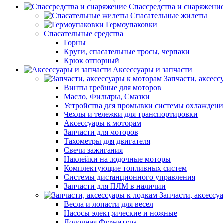
Спассредства и снаряжени
Спасательные жилеты
Гермоупаковки
Спасательные средства
Горны
Круги, спасательные тросы, черпаки
Крюк отпорный
Аксессуары и запчасти
Запчасти, аксесс
Винты гребные для моторов
Масло, Фильтры, Смазки
Устройства для промывки системы охлаждени
Чехлы и тележки для транспортировки
Аксессуары к моторам
Запчасти для моторов
Тахометры для двигателя
Свечи зажигания
Наклейки на лодочные моторы
Комплектующие топливных систем
Системы дистанционного управления
Запчасти для ПЛМ в наличии
Запчасти, аксессу
Весла и лопасти для весел
Насосы электрические и ножные
Лодочная Фурнитура