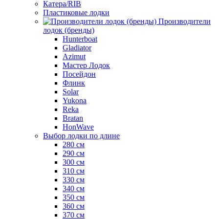
Катера/RIB
Пластиковые лодки
Производители
лодок (бренды)
Hunterboat
Gladiator
Azimut
Мастер Лодок
Посейдон
Флинк
Solar
Yukona
Reka
Bratan
HonWave
Выбор лодки по длине
280 см
290 см
300 см
310 см
330 см
340 см
350 см
360 см
370 см