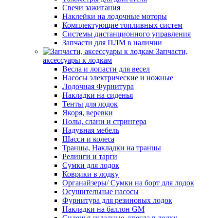
Свечи зажигания
Наклейки на лодочные моторы
Комплектующие топливных систем
Системы дистанционного управления
Запчасти для ПЛМ в наличии
Запчасти,
аксессуары к лодкам
Весла и лопасти для весел
Насосы электрические и ножные
Лодочная Фурнитура
Накладки на сиденья
Тенты для лодок
Якоря, веревки
Полы, слани и стрингера
Надувная мебель
Шасси и колеса
Транцы, Накладки на транцы
Релинги и тарги
Сумки для лодок
Коврики в лодку
Органайзеры/ Сумки на борт для лодок
Осушительные насосы
Фурнитура для резиновых лодок
Накладки на баллон GM
Сиденья складные, кресла в лодку