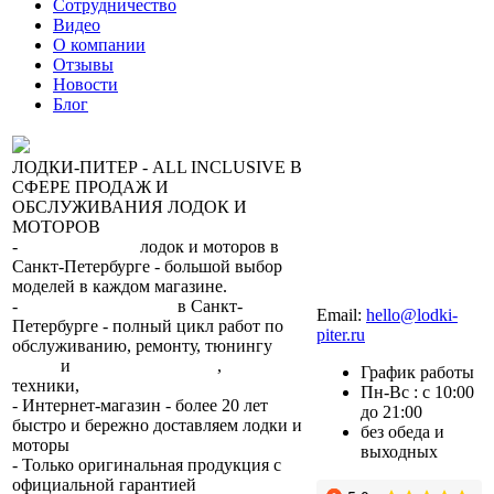
Сотрудничество
Видео
О компании
Отзывы
Новости
Блог
ЛОДКИ-ПИТЕР - ALL INCLUSIVE В
СФЕРЕ ПРОДАЖ И
ОБСЛУЖИВАНИЯ ЛОДОК И
МОТОРОВ
-
сеть магазинов
лодок и моторов в
Санкт-Петербурге - большой выбор
моделей в каждом магазине.
+7 (812) 317-22-93
-
2 сервисных центра
в Санкт-
Email:
hello@lodki-
Петербурге - полный цикл работ по
piter.ru
обслуживанию, ремонту, тюнингу
лодок
и
лодочных моторов
,
прокат
График работы
техники,
trade-in.
Пн-Вс : с 10:00
- Интернет-магазин - более 20 лет
до 21:00
быстро и бережно доставляем лодки и
без обеда и
моторы
по всей России.
выходных
- Только оригинальная продукция с
официальной гарантией
от