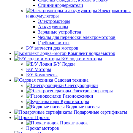
Спиннингодержатели
Электромоторы
и аккумуляторы
Электромоторы
Аккумуляторы
Зарядные устройства
Чехлы для переноски электромоторов
Гребные винты
Б/У запчасти для моторов
Комплект лодка+мотор
Б/У лодки и моторы
Б/У Лодки
Б/У Моторы
Б/У Комплекты
Садовая техника
Снегоуборщики
Электрогенераторы
Газонокосилки
Культиваторы
Водяные насосы
Подарочные сертификаты
Прокат
Прокат лодок
Прокат моторов