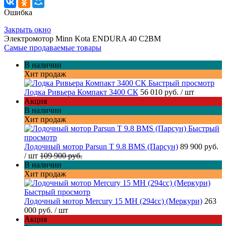
Ошибка
Закрыть окно
Электромотор Minn Kota ENDURA 40 C2BM
Самые продаваемые товары
В наличии
Хит продаж
Быстрый просмотр
Лодка Ривьера Компакт 3400 СК
56 010 руб.
/ шт
Акция
В наличии
Хит продаж
Быстрый
просмотр
Лодочный мотор Parsun T 9.8 BMS (Парсун)
89 900 руб.
/ шт
109 900 руб.
В наличии
Хит продаж
Быстрый просмотр
Лодочный мотор Mercury 15 MH (294cc) (Меркури)
263
000 руб.
/ шт
Акция