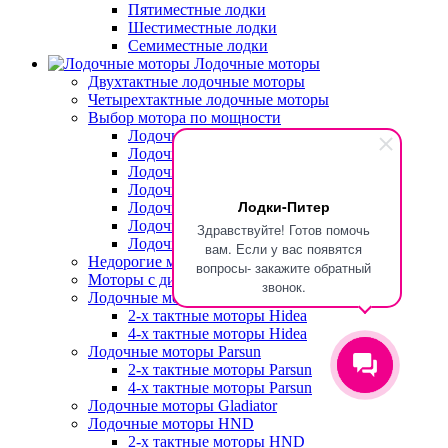
Пятиместные лодки
Шестиместные лодки
Семиместные лодки
Лодочные моторы
Двухтактные лодочные моторы
Четырехтактные лодочные моторы
Выбор мотора по мощности
Лодочные моторы 9.9 л.с.
Лодочные моторы 9.8 л.с.
Лодочные моторы 6 л.с.
Лодочные моторы 5 л.с.
Лодки-Питер
Лодочные моторы 4 л.с.
Лодочные моторы 3-3,5 л.с.
Здравствуйте! Готов помочь
Лодочные моторы 2-2,5 л.с.
вам. Если у вас появятся
Недорогие моторы
вопросы- закажите обратный
Моторы с дистанционным управлением
звонок.
Лодочные моторы Hidea
2-х тактные моторы Hidea
4-х тактные моторы Hidea
Лодочные моторы Parsun
2-х тактные моторы Parsun
4-х тактные моторы Parsun
Лодочные моторы Gladiator
Лодочные моторы HND
2-х тактные моторы HND