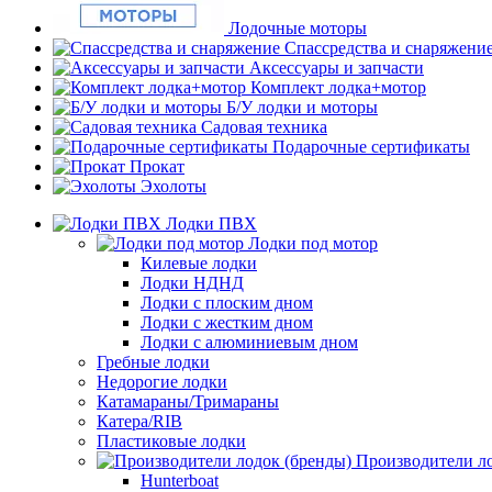
Лодочные моторы
Спассредства и снаряжени
Аксессуары и запчасти
Комплект лодка+мотор
Б/У лодки и моторы
Садовая техника
Подарочные сертификаты
Прокат
Эхолоты
Лодки ПВХ
Лодки под мотор
Килевые лодки
Лодки НДНД
Лодки с плоским дном
Лодки с жестким дном
Лодки с алюминиевым дном
Гребные лодки
Недорогие лодки
Катамараны/Тримараны
Катера/RIB
Пластиковые лодки
Производители ло
Hunterboat