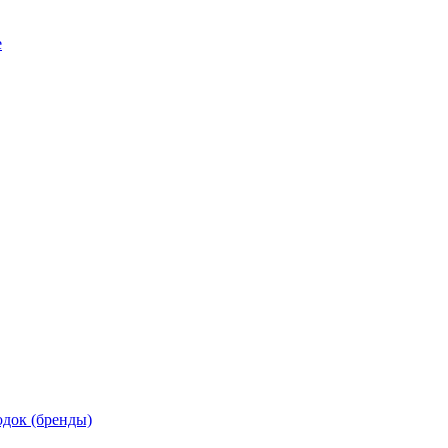
е
док (бренды)