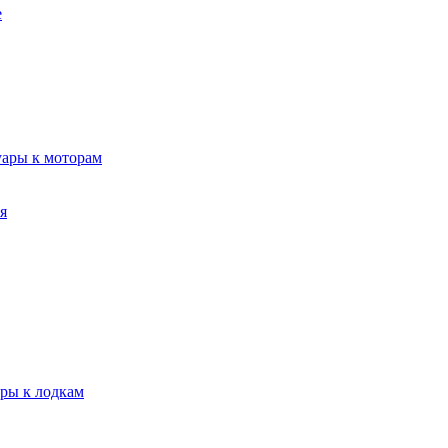
е
уары к моторам
я
ары к лодкам