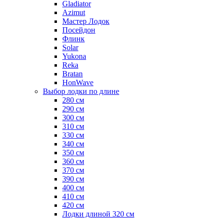
Gladiator
Azimut
Мастер Лодок
Посейдон
Флинк
Solar
Yukona
Reka
Bratan
HonWave
Выбор лодки по длине
280 см
290 см
300 см
310 см
330 см
340 см
350 см
360 см
370 см
390 см
400 см
410 см
420 см
Лодки длиной 320 см