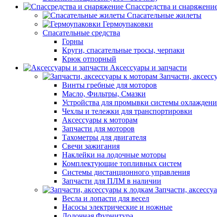
Спассредства и снаряжени
Спасательные жилеты
Гермоупаковки
Спасательные средства
Горны
Круги, спасательные тросы, черпаки
Крюк отпорный
Аксессуары и запчасти
Запчасти, аксесс
Винты гребные для моторов
Масло, Фильтры, Смазки
Устройства для промывки системы охлаждени
Чехлы и тележки для транспортировки
Аксессуары к моторам
Запчасти для моторов
Тахометры для двигателя
Свечи зажигания
Наклейки на лодочные моторы
Комплектующие топливных систем
Системы дистанционного управления
Запчасти для ПЛМ в наличии
Запчасти, аксессу
Весла и лопасти для весел
Насосы электрические и ножные
Лодочная Фурнитура