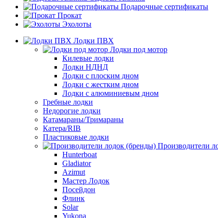
Подарочные сертификаты
Прокат
Эхолоты
Лодки ПВХ
Лодки под мотор
Килевые лодки
Лодки НДНД
Лодки с плоским дном
Лодки с жестким дном
Лодки с алюминиевым дном
Гребные лодки
Недорогие лодки
Катамараны/Тримараны
Катера/RIB
Пластиковые лодки
Производители ло
Hunterboat
Gladiator
Azimut
Мастер Лодок
Посейдон
Флинк
Solar
Yukona