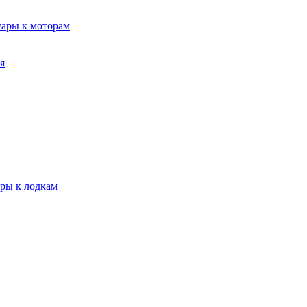
уары к моторам
я
ары к лодкам