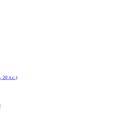
20 л.с.)
е