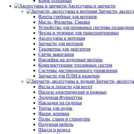
Крюк отпорный
Аксессуары и запчасти
Запчасти, аксесс
Винты гребные для моторов
Масло, Фильтры, Смазки
Устройства для промывки системы охлаждени
Чехлы и тележки для транспортировки
Аксессуары к моторам
Запчасти для моторов
Тахометры для двигателя
Свечи зажигания
Наклейки на лодочные моторы
Комплектующие топливных систем
Системы дистанционного управления
Запчасти для ПЛМ в наличии
Запчасти, аксессу
Весла и лопасти для весел
Насосы электрические и ножные
Лодочная Фурнитура
Накладки на сиденья
Тенты для лодок
Якоря, веревки
Полы, слани и стрингера
Надувная мебель
Шасси и колеса