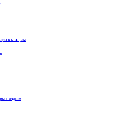
е
уары к моторам
я
ары к лодкам