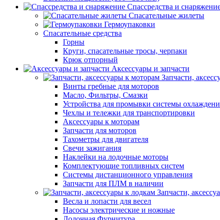
Спассредства и снаряжени
Спасательные жилеты
Гермоупаковки
Спасательные средства
Горны
Круги, спасательные тросы, черпаки
Крюк отпорный
Аксессуары и запчасти
Запчасти, аксесс
Винты гребные для моторов
Масло, Фильтры, Смазки
Устройства для промывки системы охлаждени
Чехлы и тележки для транспортировки
Аксессуары к моторам
Запчасти для моторов
Тахометры для двигателя
Свечи зажигания
Наклейки на лодочные моторы
Комплектующие топливных систем
Системы дистанционного управления
Запчасти для ПЛМ в наличии
Запчасти, аксессу
Весла и лопасти для весел
Насосы электрические и ножные
Лодочная Фурнитура