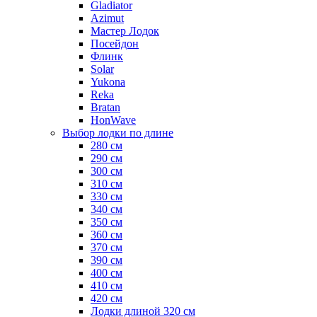
Gladiator
Azimut
Мастер Лодок
Посейдон
Флинк
Solar
Yukona
Reka
Bratan
HonWave
Выбор лодки по длине
280 см
290 см
300 см
310 см
330 см
340 см
350 см
360 см
370 см
390 см
400 см
410 см
420 см
Лодки длиной 320 см