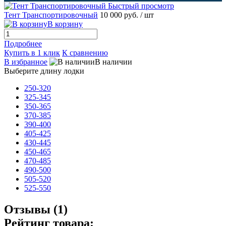
Быстрый просмотр
Тент Транспортировочный
10 000 руб.
/ шт
В корзину
Подробнее
Купить в 1 клик
К сравнению
В избранное
В наличии
Выберите длину лодки
250-320
325-345
350-365
370-385
390-400
405-425
430-445
450-465
470-485
490-500
505-520
525-550
Отзывы (1)
Рейтинг товара: