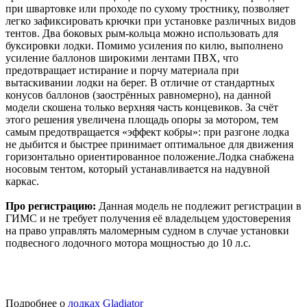
при швартовке или проходе по сухому тростнику, позволяет
легко зафиксировать крючки при установке различных видов
тентов. Два боковых рым-кольца можно использовать для
буксировки лодки. Помимо усиления по килю, выполнено
усиление баллонов широкими лентами ПВХ, что
предотвращает истирание и порчу материала при
вытаскивании лодки на берег. В отличие от стандартных
конусов баллонов (заострённых равномерно), на данной
модели скошена только верхняя часть концевиков. За счёт
этого решения увеличена площадь опоры за мотором, тем
самым предотвращается «эффект кобры»: при разгоне лодка
не дыбится и быстрее принимает оптимальное для движения
горизонтально ориентированное положение.Лодка снабжена
носовым тентом, который устанавливается на надувной
каркас.
Про регистрацию:
Данная модель не подлежит регистрации в
ГИМС и не требует получения её владельцем удостоверения
на право управлять маломерным судном в случае установки
подвесного лодочного мотора мощностью до 10 л.с.
Подробнее о
лодках Gladiator