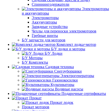
Спиннингодержатели
Электромоторы
и аккумуляторы
Электромоторы
Аккумуляторы
Зарядные устройства
Чехлы для переноски электромоторов
Гребные винты
Б/У запчасти для моторов
Комплект лодка+мотор
Б/У лодки и моторы
Б/У Лодки
Б/У Моторы
Б/У Комплекты
Садовая техника
Снегоуборщики
Электрогенераторы
Газонокосилки
Культиваторы
Водяные насосы
Подарочные сертификаты
Прокат
Прокат лодок
Прокат моторов