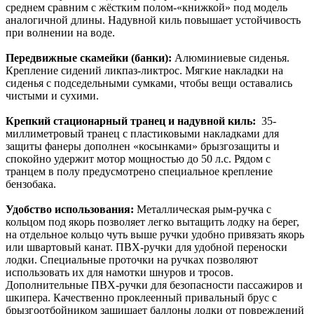
среднем сравним с жёстким полом-«книжкой» под модель
аналогичной длины. Надувной киль повышает устойчивость
при волнении на воде.
Передвижные скамейки (банки):
Алюминиевые сиденья.
Крепление сидений ликпаз-ликтрос. Мягкие накладки на
сиденья с подседельными сумками, чтобы вещи оставались
чистыми и сухими.
Крепкий стационарный транец и надувной киль:
35-
миллиметровый транец с пластиковыми накладками для
защиты фанеры дополнен «косынками» брызгозащиты и
спокойно удержит мотор мощностью до 50 л.с. Рядом с
транцем в полу предусмотрено специальное крепление
бензобака.
Удобство использования:
Металлическая рым-ручка с
кольцом под якорь позволяет легко вытащить лодку на берег,
на отдельное кольцо чуть выше ручки удобно привязать якорь
или швартовый канат. ПВХ-ручки для удобной переноски
лодки. Специальные проточки на ручках позволяют
использовать их для намотки шнуров и тросов.
Дополнительные ПВХ-ручки для безопасности пассажиров и
шкипера. Качественно проклеенный привальный брус с
брызгоотбойником защищает баллоны лодки от повреждений