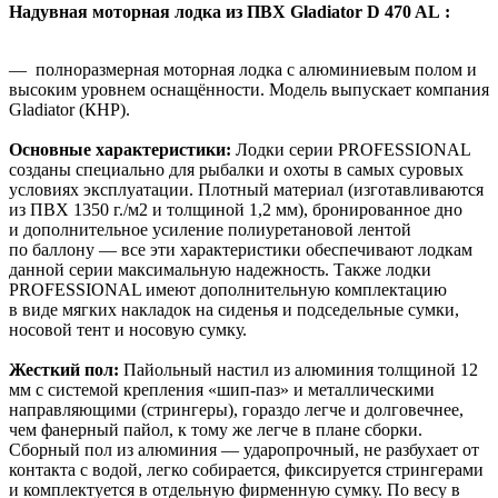
Надувная моторная лодка из ПВХ Gladiator D 470 AL :
— полноразмерная моторная лодка с алюминиевым полом и
высоким уровнем оснащённости. Модель выпускает компания
Gladiator (КНР).
Основные характеристики:
Лодки серии PROFESSIONAL
созданы специально для рыбалки и охоты в самых суровых
условиях эксплуатации. Плотный материал (изготавливаются
из ПВХ 1350 г./м2 и толщиной 1,2 мм), бронированное дно
и дополнительное усиление полиуретановой лентой
по баллону — все эти характеристики обеспечивают лодкам
данной серии максимальную надежность. Также лодки
PROFESSIONAL имеют дополнительную комплектацию
в виде мягких накладок на сиденья и подседельные сумки,
носовой тент и носовую сумку.
Жесткий пол:
Пайольный настил из алюминия толщиной 12
мм с системой крепления «шип-паз» и металлическими
направляющими (стрингеры), гораздо легче и долговечнее,
чем фанерный пайол, к тому же легче в плане сборки.
Сборный пол из алюминия — ударопрочный, не разбухает от
контакта с водой, легко собирается, фиксируется стрингерами
и комплектуется в отдельную фирменную сумку. По весу в