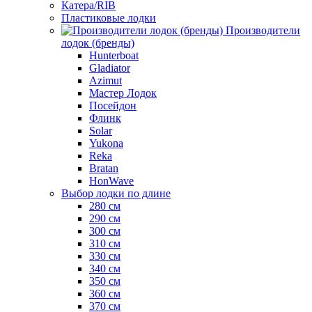
Катера/RIB
Пластиковые лодки
Производители
лодок (бренды)
Hunterboat
Gladiator
Azimut
Мастер Лодок
Посейдон
Флинк
Solar
Yukona
Reka
Bratan
HonWave
Выбор лодки по длине
280 см
290 см
300 см
310 см
330 см
340 см
350 см
360 см
370 см