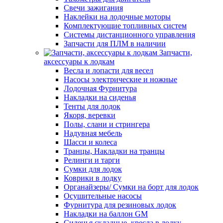
Свечи зажигания
Наклейки на лодочные моторы
Комплектующие топливных систем
Системы дистанционного управления
Запчасти для ПЛМ в наличии
Запчасти,
аксессуары к лодкам
Весла и лопасти для весел
Насосы электрические и ножные
Лодочная Фурнитура
Накладки на сиденья
Тенты для лодок
Якоря, веревки
Полы, слани и стрингера
Надувная мебель
Шасси и колеса
Транцы, Накладки на транцы
Релинги и тарги
Сумки для лодок
Коврики в лодку
Органайзеры/ Сумки на борт для лодок
Осушительные насосы
Фурнитура для резиновых лодок
Накладки на баллон GM
Сиденья складные, кресла в лодку