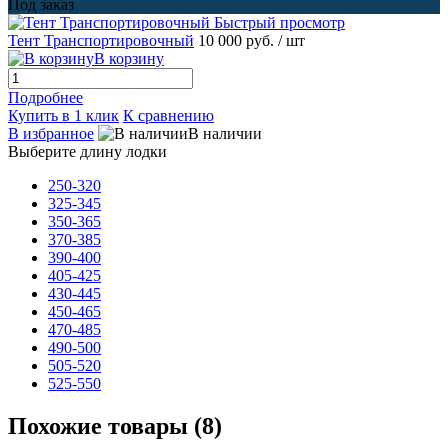
Под заказ
Быстрый просмотр
Тент Транспортировочный
10 000 руб.
/ шт
В корзину
Подробнее
Купить в 1 клик
К сравнению
В избранное
В наличии
Выберите длину лодки
250-320
325-345
350-365
370-385
390-400
405-425
430-445
450-465
470-485
490-500
505-520
525-550
Похожие товары (8)