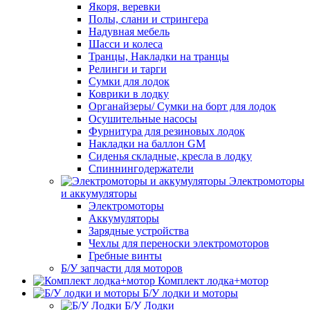
Якоря, веревки
Полы, слани и стрингера
Надувная мебель
Шасси и колеса
Транцы, Накладки на транцы
Релинги и тарги
Сумки для лодок
Коврики в лодку
Органайзеры/ Сумки на борт для лодок
Осушительные насосы
Фурнитура для резиновых лодок
Накладки на баллон GM
Сиденья складные, кресла в лодку
Спиннингодержатели
Электромоторы
и аккумуляторы
Электромоторы
Аккумуляторы
Зарядные устройства
Чехлы для переноски электромоторов
Гребные винты
Б/У запчасти для моторов
Комплект лодка+мотор
Б/У лодки и моторы
Б/У Лодки