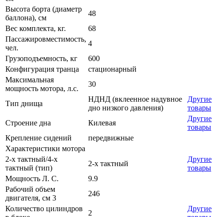
Высота борта (диаметр
48
баллона), см
Вес комплекта, кг.
68
Пассажировместимость,
4
чел.
Грузоподъемность, кг
600
Конфигурация транца
стационарный
Максимальная
30
мощность мотора, л.с.
НДНД (вклеенное надувное
Другие
Тип днища
дно низкого давления)
товары
Другие
Строение дна
Килевая
товары
Крепление сидений
передвижные
Характеристики мотора
2-х тактный/4-х
Другие
2-х тактный
тактный (тип)
товары
Мощность Л. С.
9.9
Рабочий объем
246
двигателя, см 3
Количество цилиндров
Другие
2