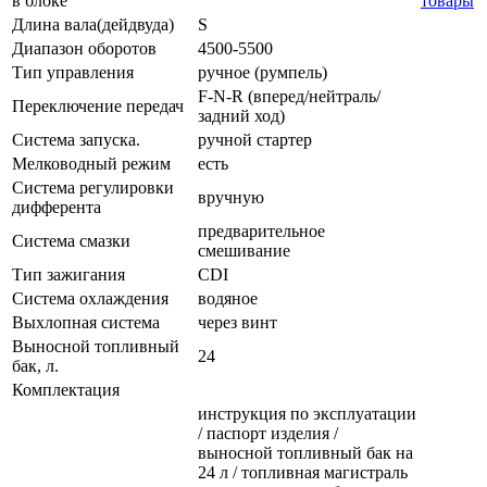
в блоке
товары
Длина вала(дейдвуда)
S
Диапазон оборотов
4500-5500
Тип управления
ручное (румпель)
F-N-R (вперед/нейтраль/
Переключение передач
задний ход)
Система запуска.
ручной стартер
Мелководный режим
есть
Система регулировки
вручную
дифферента
предварительное
Система смазки
смешивание
Тип зажигания
CDI
Система охлаждения
водяное
Выхлопная система
через винт
Выносной топливный
24
бак, л.
Комплектация
инструкция по эксплуатации
/ паспорт изделия /
выносной топливный бак на
24 л / топливная магистраль