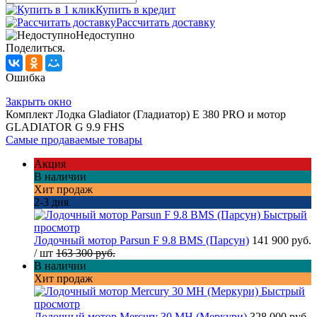
Купить в кредит
Рассчитать доставку
Недоступно
Поделиться.
Ошибка
Закрыть окно
Комплект Лодка Gladiator (Гладиатор) E 380 PRO и мотор
GLADIATOR G 9.9 FHS
Самые продаваемые товары
Акция
В наличии
Хит продаж
2-3 дня
Быстрый
просмотр
Лодочный мотор Parsun F 9.8 BMS (Парсун)
141 900 руб.
/ шт
163 300 руб.
В наличии
Хит продаж
Быстрый
просмотр
Лодочный мотор Mercury 30 MH (Меркури)
328 000 руб.