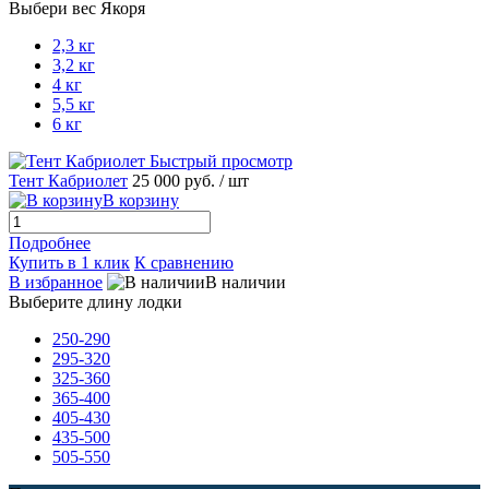
Выбери вес Якоря
2,3 кг
3,2 кг
4 кг
5,5 кг
6 кг
Быстрый просмотр
Тент Кабриолет
25 000 руб.
/ шт
В корзину
Подробнее
Купить в 1 клик
К сравнению
В избранное
В наличии
Выберите длину лодки
250-290
295-320
325-360
365-400
405-430
435-500
505-550