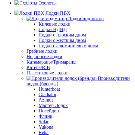
Эхолоты
Лодки ПВХ
Лодки под мотор
Килевые лодки
Лодки НДНД
Лодки с плоским дном
Лодки с жестким дном
Лодки с алюминиевым дном
Гребные лодки
Недорогие лодки
Катамараны/Тримараны
Катера/RIB
Пластиковые лодки
Производители
лодок (бренды)
Hunterboat
Gladiator
Azimut
Мастер Лодок
Посейдон
Флинк
Solar
Yukona
Reka