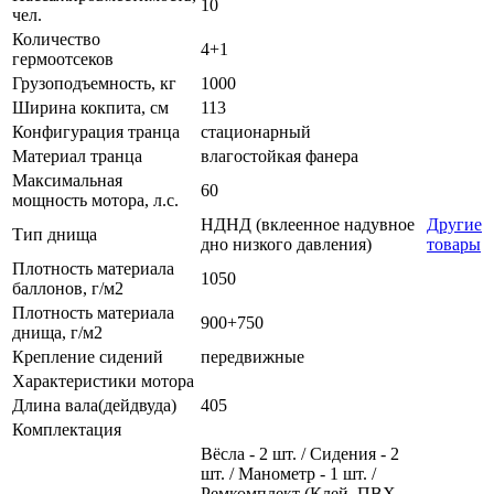
10
чел.
Количество
4+1
гермоотсеков
Грузоподъемность, кг
1000
Ширина кокпита, см
113
Конфигурация транца
стационарный
Материал транца
влагостойкая фанера
Максимальная
60
мощность мотора, л.с.
НДНД (вклеенное надувное
Другие
Тип днища
дно низкого давления)
товары
Плотность материала
1050
баллонов, г/м2
Плотность материала
900+750
днища, г/м2
Крепление сидений
передвижные
Характеристики мотора
Длина вала(дейдвуда)
405
Комплектация
Вёсла - 2 шт. / Сидения - 2
шт. / Манометр - 1 шт. /
Ремкомплект (Клей, ПВХ-