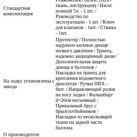
ткань, инструкция) / Насос
Стандартная
ножной 5л. - 1 шт. /
комплектация
Руководство по
эксплуатации - 1 шт. / Ключ
для клапанов - 1шт. / Стяжка
- 1шт.
Протектор / Полностью
надувное килевое днище
низкого давления / Транец,
надежно защищённый дном /
Дополнительная защита
днища и баллонов /
Накладка на транец для
крепления водометного
На лодку установлены с
двигателя / Ручки ПВХ -
завода
8шт. / Направляющий ролик
на носу лодки / Фальшборт
d=20см несъемный /
Привальный брус с
брызгоотбойником /
Накладки из нескользящей
ткани на задней части
баллона
О производителе