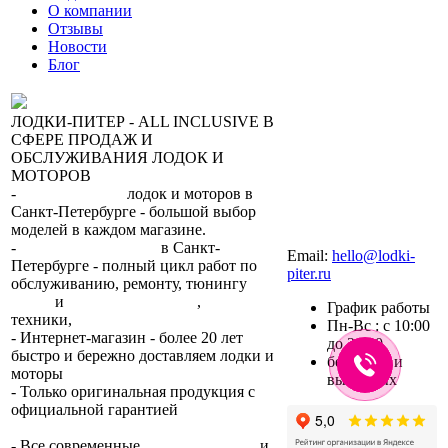
О компании
Отзывы
Новости
Блог
ЛОДКИ-ПИТЕР - ALL INCLUSIVE В
СФЕРЕ ПРОДАЖ И
ОБСЛУЖИВАНИЯ ЛОДОК И
МОТОРОВ
-
сеть магазинов
лодок и моторов в
Санкт-Петербурге - большой выбор
моделей в каждом магазине.
+7 (812) 317-22-93
-
2 сервисных центра
в Санкт-
Email:
hello@lodki-
Петербурге - полный цикл работ по
piter.ru
обслуживанию, ремонту, тюнингу
лодок
и
лодочных моторов
,
прокат
График работы
техники,
trade-in.
Пн-Вс : с 10:00
- Интернет-магазин - более 20 лет
до 21:00
быстро и бережно доставляем лодки и
без обеда и
моторы
по всей России.
выходных
- Только оригинальная продукция с
официальной гарантией
от
производителя.
- Все современные
способы оплаты
и