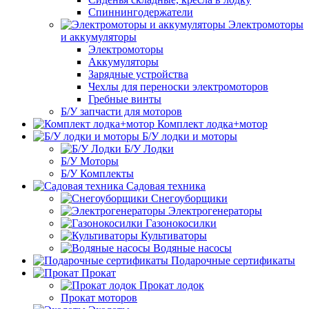
Спиннингодержатели
Электромоторы
и аккумуляторы
Электромоторы
Аккумуляторы
Зарядные устройства
Чехлы для переноски электромоторов
Гребные винты
Б/У запчасти для моторов
Комплект лодка+мотор
Б/У лодки и моторы
Б/У Лодки
Б/У Моторы
Б/У Комплекты
Садовая техника
Снегоуборщики
Электрогенераторы
Газонокосилки
Культиваторы
Водяные насосы
Подарочные сертификаты
Прокат
Прокат лодок
Прокат моторов