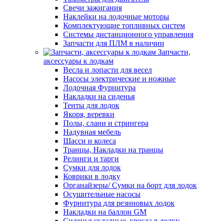
Свечи зажигания
Наклейки на лодочные моторы
Комплектующие топливных систем
Системы дистанционного управления
Запчасти для ПЛМ в наличии
Запчасти,
аксессуары к лодкам
Весла и лопасти для весел
Насосы электрические и ножные
Лодочная Фурнитура
Накладки на сиденья
Тенты для лодок
Якоря, веревки
Полы, слани и стрингера
Надувная мебель
Шасси и колеса
Транцы, Накладки на транцы
Релинги и тарги
Сумки для лодок
Коврики в лодку
Органайзеры/ Сумки на борт для лодок
Осушительные насосы
Фурнитура для резиновых лодок
Накладки на баллон GM
Сиденья складные, кресла в лодку