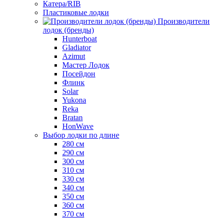
Катера/RIB
Пластиковые лодки
Производители
лодок (бренды)
Hunterboat
Gladiator
Azimut
Мастер Лодок
Посейдон
Флинк
Solar
Yukona
Reka
Bratan
HonWave
Выбор лодки по длине
280 см
290 см
300 см
310 см
330 см
340 см
350 см
360 см
370 см