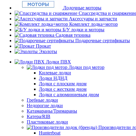
Лодочные моторы
Спассредства и снаряжени
Аксессуары и запчасти
Комплект лодка+мотор
Б/У лодки и моторы
Садовая техника
Подарочные сертификаты
Прокат
Эхолоты
Лодки ПВХ
Лодки под мотор
Килевые лодки
Лодки НДНД
Лодки с плоским дном
Лодки с жестким дном
Лодки с алюминиевым дном
Гребные лодки
Недорогие лодки
Катамараны/Тримараны
Катера/RIB
Пластиковые лодки
Производители ло
Hunterboat