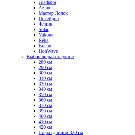
Gladiator
Azimut
Мастер Лодок
Посейдон
Флинк
Solar
Yukona
Reka
Bratan
HonWave
Выбор лодки по длине
280 см
290 см
300 см
310 см
330 см
340 см
350 см
360 см
370 см
390 см
400 см
410 см
420 см
Лодки длиной 320 см