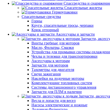
Спассредства и снаряжени
Спасательные жилеты
Гермоупаковки
Спасательные средства
Горны
Круги, спасательные тросы, черпаки
Крюк отпорный
Аксессуары и запчасти
Запчасти, аксесс
Винты гребные для моторов
Масло, Фильтры, Смазки
Устройства для промывки системы охлаждени
Чехлы и тележки для транспортировки
Аксессуары к моторам
Запчасти для моторов
Тахометры для двигателя
Свечи зажигания
Наклейки на лодочные моторы
Комплектующие топливных систем
Системы дистанционного управления
Запчасти для ПЛМ в наличии
Запчасти, аксессу
Весла и лопасти для весел
Насосы электрические и ножные
Лодочная Фурнитура