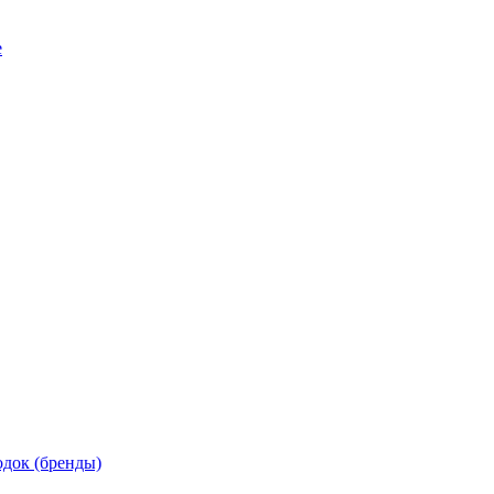
е
док (бренды)