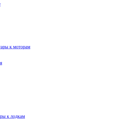
е
уары к моторам
я
ары к лодкам