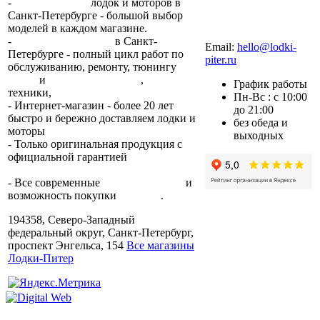
-
сеть магазинов
лодок и моторов в
Санкт-Петербурге - большой выбор
моделей в каждом магазине.
+7 (812) 317-22-93
-
2 сервисных центра
в Санкт-
Email:
hello@lodki-
Петербурге - полный цикл работ по
piter.ru
обслуживанию, ремонту, тюнингу
лодок
и
лодочных моторов
,
прокат
График работы
техники,
trade-in.
Пн-Вс : с 10:00
- Интернет-магазин - более 20 лет
до 21:00
быстро и бережно доставляем лодки и
без обеда и
моторы
по всей России.
выходных
- Только оригинальная продукция с
официальной гарантией
от
производителя.
- Все современные
способы оплаты
и
возможность покупки
в кредит
.
194358, Северо-Западный
федеральный округ, Санкт-Петербург,
проспект Энгельса, 154
Все магазины
Лодки-Питер