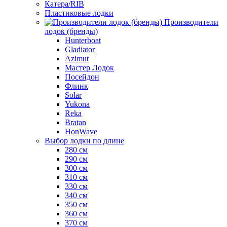
Катера/RIB
Пластиковые лодки
Производители
лодок (бренды)
Hunterboat
Gladiator
Azimut
Мастер Лодок
Посейдон
Флинк
Solar
Yukona
Reka
Bratan
HonWave
Выбор лодки по длине
280 см
290 см
300 см
310 см
330 см
340 см
350 см
360 см
370 см