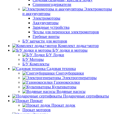
Спиннингодержатели
Электромоторы
и аккумуляторы
Электромоторы
Аккумуляторы
Зарядные устройства
Чехлы для переноски электромоторов
Гребные винты
Б/У запчасти для моторов
Комплект лодка+мотор
Б/У лодки и моторы
Б/У Лодки
Б/У Моторы
Б/У Комплекты
Садовая техника
Снегоуборщики
Электрогенераторы
Газонокосилки
Культиваторы
Водяные насосы
Подарочные сертификаты
Прокат
Прокат лодок
Прокат моторов