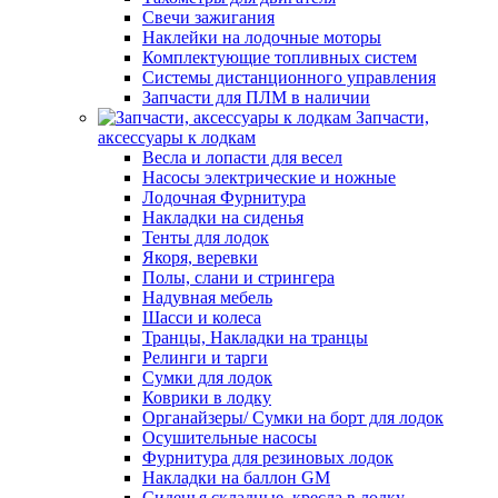
Свечи зажигания
Наклейки на лодочные моторы
Комплектующие топливных систем
Системы дистанционного управления
Запчасти для ПЛМ в наличии
Запчасти,
аксессуары к лодкам
Весла и лопасти для весел
Насосы электрические и ножные
Лодочная Фурнитура
Накладки на сиденья
Тенты для лодок
Якоря, веревки
Полы, слани и стрингера
Надувная мебель
Шасси и колеса
Транцы, Накладки на транцы
Релинги и тарги
Сумки для лодок
Коврики в лодку
Органайзеры/ Сумки на борт для лодок
Осушительные насосы
Фурнитура для резиновых лодок
Накладки на баллон GM
Сиденья складные, кресла в лодку