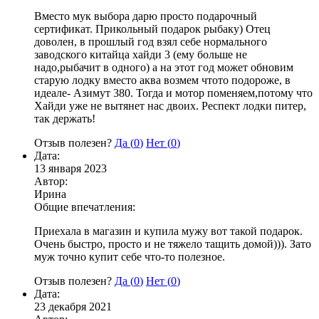
Вместо мук выбора дарю просто подарочный
сертификат. Прикольный подарок рыбаку) Отец
доволен, в прошлый год взял себе нормального
заводского китайца хайди 3 (ему больше не
надо,рыбачит в одного) а на этот год может обновим
старую лодку вместо аква возмем чтото подороже, в
идеале- Азимут 380. Тогда и мотор поменяем,потому что
Хайди уже не вытянет нас двоих. Респект лодки питер,
так держать!
Отзыв полезен?
Да (
0
)
Нет (
0
)
Дата:
13 января 2023
Автор:
Ирина
Общие впечатления:
Приехала в магазин и купила мужу вот такой подарок.
Очень быстро, просто и не тяжело тащить домой))). Зато
муж точно купит себе что-то полезное.
Отзыв полезен?
Да (
0
)
Нет (
0
)
Дата:
23 декабря 2021