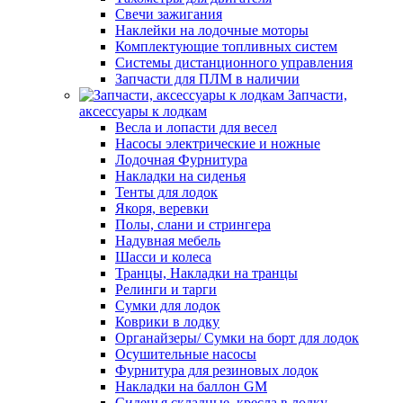
Свечи зажигания
Наклейки на лодочные моторы
Комплектующие топливных систем
Системы дистанционного управления
Запчасти для ПЛМ в наличии
Запчасти,
аксессуары к лодкам
Весла и лопасти для весел
Насосы электрические и ножные
Лодочная Фурнитура
Накладки на сиденья
Тенты для лодок
Якоря, веревки
Полы, слани и стрингера
Надувная мебель
Шасси и колеса
Транцы, Накладки на транцы
Релинги и тарги
Сумки для лодок
Коврики в лодку
Органайзеры/ Сумки на борт для лодок
Осушительные насосы
Фурнитура для резиновых лодок
Накладки на баллон GM
Сиденья складные, кресла в лодку