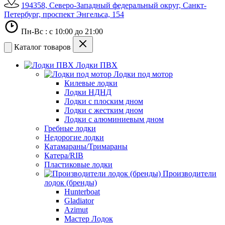
194358, Северо-Западный федеральный округ, Санкт-
Петербург, проспект Энгельса, 154
Пн-Вс : с 10:00 до 21:00
Каталог товаров
Лодки ПВХ
Лодки под мотор
Килевые лодки
Лодки НДНД
Лодки с плоским дном
Лодки с жестким дном
Лодки с алюминиевым дном
Гребные лодки
Недорогие лодки
Катамараны/Тримараны
Катера/RIB
Пластиковые лодки
Производители
лодок (бренды)
Hunterboat
Gladiator
Azimut
Мастер Лодок