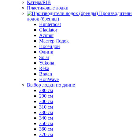
Катера/RIB
Пластиковые лодки
Производители
лодок (бренды)
Hunterboat
Gladiator
Azimut
Мастер Лодок
Посейдон
Флинк
Solar
Yukona
Reka
Bratan
HonWave
Выбор лодки по длине
280 см
290 см
300 см
310 см
330 см
340 см
350 см
360 см
370 см