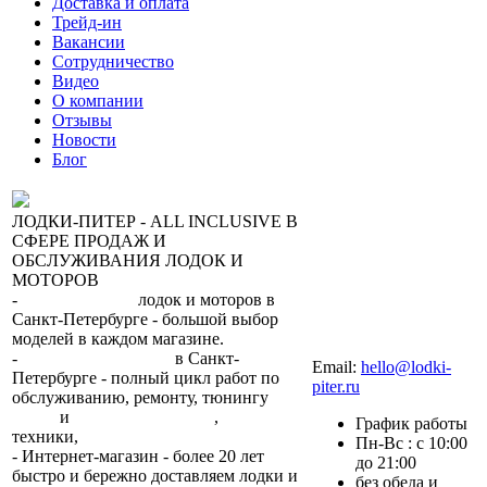
Доставка и оплата
Трейд-ин
Вакансии
Сотрудничество
Видео
О компании
Отзывы
Новости
Блог
ЛОДКИ-ПИТЕР - ALL INCLUSIVE В
СФЕРЕ ПРОДАЖ И
ОБСЛУЖИВАНИЯ ЛОДОК И
МОТОРОВ
-
сеть магазинов
лодок и моторов в
Санкт-Петербурге - большой выбор
моделей в каждом магазине.
+7 (812) 317-22-93
-
2 сервисных центра
в Санкт-
Email:
hello@lodki-
Петербурге - полный цикл работ по
piter.ru
обслуживанию, ремонту, тюнингу
лодок
и
лодочных моторов
,
прокат
График работы
техники,
trade-in.
Пн-Вс : с 10:00
- Интернет-магазин - более 20 лет
до 21:00
быстро и бережно доставляем лодки и
без обеда и