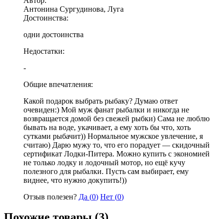
Автор:
Антонина Сургудинова, Луга
Достоинства:
одни достоинства
Недостатки:
-
Общие впечатления:
Какой подарок выбрать рыбаку? Думаю ответ
очевиден:) Мой муж фанат рыбалки и никогда не
возвращается домой без свежей рыбки) Сама не люблю
бывать на воде, укачивает, а ему хоть бы что, хоть
сутками рыбачит)) Нормальное мужское увлечение, я
считаю) Дарю мужу то, что его порадует — скидочный
сертификат Лодки-Питера. Можно купить с экономией
не только лодку и лодочный мотор, но ещё кучу
полезного для рыбалки. Пусть сам выбирает, ему
виднее, что нужно докупить!))
Отзыв полезен?
Да (
0
)
Нет (
0
)
Похожие товары (3)