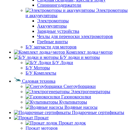
Спиннингодержатели
Электромоторы
и аккумуляторы
Электромоторы
Аккумуляторы
Зарядные устройства
Чехлы для переноски электромоторов
Гребные винты
Б/У запчасти для моторов
Комплект лодка+мотор
Б/У лодки и моторы
Б/У Лодки
Б/У Моторы
Б/У Комплекты
Садовая техника
Снегоуборщики
Электрогенераторы
Газонокосилки
Культиваторы
Водяные насосы
Подарочные сертификаты
Прокат
Прокат лодок
Прокат моторов