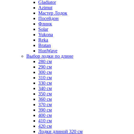
Gladiator
Azimut
Мастер Лодок
Посейдон
Флинк
Solar
Yukona
Reka
Bratan
HonWave
Выбор лодки по длине
280 см
290 см
300 см
310 см
330 см
340 см
350 см
360 см
370 см
390 см
400 см
410 см
420 см
Лодки длиной 320 см