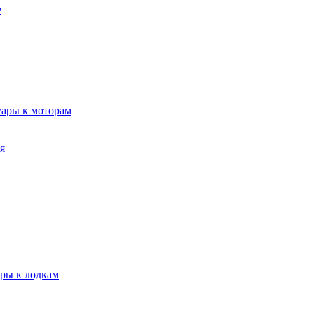
е
уары к моторам
я
ары к лодкам