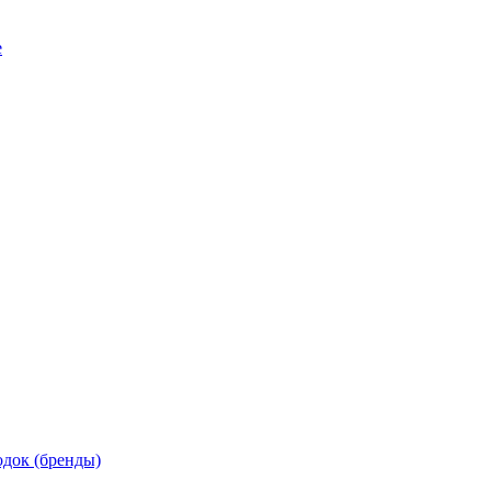
е
док (бренды)