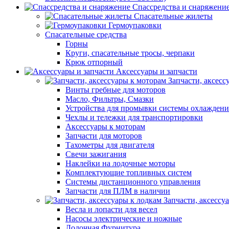
Спассредства и снаряжени
Спасательные жилеты
Гермоупаковки
Спасательные средства
Горны
Круги, спасательные тросы, черпаки
Крюк отпорный
Аксессуары и запчасти
Запчасти, аксесс
Винты гребные для моторов
Масло, Фильтры, Смазки
Устройства для промывки системы охлаждени
Чехлы и тележки для транспортировки
Аксессуары к моторам
Запчасти для моторов
Тахометры для двигателя
Свечи зажигания
Наклейки на лодочные моторы
Комплектующие топливных систем
Системы дистанционного управления
Запчасти для ПЛМ в наличии
Запчасти, аксессу
Весла и лопасти для весел
Насосы электрические и ножные
Лодочная Фурнитура