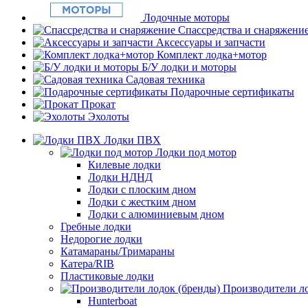
Лодочные моторы
Спассредства и снаряжени
Аксессуары и запчасти
Комплект лодка+мотор
Б/У лодки и моторы
Садовая техника
Подарочные сертификаты
Прокат
Эхолоты
Лодки ПВХ
Лодки под мотор
Килевые лодки
Лодки НДНД
Лодки с плоским дном
Лодки с жестким дном
Лодки с алюминиевым дном
Гребные лодки
Недорогие лодки
Катамараны/Тримараны
Катера/RIB
Пластиковые лодки
Производители ло
Hunterboat