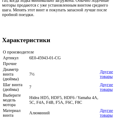
газ, когда лодка минимально загружена. Обычно лодочные
моторы продаются с уже установленным винтом среднего
шага. Менять этот винт и покупать запасной лучше после
пробной поездки.
Характеристики
О производителе
Артикул
6E0-45943-01-CG
Прочие
Диаметр
Другие
винта
7½
товары
(дюймы)
Шаг винта
Другие
7
(дюймы)
товары
Выберите
Hidea HD5, HDF5, HDF6 / Yamaha 4A,
модель
5C, F4A, F4B, F5A, F6C, F8C
мотора
Материал
Другие
Алюминий
винта
товары