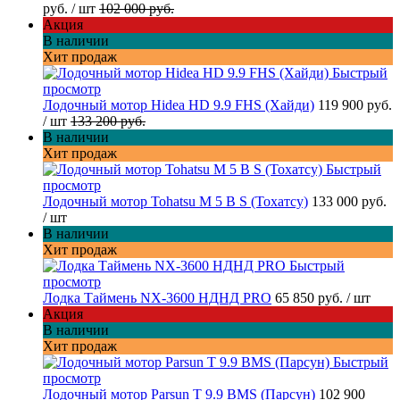
руб.
/ шт
102 000 руб.
Акция
В наличии
Хит продаж
Быстрый
просмотр
Лодочный мотор Hidea HD 9.9 FHS (Хайди)
119 900 руб.
/ шт
133 200 руб.
В наличии
Хит продаж
Быстрый
просмотр
Лодочный мотор Tohatsu M 5 B S (Тохатсу)
133 000 руб.
/ шт
В наличии
Хит продаж
Быстрый
просмотр
Лодка Таймень NX-3600 НДНД PRO
65 850 руб.
/ шт
Акция
В наличии
Хит продаж
Быстрый
просмотр
Лодочный мотор Parsun T 9.9 BMS (Парсун)
102 900