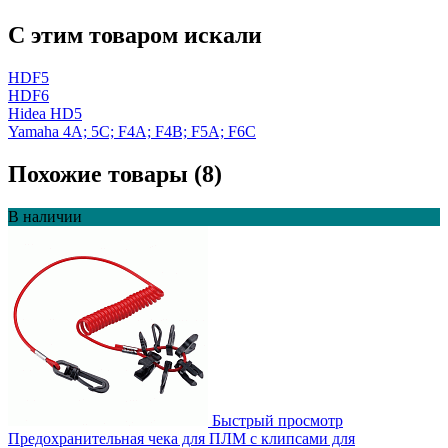
C этим товаром искали
HDF5
HDF6
Hidea HD5
Yamaha 4A; 5C; F4A; F4B; F5A; F6C
Похожие товары (8)
В наличии
Быстрый просмотр
Предохранительная чека для ПЛМ с клипсами для