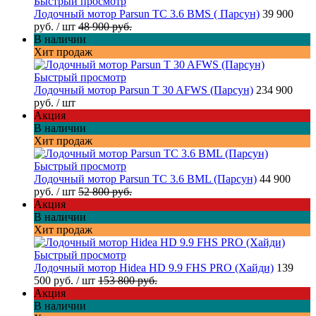
Быстрый просмотр
Лодочный мотор Parsun TC 3.6 BMS ( Парсун)
39 900
руб.
/ шт
48 900 руб.
В наличии
Хит продаж
Быстрый просмотр
Лодочный мотор Parsun T 30 AFWS (Парсун)
234 900
руб.
/ шт
Акция
В наличии
Хит продаж
Быстрый просмотр
Лодочный мотор Parsun TC 3.6 BML (Парсун)
44 900
руб.
/ шт
52 800 руб.
Акция
В наличии
Хит продаж
Быстрый просмотр
Лодочный мотор Hidea HD 9.9 FHS PRO (Хайди)
139
500 руб.
/ шт
153 800 руб.
Акция
В наличии