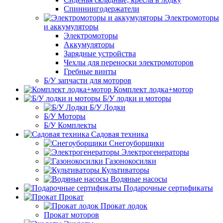
Спиннингодержатели
Электромоторы
и аккумуляторы
Электромоторы
Аккумуляторы
Зарядные устройства
Чехлы для переноски электромоторов
Гребные винты
Б/У запчасти для моторов
Комплект лодка+мотор
Б/У лодки и моторы
Б/У Лодки
Б/У Моторы
Б/У Комплекты
Садовая техника
Снегоуборщики
Электрогенераторы
Газонокосилки
Культиваторы
Водяные насосы
Подарочные сертификаты
Прокат
Прокат лодок
Прокат моторов