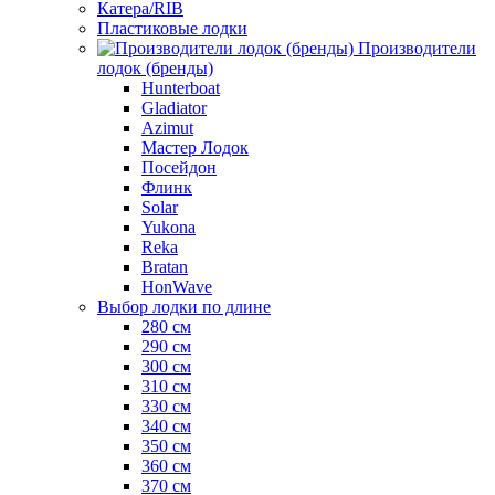
Катера/RIB
Пластиковые лодки
Производители
лодок (бренды)
Hunterboat
Gladiator
Azimut
Мастер Лодок
Посейдон
Флинк
Solar
Yukona
Reka
Bratan
HonWave
Выбор лодки по длине
280 см
290 см
300 см
310 см
330 см
340 см
350 см
360 см
370 см