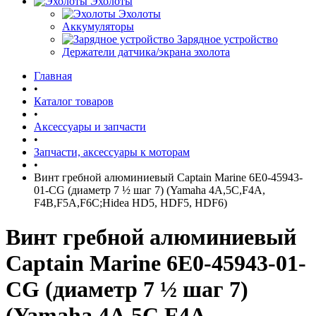
Эхолоты
Эхолоты
Аккумуляторы
Зарядное устройство
Держатели датчика/экрана эхолота
Главная
•
Каталог товаров
•
Аксессуары и запчасти
•
Запчасти, аксессуары к моторам
•
Винт гребной алюминиевый Captain Marine 6E0-45943-
01-CG (диаметр 7 ½ шаг 7) (Yamaha 4A,5C,F4A,
F4B,F5A,F6C;Hidea HD5, HDF5, HDF6)
Винт гребной алюминиевый
Captain Marine 6E0-45943-01-
CG (диаметр 7 ½ шаг 7)
(Yamaha 4A,5C,F4A,