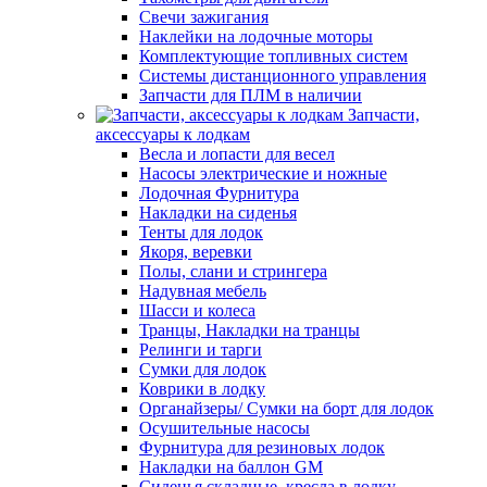
Свечи зажигания
Наклейки на лодочные моторы
Комплектующие топливных систем
Системы дистанционного управления
Запчасти для ПЛМ в наличии
Запчасти,
аксессуары к лодкам
Весла и лопасти для весел
Насосы электрические и ножные
Лодочная Фурнитура
Накладки на сиденья
Тенты для лодок
Якоря, веревки
Полы, слани и стрингера
Надувная мебель
Шасси и колеса
Транцы, Накладки на транцы
Релинги и тарги
Сумки для лодок
Коврики в лодку
Органайзеры/ Сумки на борт для лодок
Осушительные насосы
Фурнитура для резиновых лодок
Накладки на баллон GM
Сиденья складные, кресла в лодку