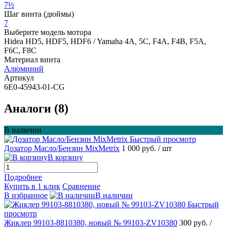
7½
Шаг винта (дюймы)
7
Выберите модель мотора
Hidea HD5, HDF5, HDF6 / Yamaha 4A, 5C, F4A, F4B, F5A,
F6C, F8C
Материал винта
Алюминий
Артикул
6E0-45943-01-CG
Аналоги (8)
В наличии
Быстрый просмотр
Дозатор Масло/Бензин MixMetrix
1 000 руб.
/ шт
В корзину
Подробнее
Купить в 1 клик
Сравнение
В избранное
В наличии
Быстрый
просмотр
Жиклер 99103-8810380, новый № 99103-ZV10380
300 руб.
/