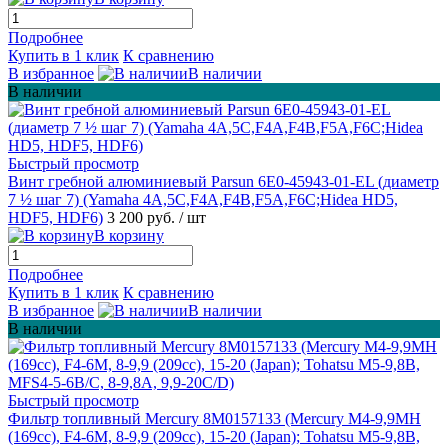
Подробнее
Купить в 1 клик
К сравнению
В избранное
В наличии
В наличии
Быстрый просмотр
Винт гребной алюминиевый Parsun 6E0-45943-01-EL (диаметр
7 ½ шаг 7) (Yamaha 4A,5C,F4A,F4B,F5A,F6C;Hidea HD5,
HDF5, HDF6)
3 200 руб.
/ шт
В корзину
Подробнее
Купить в 1 клик
К сравнению
В избранное
В наличии
В наличии
Быстрый просмотр
Фильтр топливный Mercury 8M0157133 (Mercury M4-9,9MH
(169cc), F4-6M, 8-9,9 (209cc), 15-20 (Japan); Tohatsu M5-9,8B,