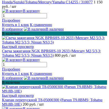
Honda/Suzuki/Tohatsu/Mercury/Yamaha C14255 / 310077
1 150
руб.
/ шт
В корзину
Подробнее
Купить в 1 клик
К сравнению
В избранное
В наличии
В наличии
Быстрый просмотр
Свеча зажигания NGK BPR6HS-10 2633 (Mercury M2,5/3,3;
Tohatsu M2,5/3,5; Nissan NS3,5)
800 руб.
/ шт
В корзину
Подробнее
Купить в 1 клик
К сравнению
В избранное
В наличии
В наличии
Быстрый просмотр
Клапан перепускной T8-05000300 (Parsun T9.8BMS; Tohatsu
M9.8B-18E)
200 руб.
/ шт
В корзину