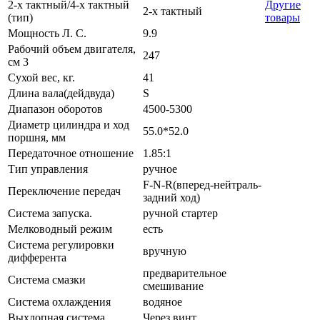
2-х тактный/4-х тактный
Другие
2-х тактный
(тип)
товары
Мощность Л. С.
9.9
Рабочий объем двигателя,
247
см 3
Сухой вес, кг.
41
Длина вала(дейдвуда)
S
Диапазон оборотов
4500-5300
Диаметр цилиндра и ход
55.0*52.0
поршня, мм
Передаточное отношение
1.85:1
Тип управления
ручное
F-N-R(вперед-нейтраль-
Переключение передач
задний ход)
Система запуска.
ручной стартер
Мелководный режим
есть
Система регулировки
вручную
дифферента
предварительное
Система смазки
смешивание
Система охлаждения
водяное
Выхлопная система
Через винт