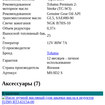
Рекомендованное
Tohatsu Premium 2-
моторное масло
Stroke (TC-W3)
Рекомендованное
Gеnuinе Gеаr Оil АРI
трансмиссионное масло
GL5, SАЕ#80-90
Свечи зажигания
NGK B7HS-10
Объем редуктора
0,37л
Выносной топливный бак,
25
л.
Генератор
12V 80W 7A
О производителе
Бренд
Tohatsu
12 месяцев - личное
Гарантия
использование
Страна производитель
Япония
Артикул
М9.9D2 S
Аксессуары (7)
В наличии