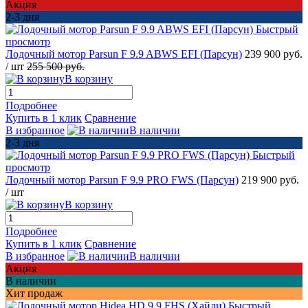
Акция
2-3 дня
Быстрый
просмотр
Лодочный мотор Parsun F 9.9 ABWS EFI (Парсун)
239 900 руб.
/ шт
255 500 руб.
В корзину
Подробнее
Купить в 1 клик
Сравнение
В избранное
В наличии
2-3 дня
Быстрый
просмотр
Лодочный мотор Parsun F 9.9 PRO FWS (Парсун)
219 900 руб.
/ шт
В корзину
Подробнее
Купить в 1 клик
Сравнение
В избранное
В наличии
Акция
В наличии
Хит продаж
Быстрый