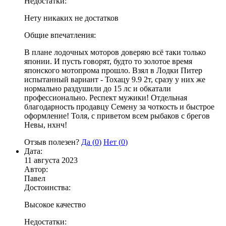
Недостатки:
Нету никаких не достатков
Общие впечатления:
В плане лодочных моторов доверяю всё таки только
японии. И пусть говорят, будто то золотое время
японского мотопрома прошло. Взял в Лодки Питер
испытанный вариант - Тохацу 9.9 2т, сразу у них же
нормально раздушили до 15 лс и обкатали
профессионально. Респект мужики! Отдельная
благодарность продавцу Семену за чоткость и быстрое
оформление! Толя, с приветом всем рыбаков с брегов
Невы, нхнч!
Отзыв полезен?
Да (
0
)
Нет (
0
)
Дата:
11 августа 2023
Автор:
Павел
Достоинства:
Высокое качество
Недостатки: