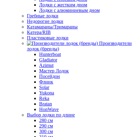
Лодки с жестким дном
Лодки с алюминиевым дном
Гребные лодки
Недорогие лодки
Катамараны/Тримараны
Катера/RIB
Пластиковые лодки
Производители
лодок (бренды)
Hunterboat
Gladiator
Azimut
Мастер Лодок
Посейдон
Флинк
Solar
Yukona
Reka
Bratan
HonWave
Выбор лодки по длине
280 см
290 см
300 см
310 см