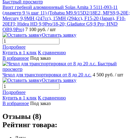
Быстрый просмотр
Винт гребной алюминиевый Solas Amita 3 5111-093-11
(диаметр 9 ¼ шаг 11) (Tohatsu M9.9/15D2/18E2, MFS9,9-20E;
Mercury 9,9MH (247cc), 15MH (294cc), F15-20 (Japan), F10-
20EFI; Hidea HD 9,9Pro/18-20; Gladiator G9,9 Pro; HND
OB9,9Pro)
7 100 руб.
/ шт
Оставить заявку
Подробнее
Купить в 1 клик
К сравнению
В избранное
Под заказ
Быстрый
просмотр
Чехол для транспортировки от 8 до 20 л.с.
4 500 руб.
/ шт
Оставить заявку
Подробнее
Купить в 1 клик
К сравнению
В избранное
Под заказ
Отзывы (8)
Рейтинг товара:
Дата: