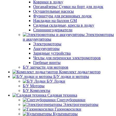
Коврики в лодку
Органайзеры/ Сумки на борт для лодок
Осушительные насосы
Фурнитура для резиновых лодок
Накладки на баллон GM
Сиденья складные, кресла в лодку
Спиннингодержатели
Электромоторы
и аккумуляторы
Электромоторы
Аккумуляторы
Зарядные устройства
Чехлы для переноски электромоторов
Гребные винты
Б/У запчасти для моторов
Комплект лодка+мотор
Б/У лодки и моторы
Б/У Лодки
Б/У Моторы
Б/У Комплекты
Садовая техника
Снегоуборщики
Электрогенераторы
Газонокосилки
Культиваторы