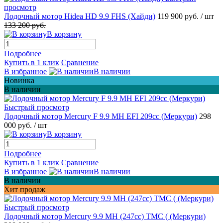
просмотр
Лодочный мотор Hidea HD 9.9 FHS (Хайди)
119 900 руб.
/ шт
133 200 руб.
В корзину
Подробнее
Купить в 1 клик
Сравнение
В избранное
В наличии
Новинка
В наличии
Быстрый просмотр
Лодочный мотор Mercury F 9.9 MH EFI 209cc (Меркури)
298
000 руб.
/ шт
В корзину
Подробнее
Купить в 1 клик
Сравнение
В избранное
В наличии
В наличии
Хит продаж
Быстрый просмотр
Лодочный мотор Mercury 9.9 МН (247cc) TMC ( (Меркури)