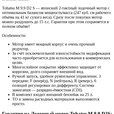
Tohatsu M 9.9 D2 S — японский 2-тактный лодочный мотор с
оптимальным балансом мощность/масса (247 куб. см рабочего
объёма на 41 кг сухого веса). Сразу после покупки мотор
можно раздушить до 15 л.с. Гарантия при этом сохраняется в
полном объёме!
Особенности:
Мотор имеет мощный корпус и очень прочный
редуктор.
За счёт исключительной износостойкости модификация
часто приобретается для использования в коммерческих
целях.
Многослойное покрытие эффективно защищает от
коррозии, долго сохраняет внешний вид.
Ручной запуск, удобное румпельное управление, 3
передачи: F (вперёд), N (нейтраль), R (реверс). 6
позиций регулировки по дифференту. Система
зажигания — разрядно-ёмкостная (CDI).
В комплект входит внешний бензобак на 25 л.
ТО и замена расходных материалов выполняются
просто.
Гарантия на Лодочный мотор Tohatsu M 9.9 D2S: