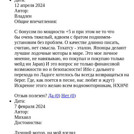
12 апреля 2024
Автор:
Владлен
Общие впечатления:
С бонусом по мощности +5 и при этом не то что
бы очень тяжелый, вдвоем с братом поднимем-
установим без проблем. О качестве длинно писать,
считаю, нет смысла. Тохатсу - эталон. Японцы делают
лучшие лодочные моторы в мире. Это мое личное
мнение, не навязываю, но покупал и покупаю только
мейд ин Japan) И это вопрос не только финансовой
возможности но и безопасности! Ибо с дальнего
перехода по Ладоге хотелось бы всегда возвращаться на
берег. Где, как поется в песне, нас любят и ждут)
Искренне этого желаю всем водномоторникам, НХНЧ!
Отзыв полезен?
Да (
0
)
Нет (
0
)
Дата:
7 февраля 2024
Автор:
Михаил
Достоинства:
Лучший мотор, на мой взгляд