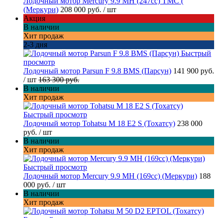
Лодочный мотор Mercury 9.9 МН (247cc) TMC (
(Меркури)
208 000 руб.
/ шт
Акция
В наличии
Хит продаж
2-3 дня
Быстрый
просмотр
Лодочный мотор Parsun F 9.8 BMS (Парсун)
141 900 руб.
/ шт
163 300 руб.
В наличии
Хит продаж
Быстрый просмотр
Лодочный мотор Tohatsu M 18 E2 S (Тохатсу)
238 000
руб.
/ шт
В наличии
Хит продаж
Быстрый просмотр
Лодочный мотор Mercury 9.9 MH (169cc) (Меркури)
188
000 руб.
/ шт
В наличии
Хит продаж