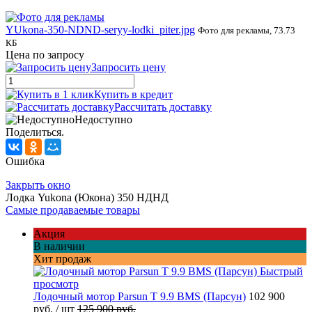
YUkona-350-NDND-seryy-lodki_piter.jpg
Фото для рекламы, 73.73
КБ
Цена по запросу
Запросить цену
Купить в кредит
Рассчитать доставку
Недоступно
Поделиться.
Ошибка
Закрыть окно
Лодка Yukona (Юкона) 350 НДНД
Самые продаваемые товары
Акция
В наличии
Хит продаж
Быстрый
просмотр
Лодочный мотор Parsun T 9.9 BMS (Парсун)
102 900
руб.
/ шт
125 900 руб.