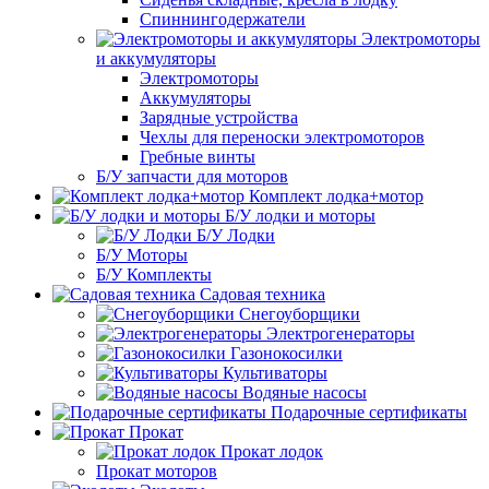
Спиннингодержатели
Электромоторы
и аккумуляторы
Электромоторы
Аккумуляторы
Зарядные устройства
Чехлы для переноски электромоторов
Гребные винты
Б/У запчасти для моторов
Комплект лодка+мотор
Б/У лодки и моторы
Б/У Лодки
Б/У Моторы
Б/У Комплекты
Садовая техника
Снегоуборщики
Электрогенераторы
Газонокосилки
Культиваторы
Водяные насосы
Подарочные сертификаты
Прокат
Прокат лодок
Прокат моторов