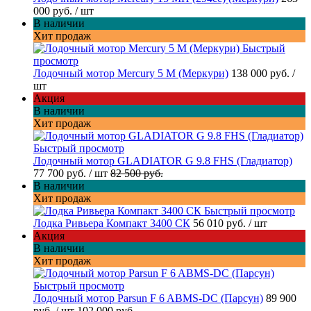
000 руб.
/ шт
В наличии
Хит продаж
Быстрый
просмотр
Лодочный мотор Mercury 5 M (Меркури)
138 000 руб.
/
шт
Акция
В наличии
Хит продаж
Быстрый просмотр
Лодочный мотор GLADIATOR G 9.8 FHS (Гладиатор)
77 700 руб.
/ шт
82 500 руб.
В наличии
Хит продаж
Быстрый просмотр
Лодка Ривьера Компакт 3400 СК
56 010 руб.
/ шт
Акция
В наличии
Хит продаж
Быстрый просмотр
Лодочный мотор Parsun F 6 ABMS-DC (Парсун)
89 900
руб.
/ шт
102 000 руб.