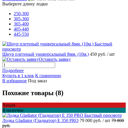
Выберите длину лодки
250-300
305-360
365-400
405-440
445-550
Быстрый
просмотр
Шнур плетеный универсальный 8мм. (10м.)
450 руб.
/ шт
Оставить заявку
Подробнее
Купить в 1 клик
К сравнению
В избранное
Под заказ
Похожие товары (8)
Акция
В наличии
Быстрый просмотр
Лодка Gladiator (Гладиатор) E 350 PRO
79 000 руб.
/ шт
79 800
руб.