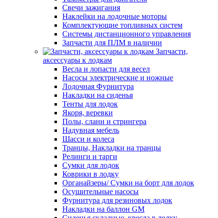
Свечи зажигания
Наклейки на лодочные моторы
Комплектующие топливных систем
Системы дистанционного управления
Запчасти для ПЛМ в наличии
Запчасти,
аксессуары к лодкам
Весла и лопасти для весел
Насосы электрические и ножные
Лодочная Фурнитура
Накладки на сиденья
Тенты для лодок
Якоря, веревки
Полы, слани и стрингера
Надувная мебель
Шасси и колеса
Транцы, Накладки на транцы
Релинги и тарги
Сумки для лодок
Коврики в лодку
Органайзеры/ Сумки на борт для лодок
Осушительные насосы
Фурнитура для резиновых лодок
Накладки на баллон GM
Сиденья складные, кресла в лодку