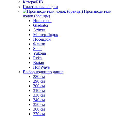
Катера/RIB
Пластиковые лодки
Производители
лодок (бренды)
Hunterboat
Gladiator
Azimut
Мастер Лодок
Посейдон
Флинк
Solar
Yukona
Reka
Bratan
HonWave
Выбор лодки по длине
280 см
290 см
300 см
310 см
330 см
340 см
350 см
360 см
370 см