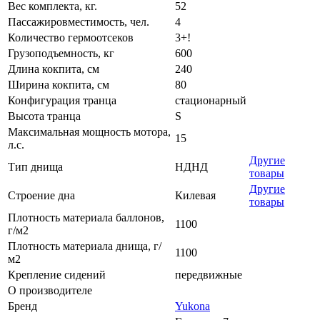
Вес комплекта, кг.
52
Пассажировместимость, чел.
4
Количество гермоотсеков
3+!
Грузоподъемность, кг
600
Длина кокпита, см
240
Ширина кокпита, см
80
Конфигурация транца
стационарный
Высота транца
S
Максимальная мощность мотора,
15
л.с.
Другие
Тип днища
НДНД
товары
Другие
Строение дна
Килевая
товары
Плотность материала баллонов,
1100
г/м2
Плотность материала днища, г/
1100
м2
Крепление сидений
передвижные
О производителе
Бренд
Yukona