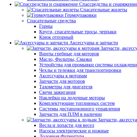
Спассредства и снаряжени
Спасательные жилеты
Гермоупаковки
Спасательные средства
Горны
Круги, спасательные тросы, черпаки
Крюк отпорный
Аксессуары и запчасти
Запчасти, аксесс
Винты гребные для моторов
Масло, Фильтры, Смазки
Устройства для промывки системы охлаждени
Чехлы и тележки для транспортировки
Аксессуары к моторам
Запчасти для моторов
Тахометры для двигателя
Свечи зажигания
Наклейки на лодочные моторы
Комплектующие топливных систем
Системы дистанционного управления
Запчасти для ПЛМ в наличии
Запчасти, аксессу
Весла и лопасти для весел
Насосы электрические и ножные
Лодочная Фурнитура