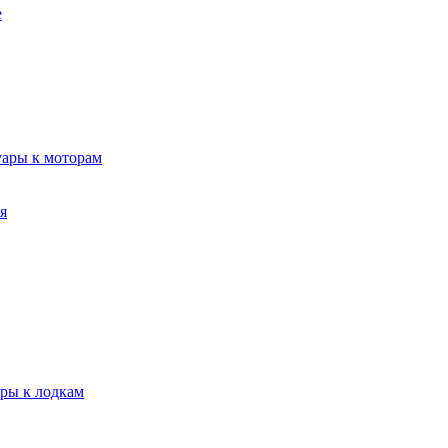
е
уары к моторам
я
ары к лодкам