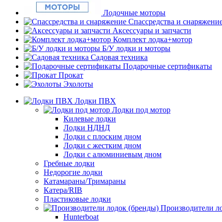
Лодочные моторы
Спассредства и снаряжени
Аксессуары и запчасти
Комплект лодка+мотор
Б/У лодки и моторы
Садовая техника
Подарочные сертификаты
Прокат
Эхолоты
Лодки ПВХ
Лодки под мотор
Килевые лодки
Лодки НДНД
Лодки с плоским дном
Лодки с жестким дном
Лодки с алюминиевым дном
Гребные лодки
Недорогие лодки
Катамараны/Тримараны
Катера/RIB
Пластиковые лодки
Производители ло
Hunterboat