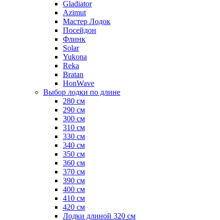
Gladiator
Azimut
Мастер Лодок
Посейдон
Флинк
Solar
Yukona
Reka
Bratan
HonWave
Выбор лодки по длине
280 см
290 см
300 см
310 см
330 см
340 см
350 см
360 см
370 см
390 см
400 см
410 см
420 см
Лодки длиной 320 см