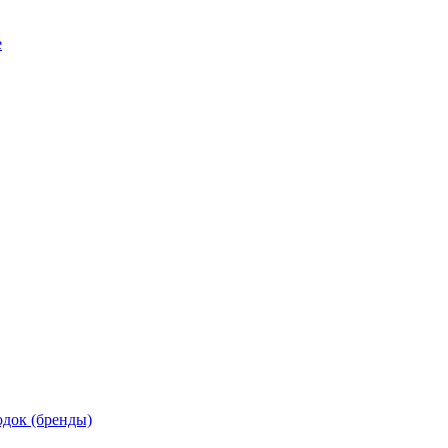
е
док (бренды)