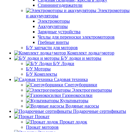
Спиннингодержатели
Электромоторы
и аккумуляторы
Электромоторы
Аккумуляторы
Зарядные устройства
Чехлы для переноски электромоторов
Гребные винты
Б/У запчасти для моторов
Комплект лодка+мотор
Б/У лодки и моторы
Б/У Лодки
Б/У Моторы
Б/У Комплекты
Садовая техника
Снегоуборщики
Электрогенераторы
Газонокосилки
Культиваторы
Водяные насосы
Подарочные сертификаты
Прокат
Прокат лодок
Прокат моторов