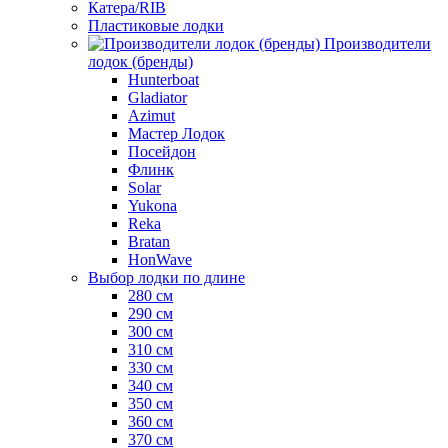
Катера/RIB
Пластиковые лодки
Производители
лодок (бренды)
Hunterboat
Gladiator
Azimut
Мастер Лодок
Посейдон
Флинк
Solar
Yukona
Reka
Bratan
HonWave
Выбор лодки по длине
280 см
290 см
300 см
310 см
330 см
340 см
350 см
360 см
370 см