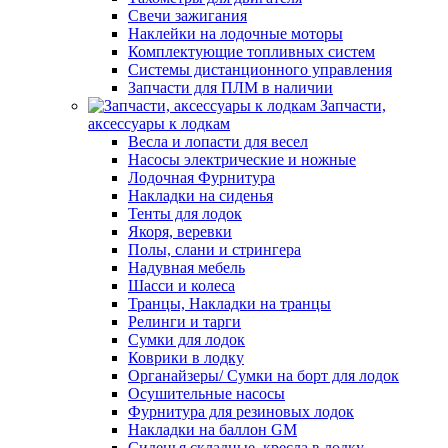
Свечи зажигания
Наклейки на лодочные моторы
Комплектующие топливных систем
Системы дистанционного управления
Запчасти для ПЛМ в наличии
Запчасти,
аксессуары к лодкам
Весла и лопасти для весел
Насосы электрические и ножные
Лодочная Фурнитура
Накладки на сиденья
Тенты для лодок
Якоря, веревки
Полы, слани и стрингера
Надувная мебель
Шасси и колеса
Транцы, Накладки на транцы
Релинги и тарги
Сумки для лодок
Коврики в лодку
Органайзеры/ Сумки на борт для лодок
Осушительные насосы
Фурнитура для резиновых лодок
Накладки на баллон GM
Сиденья складные, кресла в лодку