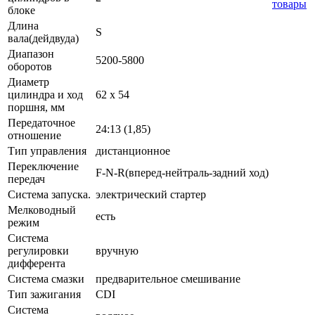
товары
блоке
Длина
S
вала(дейдвуда)
Диапазон
5200-5800
оборотов
Диаметр
цилиндра и ход
62 х 54
поршня, мм
Передаточное
24:13 (1,85)
отношение
Тип управления
дистанционное
Переключение
F-N-R(вперед-нейтраль-задний ход)
передач
Система запуска.
электрический стартер
Мелководный
есть
режим
Система
регулировки
вручную
дифферента
Система смазки
предварительное смешивание
Тип зажигания
CDI
Система