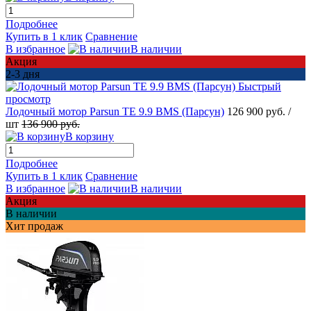
Подробнее
Купить в 1 клик
Сравнение
В избранное
В наличии
Акция
2-3 дня
Быстрый
просмотр
Лодочный мотор Parsun TE 9.9 BMS (Парсун)
126 900 руб.
/
шт
136 900 руб.
В корзину
Подробнее
Купить в 1 клик
Сравнение
В избранное
В наличии
Акция
В наличии
Хит продаж