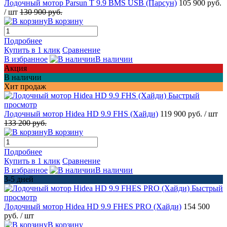
Лодочный мотор Parsun T 9.9 BMS USB (Парсун)
105 900 руб.
/ шт
130 900 руб.
В корзину
Подробнее
Купить в 1 клик
Сравнение
В избранное
В наличии
Акция
В наличии
Хит продаж
Быстрый
просмотр
Лодочный мотор Hidea HD 9.9 FHS (Хайди)
119 900 руб.
/ шт
133 200 руб.
В корзину
Подробнее
Купить в 1 клик
Сравнение
В избранное
В наличии
3-5 дней
Быстрый
просмотр
Лодочный мотор Hidea HD 9.9 FHES PRO (Хайди)
154 500
руб.
/ шт
В корзину