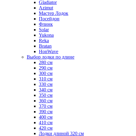
Gladiator
Azimut
Мастер Лодок
Посейдон
Флинк
Solar
Yukona
Reka
Bratan
HonWave
Выбор лодки по длине
280 см
290 см
300 см
310 см
330 см
340 см
350 см
360 см
370 см
390 см
400 см
410 см
420 см
Лодки длиной 320 см