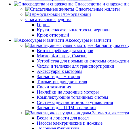
Спассредства и снаряжени
Спасательные жилеты
Гермоупаковки
Спасательные средства
Горны
Круги, спасательные тросы, черпаки
Крюк отпорный
Аксессуары и запчасти
Запчасти, аксесс
Винты гребные для моторов
Масло, Фильтры, Смазки
Устройства для промывки системы охлаждени
Чехлы и тележки для транспортировки
Аксессуары к моторам
Запчасти для моторов
Тахометры для двигателя
Свечи зажигания
Наклейки на лодочные моторы
Комплектующие топливных систем
Системы дистанционного управления
Запчасти для ПЛМ в наличии
Запчасти, аксессу
Весла и лопасти для весел
Насосы электрические и ножные
Лодочная Фурнитура