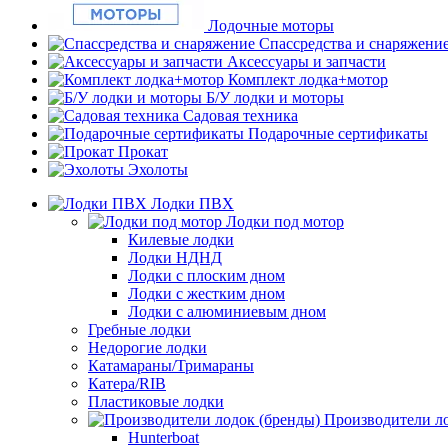
Лодочные моторы
Спассредства и снаряжени
Аксессуары и запчасти
Комплект лодка+мотор
Б/У лодки и моторы
Садовая техника
Подарочные сертификаты
Прокат
Эхолоты
Лодки ПВХ
Лодки под мотор
Килевые лодки
Лодки НДНД
Лодки с плоским дном
Лодки с жестким дном
Лодки с алюминиевым дном
Гребные лодки
Недорогие лодки
Катамараны/Тримараны
Катера/RIB
Пластиковые лодки
Производители ло
Hunterboat