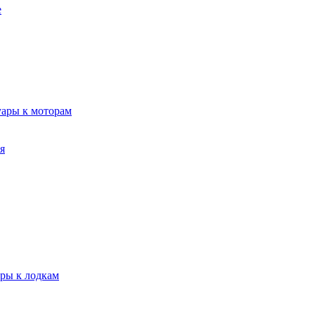
е
уары к моторам
я
ары к лодкам