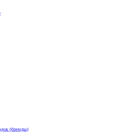
е
док (бренды)