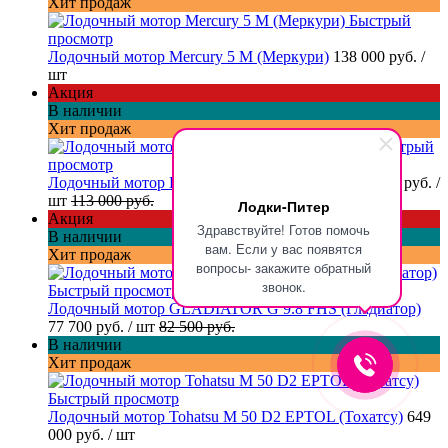
Хит продаж
Быстрый
просмотр
Лодочный мотор Mercury 5 M (Меркури)
138 000 руб.
/
шт
Акция
В наличии
Хит продаж
Быстрый
просмотр
Лодочный мотор Hidea HD 9.8 FHS (Хайди)
99 000 руб.
/
шт
113 000 руб.
Лодки-Питер
Акция
Здравствуйте! Готов помочь
В наличии
вам. Если у вас появятся
Хит продаж
вопросы- закажите обратный
звонок.
Быстрый просмотр
Лодочный мотор GLADIATOR G 9.8 FHS (Гладиатор)
77 700 руб.
/ шт
82 500 руб.
В наличии
Хит продаж
Быстрый просмотр
Лодочный мотор Tohatsu M 50 D2 EPTOL (Тохатсу)
649
000 руб.
/ шт