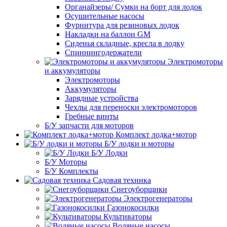
Органайзеры/ Сумки на борт для лодок
Осушительные насосы
Фурнитура для резиновых лодок
Накладки на баллон GM
Сиденья складные, кресла в лодку
Спиннингодержатели
Электромоторы
и аккумуляторы
Электромоторы
Аккумуляторы
Зарядные устройства
Чехлы для переноски электромоторов
Гребные винты
Б/У запчасти для моторов
Комплект лодка+мотор
Б/У лодки и моторы
Б/У Лодки
Б/У Моторы
Б/У Комплекты
Садовая техника
Снегоуборщики
Электрогенераторы
Газонокосилки
Культиваторы
Водяные насосы