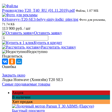
Руководство Т20_T40_RU (01.11.2019).pdf
Файлы, 1.07 МБ
KHonveyv-T20-SE3-belyy-siniy-lodki_piter.jpg
Фото для рекламы,
71.74 КБ
113 900 руб.
/ шт
Оставить заявку
Купить в кредит
Рассчитать доставку
Недоступно
Поделиться.
Ошибка
Закрыть окно
Лодка Honwave (Хонвэйв) T20 SE3
Самые продаваемые товары
Акция
В наличии
Хит продаж
Быстрый просмотр