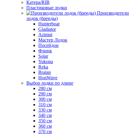
Катера/RIB
Пластиковые лодки
Производители
лодок (бренды)
Hunterboat
Gladiator
Azimut
Мастер Лодок
Посейдон
Флинк
Solar
Yukona
Reka
Bratan
HonWave
Выбор лодки по длине
280 см
290 см
300 см
310 см
330 см
340 см
350 см
360 см
370 см