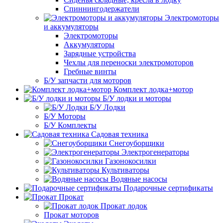
Спиннингодержатели
Электромоторы
и аккумуляторы
Электромоторы
Аккумуляторы
Зарядные устройства
Чехлы для переноски электромоторов
Гребные винты
Б/У запчасти для моторов
Комплект лодка+мотор
Б/У лодки и моторы
Б/У Лодки
Б/У Моторы
Б/У Комплекты
Садовая техника
Снегоуборщики
Электрогенераторы
Газонокосилки
Культиваторы
Водяные насосы
Подарочные сертификаты
Прокат
Прокат лодок
Прокат моторов