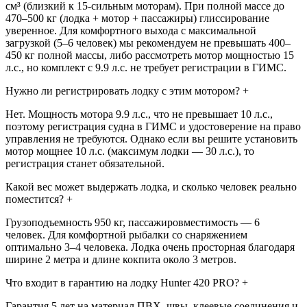
см³ (близкий к 15-сильным моторам). При полной массе до
470–500 кг (лодка + мотор + пассажиры) глиссирование
уверенное. Для комфортного выхода с максимальной
загрузкой (5–6 человек) мы рекомендуем не превышать 400–
450 кг полной массы, либо рассмотреть мотор мощностью 15
л.с., но комплект с 9.9 л.с. не требует регистрации в ГИМС.
Нужно ли регистрировать лодку с этим мотором?
+
Нет. Мощность мотора 9.9 л.с., что не превышает 10 л.с.,
поэтому регистрация судна в ГИМС и удостоверение на право
управления не требуются. Однако если вы решите установить
мотор мощнее 10 л.с. (максимум лодки — 30 л.с.), то
регистрация станет обязательной.
Какой вес может выдержать лодка, и сколько человек реально
поместится?
+
Грузоподъемность 950 кг, пассажировместимость — 6
человек. Для комфортной рыбалки со снаряжением
оптимально 3–4 человека. Лодка очень просторная благодаря
ширине 2 метра и длине кокпита около 3 метров.
Что входит в гарантию на лодку Hunter 420 PRO?
+
Гарантия 5 лет на материал ПВХ, швы, клеевые соединения и