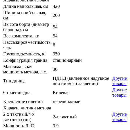
Длина наибольшая, см
420
Ширина наибольшая,
200
см
Высота борта (диаметр
54
баллона), см
Вес комплекта, кг.
54
Пассажировместимость,
6
чел.
Грузоподъемность, кг
950
Конфигурация транца
стационарный
Максимальная
30
мощность мотора, л.с.
НДНД (вклеенное надувное
Другие
Тип днища
дно низкого давления)
товары
Другие
Строение дна
Килевая
товары
Крепление сидений
передвижные
Характеристики мотора
2-х тактный/4-х
Другие
2-х тактный
тактный (тип)
товары
Мощность Л. С.
9.9