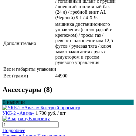
/ топливный шланг с грушей
/ внешний топливный бак
(24 л) / гребной винт AL
(Черный) 9 1 / 4 Х 9.
машинка дистанционного
управления (с площадкой и
крепежом) / тросы газ /
реверс с наконечником 12,5
Дополнительно
футов / рулевая тяга / ключ
замка зажигания / руль с
редуктором и тросом
рулевого управления
Вес и габариты упаковки
Вес (грамм)
44900
Аксессуары (8)
В наличии
Быстрый просмотр
УКБ-2 «Авача»
1 700 руб.
/ шт
В корзину
Подробнее
Купить в 1 клик
К сравнению