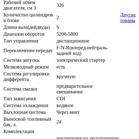
Рабочий объем
326
двигателя, см 3
Количество цилиндров
Другие
2
в блоке
товары
Длина вала(дейдвуда)
S
Диапазон оборотов
5200-5800
Тип управления
дистанционное
F-N-R(вперед-нейтраль-
Переключение передач
задний ход)
Система запуска.
электрический стартер
Мелководный режим
есть
Система регулировки
вручную
дифферента
предварительное
Система смазки
смешивание
Тип зажигания
CDI
Система охлаждения
водяное
Выхлопная система
Через винт
Выносной топливный
24
бак, л.
Комплектация
инструкция по эксплуатации