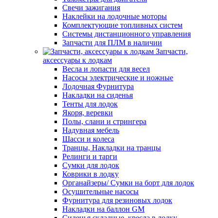
Свечи зажигания
Наклейки на лодочные моторы
Комплектующие топливных систем
Системы дистанционного управления
Запчасти для ПЛМ в наличии
Запчасти,
аксессуары к лодкам
Весла и лопасти для весел
Насосы электрические и ножные
Лодочная Фурнитура
Накладки на сиденья
Тенты для лодок
Якоря, веревки
Полы, слани и стрингера
Надувная мебель
Шасси и колеса
Транцы, Накладки на транцы
Релинги и тарги
Сумки для лодок
Коврики в лодку
Органайзеры/ Сумки на борт для лодок
Осушительные насосы
Фурнитура для резиновых лодок
Накладки на баллон GM
Сиденья складные, кресла в лодку