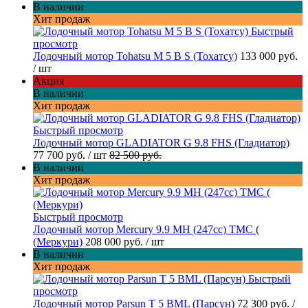
В наличии
Хит продаж
Быстрый
просмотр
Лодочный мотор Tohatsu M 5 B S (Тохатсу)
133 000 руб.
/ шт
Акция
В наличии
Хит продаж
Быстрый просмотр
Лодочный мотор GLADIATOR G 9.8 FHS (Гладиатор)
77 700 руб.
/ шт
82 500 руб.
В наличии
Хит продаж
Быстрый просмотр
Лодочный мотор Mercury 9.9 МН (247cc) TMC (
(Меркури)
208 000 руб.
/ шт
В наличии
Хит продаж
Быстрый
просмотр
Лодочный мотор Parsun T 5 BML (Парсун)
72 300 руб.
/