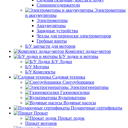
Спиннингодержатели
Электромоторы
и аккумуляторы
Электромоторы
Аккумуляторы
Зарядные устройства
Чехлы для переноски электромоторов
Гребные винты
Б/У запчасти для моторов
Комплект лодка+мотор
Б/У лодки и моторы
Б/У Лодки
Б/У Моторы
Б/У Комплекты
Садовая техника
Снегоуборщики
Электрогенераторы
Газонокосилки
Культиваторы
Водяные насосы
Подарочные сертификаты
Прокат
Прокат лодок
Прокат моторов