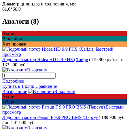
Диаметр цилиндра и ход поршня, мм
61,0*60,0
Аналоги (8)
Акция
В наличии
Хит продаж
Быстрый
просмотр
Лодочный мотор Hidea HD 9.9 FHS (Хайди)
119 900 руб.
/ шт
133 200 руб.
В корзину
Подробнее
Купить в 1 клик
Сравнение
В избранное
В наличии
Акция
2-3 дня
Быстрый
просмотр
Лодочный мотор Parsun F 9.9 PRO BMS (Парсун)
189 900 руб.
/ шт
201 900 руб.
В корзину