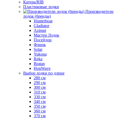
Катера/RIB
Пластиковые лодки
Производители
лодок (бренды)
Hunterboat
Gladiator
Azimut
Мастер Лодок
Посейдон
Флинк
Solar
Yukona
Reka
Bratan
HonWave
Выбор лодки по длине
280 см
290 см
300 см
310 см
330 см
340 см
350 см
360 см
370 см