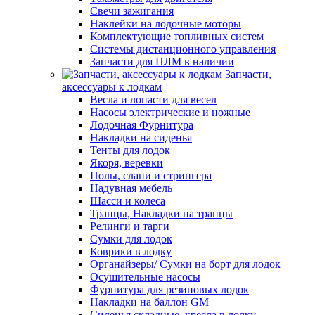
Свечи зажигания
Наклейки на лодочные моторы
Комплектующие топливных систем
Системы дистанционного управления
Запчасти для ПЛМ в наличии
Запчасти,
аксессуары к лодкам
Весла и лопасти для весел
Насосы электрические и ножные
Лодочная Фурнитура
Накладки на сиденья
Тенты для лодок
Якоря, веревки
Полы, слани и стрингера
Надувная мебель
Шасси и колеса
Транцы, Накладки на транцы
Релинги и тарги
Сумки для лодок
Коврики в лодку
Органайзеры/ Сумки на борт для лодок
Осушительные насосы
Фурнитура для резиновых лодок
Накладки на баллон GM
Сиденья складные, кресла в лодку