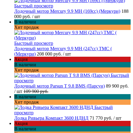
Быстрый просмотр
Лодочный мотор Mercury 9.9 MH (169cc) (Меркури)
188
000 руб.
/ шт
В наличии
Хит продаж
Быстрый просмотр
Лодочный мотор Mercury 9.9 МН (247cc) TMC (
(Меркури)
208 000 руб.
/ шт
Акция
В наличии
Хит продаж
Быстрый
просмотр
Лодочный мотор Parsun T 9.8 BMS (Парсун)
89 900 руб.
/ шт
109 900 руб.
В наличии
Хит продаж
Быстрый
просмотр
Лодка Ривьера Компакт 3600 НДНД
71 770 руб.
/ шт
Акция
В наличии