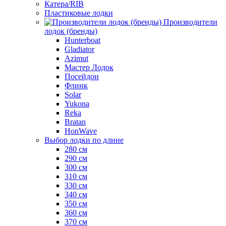
Катера/RIB
Пластиковые лодки
Производители
лодок (бренды)
Hunterboat
Gladiator
Azimut
Мастер Лодок
Посейдон
Флинк
Solar
Yukona
Reka
Bratan
HonWave
Выбор лодки по длине
280 см
290 см
300 см
310 см
330 см
340 см
350 см
360 см
370 см