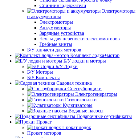
Спиннингодержатели
Электромоторы
и аккумуляторы
Электромоторы
Аккумуляторы
Зарядные устройства
Чехлы для переноски электромоторов
Гребные винты
Б/У запчасти для моторов
Комплект лодка+мотор
Б/У лодки и моторы
Б/У Лодки
Б/У Моторы
Б/У Комплекты
Садовая техника
Снегоуборщики
Электрогенераторы
Газонокосилки
Культиваторы
Водяные насосы
Подарочные сертификаты
Прокат
Прокат лодок
Прокат моторов