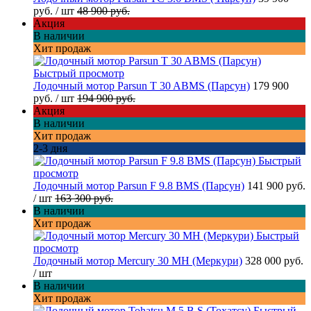
руб.
/ шт
48 900 руб.
Акция
В наличии
Хит продаж
Быстрый просмотр
Лодочный мотор Parsun T 30 ABMS (Парсун)
179 900
руб.
/ шт
194 900 руб.
Акция
В наличии
Хит продаж
2-3 дня
Быстрый
просмотр
Лодочный мотор Parsun F 9.8 BMS (Парсун)
141 900 руб.
/ шт
163 300 руб.
В наличии
Хит продаж
Быстрый
просмотр
Лодочный мотор Mercury 30 MH (Меркури)
328 000 руб.
/ шт
В наличии
Хит продаж
Быстрый