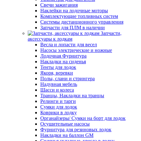
Свечи зажигания
Наклейки на лодочные моторы
Комплектующие топливных систем
Системы дистанционного управления
Запчасти для ПЛМ в наличии
Запчасти,
аксессуары к лодкам
Весла и лопасти для весел
Насосы электрические и ножные
Лодочная Фурнитура
Накладки на сиденья
Тенты для лодок
Якоря, веревки
Полы, слани и стрингера
Надувная мебель
Шасси и колеса
Транцы, Накладки на транцы
Релинги и тарги
Сумки для лодок
Коврики в лодку
Органайзеры/ Сумки на борт для лодок
Осушительные насосы
Фурнитура для резиновых лодок
Накладки на баллон GM
Сиденья складные, кресла в лодку