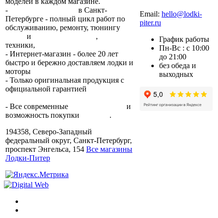
моделей в каждом магазине.
+7 (812) 317-22-93
-
2 сервисных центра
в Санкт-
Email:
hello@lodki-
Петербурге - полный цикл работ по
piter.ru
обслуживанию, ремонту, тюнингу
лодок
и
лодочных моторов
,
прокат
График работы
техники,
trade-in.
Пн-Вс : с 10:00
- Интернет-магазин - более 20 лет
до 21:00
быстро и бережно доставляем лодки и
без обеда и
моторы
по всей России.
выходных
- Только оригинальная продукция с
официальной гарантией
от
производителя.
- Все современные
способы оплаты
и
возможность покупки
в кредит
.
194358, Северо-Западный
федеральный округ, Санкт-Петербург,
проспект Энгельса, 154
Все магазины
Лодки-Питер