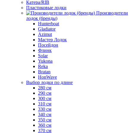
Катера/RIB
Пластиковые лодки
Производители
лодок (бренды)
Hunterboat
Gladiator
Azimut
Мастер Лодок
Посейдон
Флинк
Solar
Yukona
Reka
Bratan
HonWave
Выбор лодки по длине
280 см
290 см
300 см
310 см
330 см
340 см
350 см
360 см
370 см