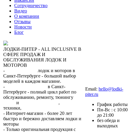
Вакансии
Сотрудничество
Видео
О компании
Отзывы
Новости
Блог
ЛОДКИ-ПИТЕР - ALL INCLUSIVE В
СФЕРЕ ПРОДАЖ И
ОБСЛУЖИВАНИЯ ЛОДОК И
МОТОРОВ
-
сеть магазинов
лодок и моторов в
Санкт-Петербурге - большой выбор
моделей в каждом магазине.
+7 (812) 317-22-93
-
2 сервисных центра
в Санкт-
Email:
hello@lodki-
Петербурге - полный цикл работ по
piter.ru
обслуживанию, ремонту, тюнингу
лодок
и
лодочных моторов
,
прокат
График работы
техники,
trade-in.
Пн-Вс : с 10:00
- Интернет-магазин - более 20 лет
до 21:00
быстро и бережно доставляем лодки и
без обеда и
моторы
по всей России.
выходных
- Только оригинальная продукция с