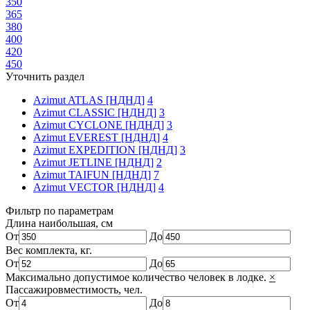
350
365
380
400
420
450
Уточнить раздел
Azimut ATLAS [НДНД]
4
Azimut CLASSIC [НДНД]
3
Azimut CYCLONE [НДНД]
3
Azimut EVEREST [НДНД]
4
Azimut EXPEDITION [НДНД]
3
Azimut JETLINE [НДНД]
2
Azimut TAIFUN [НДНД]
7
Azimut VECTOR [НДНД]
4
Фильтр по параметрам
Длина наибольшая, см
От
До
Вес комплекта, кг.
От
До
Максимально допустимое количество человек в лодке.
×
Пассажировместимость, чел.
От
До