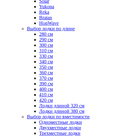
Solar
Yukona
Reka
Bratan
HonWave
Выбор лодки по длине
280 см
290 см
300 см
310 см
330 см
340 см
350 см
360 см
370 см
390 см
400 см
410 см
420 см
Лодки длиной 320 см
Лодки длиной 380 см
Выбор лодки по вместимости
Одноместные лодки
Двухместные лодки
Трехместные лодки