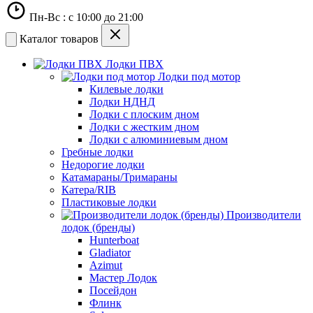
Пн-Вс : с 10:00 до 21:00
Каталог товаров
Лодки ПВХ
Лодки под мотор
Килевые лодки
Лодки НДНД
Лодки с плоским дном
Лодки с жестким дном
Лодки с алюминиевым дном
Гребные лодки
Недорогие лодки
Катамараны/Тримараны
Катера/RIB
Пластиковые лодки
Производители
лодок (бренды)
Hunterboat
Gladiator
Azimut
Мастер Лодок
Посейдон
Флинк