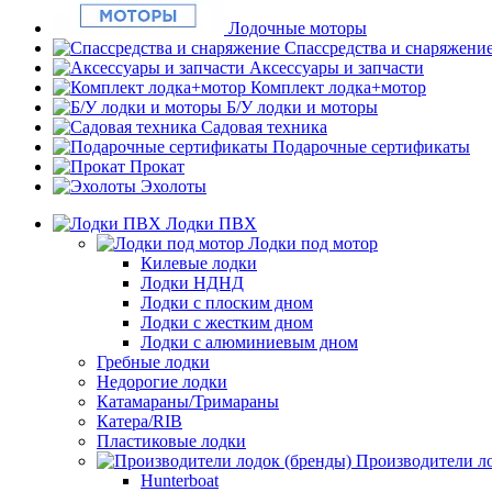
Лодочные моторы
Спассредства и снаряжени
Аксессуары и запчасти
Комплект лодка+мотор
Б/У лодки и моторы
Садовая техника
Подарочные сертификаты
Прокат
Эхолоты
Лодки ПВХ
Лодки под мотор
Килевые лодки
Лодки НДНД
Лодки с плоским дном
Лодки с жестким дном
Лодки с алюминиевым дном
Гребные лодки
Недорогие лодки
Катамараны/Тримараны
Катера/RIB
Пластиковые лодки
Производители ло
Hunterboat