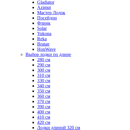
Gladiator
Azimut
Мастер Лодок
Посейдон
Флинк
Solar
Yukona
Reka
Bratan
HonWave
Выбор лодки по длине
280 см
290 см
300 см
310 см
330 см
340 см
350 см
360 см
370 см
390 см
400 см
410 см
420 см
Лодки длиной 320 см