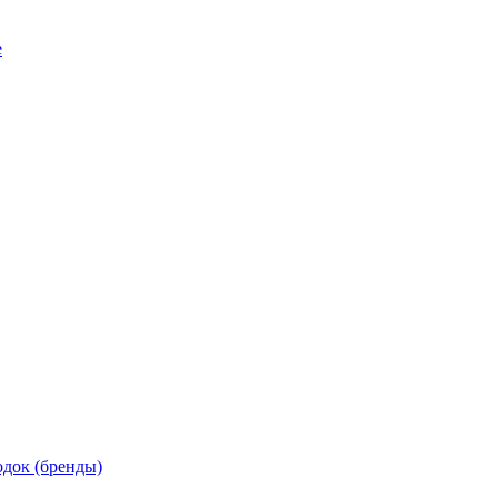
е
док (бренды)