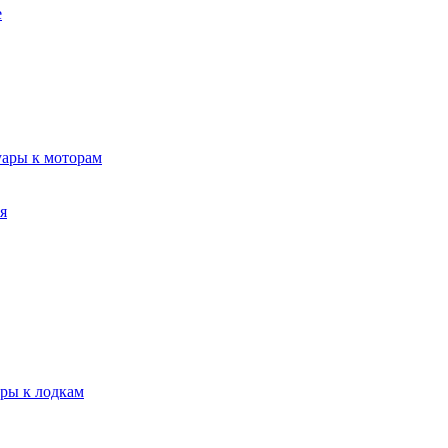
е
уары к моторам
я
ары к лодкам