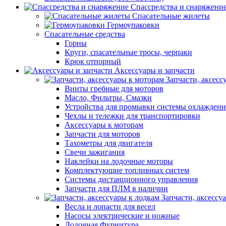
Спассредства и снаряжени
Спасательные жилеты
Гермоупаковки
Спасательные средства
Горны
Круги, спасательные тросы, черпаки
Крюк отпорный
Аксессуары и запчасти
Запчасти, аксесс
Винты гребные для моторов
Масло, Фильтры, Смазки
Устройства для промывки системы охлаждени
Чехлы и тележки для транспортировки
Аксессуары к моторам
Запчасти для моторов
Тахометры для двигателя
Свечи зажигания
Наклейки на лодочные моторы
Комплектующие топливных систем
Системы дистанционного управления
Запчасти для ПЛМ в наличии
Запчасти, аксессу
Весла и лопасти для весел
Насосы электрические и ножные
Лодочная Фурнитура