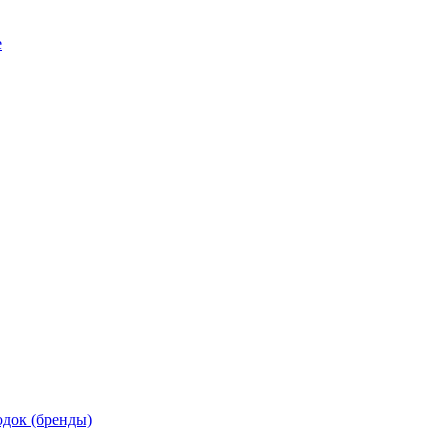
е
док (бренды)