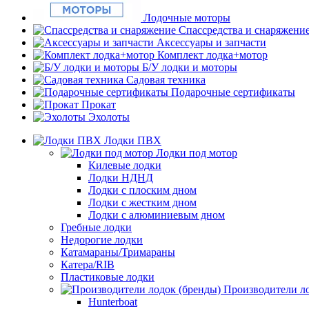
Лодочные моторы
Спассредства и снаряжени
Аксессуары и запчасти
Комплект лодка+мотор
Б/У лодки и моторы
Садовая техника
Подарочные сертификаты
Прокат
Эхолоты
Лодки ПВХ
Лодки под мотор
Килевые лодки
Лодки НДНД
Лодки с плоским дном
Лодки с жестким дном
Лодки с алюминиевым дном
Гребные лодки
Недорогие лодки
Катамараны/Тримараны
Катера/RIB
Пластиковые лодки
Производители ло
Hunterboat