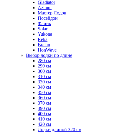
Gladiator
Azimut
Мастер Лодок
Посейдон
Флинк
Solar
Yukona
Reka
Bratan
HonWave
Выбор лодки по длине
280 см
290 см
300 см
310 см
330 см
340 см
350 см
360 см
370 см
390 см
400 см
410 см
420 см
Лодки длиной 320 см