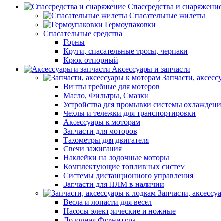
Спассредства и снаряжени
Спасательные жилеты
Гермоупаковки
Спасательные средства
Горны
Круги, спасательные тросы, черпаки
Крюк отпорный
Аксессуары и запчасти
Запчасти, аксесс
Винты гребные для моторов
Масло, Фильтры, Смазки
Устройства для промывки системы охлаждени
Чехлы и тележки для транспортировки
Аксессуары к моторам
Запчасти для моторов
Тахометры для двигателя
Свечи зажигания
Наклейки на лодочные моторы
Комплектующие топливных систем
Системы дистанционного управления
Запчасти для ПЛМ в наличии
Запчасти, аксессу
Весла и лопасти для весел
Насосы электрические и ножные
Лодочная Фурнитура