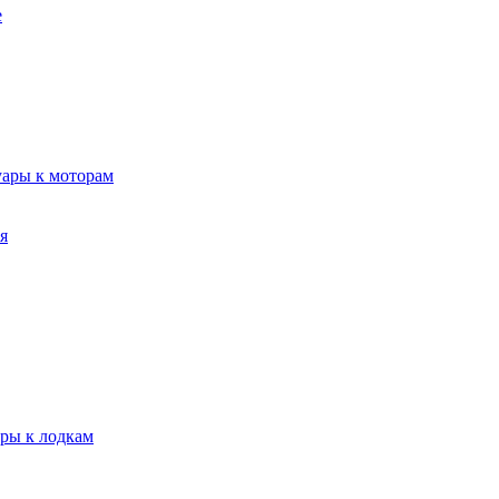
е
уары к моторам
я
ары к лодкам